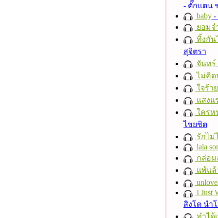
- ตั๊กแตน
baby
- 
ยอมจำ
ทิ้งกั
สุจิตรา
จันทร์
ไม่คิ
ใจร้าย
แสงแ
ใครห
ไชยชิต
รักไม่
lala so
กล่อม
แพ้แล
unlove
I Just
สิงโต นำ
ทำได้เ