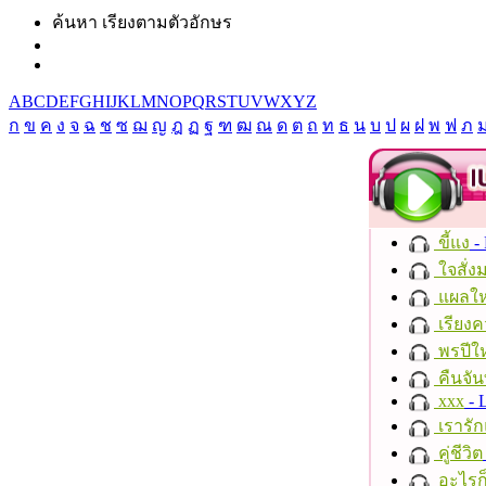
ค้นหา เรียงตามตัวอักษร
A
B
C
D
E
F
G
H
I
J
K
L
M
N
O
P
Q
R
S
T
U
V
W
X
Y
Z
ก
ข
ค
ง
จ
ฉ
ช
ซ
ฌ
ญ
ฎ
ฏ
ฐ
ฑ
ฒ
ณ
ด
ต
ถ
ท
ธ
น
บ
ป
ผ
ฝ
พ
ฟ
ภ
ขี้แง
-
ใจสั่ง
แผลให
เรียงค
พรปีให
คืนจัน
xxx
- 
เรารัก
คู่ชีวิต
อะไรก