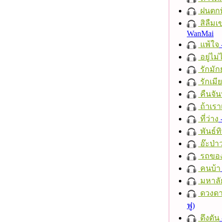
ฝนตกที
สิลืมเ
WanMai
แพ้ใจ
อยู่ไม
รักมัก
รักเมี
คืนจัน
ถ้าเรา
ที่ว่าง
พันธ์ทิ
อ๊ะป่า
รถของ
คนบ้า
มหาลั
ดวงดา
ฟู)
ดึงดัน