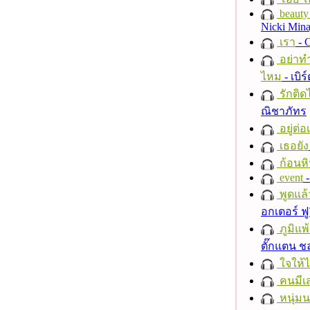
beauty 
Nicki Mina
เรา
- C
อย่าทำ
ไหม
- เบิ
รักติด
ณิชาภัทร
อยู่ต่
เธอยัง
ก้อนหิ
event
-
พูดแล้
อกเตอร์ ฟู
ภูมิแพ
ตั๊กแตน 
ใจให้
คนมีเส
หนุ่ม