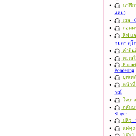
นาฬิก
แลม)
เธอ
- 
กอดค
ลีฟ แอน
กมลา สุโ
คำยินด
ทะเลใ
Promet
Pondering
บุพเพส
หน้าที่
รณ์
ใจบาง
กลับม
Singer
ปลิว
-
แค่คุ
โอ๊ย โ