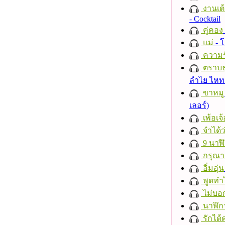
งานเต้
- Cocktail
คู่คอง
แม่
- 
ความร
ตราบธุ
ลำไย ไห
ขาหมู
เลอร์)
เพ้อเจ้
จำได้ว
9 นาฬ
กรุณาฟ
อิ่มอุ่น
พูดทำ
ไม่บอ
นาฬิก
รักได้