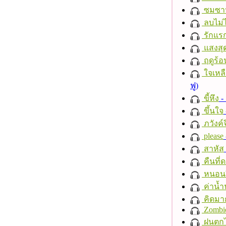
ซมซา
ลบไม่ไ
รักแร
แสงสุ
ฤดูร้อ
ใจเหลื
ฟู)
ขี้หึง
- 
ขึ้นใจ
ภวังค์
please
สาหัส
คืนที่
หนอนผี
ค่าน้
คิดมา
Zombi
ฝนตก