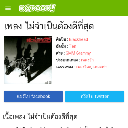

เพลง ไม่จำเป็นต้องดีที่สุด
ศิลปิน :
Blackhead
อัลบั้ม :
Ten
ค่าย :
GMM Grammy
ประเภทเพลง :
เพลงรัก
เแนวเพลง :
เพลงร็อค
,
เพลงเก่า
แชร์ไป facebook
ทวีตไป twitter
เนื้อเพลง ไม่จำเป็นต้องดีที่สุด