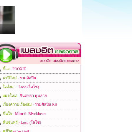
เพลงฮิต เพลงฮิตตลอดกาล
ขี้แง
- PROXIE
พรปีใหม่
- รวมศิลปิน
ใจสั่งมา
- Loso (โลโซ)
แผลใหม่
- จินตหรา พูนลาภ
เรียงความเรื่องแม่
- รวมศิลปิน RS
ขึ้นใจ
- Mirrr ft. Blvckheart
คืนจันทร์
- Loso (โลโซ)
คู่ชีวิต
- Cocktail