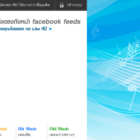
มัครสมาชิก ได้มากกว่าที่คุณคิด
เข้าระบบ
เข้าระบบด้วย User Kapook
ดูทีวี
ฟังวิทยุออนไลน์
Email
Glitter
Password
แม่และเด็ก
สัตว์เลี้ยง
่ง
ท่องเที่ยว
การศึกษา
เข้าระบบด้วย Facebook
Facebook
usic
Hit Music
Old Music
่
เพลงฮิต
เพลงเก่าเพราะๆ