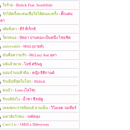
ใจร้าย
- Illslick Feat. SouthSide
รักได้ครั้งละคนเชื่อใจได้คนละครั้ง
- ตั๊กแตน
ดา
เต้ยสั่งลา
- ธีร์ ทีเร็กซ์
ใครหนอ
- ปัทมา ปานทอง-เป็นหนึ่ง ไชยชิต
unloveable
- Mild (มายด์)
มันคือความรัก
- Mr.Lazy feat.ลุลา
แพ้แล้วพาล
- ไอซ์ ศรัณยู
ยอมจำนนฟ้าดิน
- หญิง ธิติกานต์
รักเมียที่สุดในโลก
- Illslick
คนบ้า
- Loso (โลโซ)
รักแท้ยังไง
- น้ำชา ชีรณัฐ
เพลงพระราชนิพนธ์ ยามเย็น
- วิโอเลต วอเทียร์
มหาลัยวัวชน
- วงพัทลุง
Can't Lie
- 1Mill x Daboyway