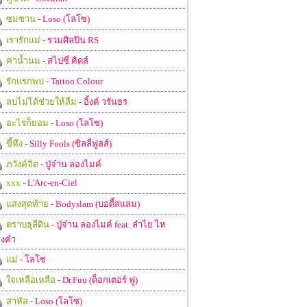
ซมซาน
- Loso (โลโซ)
เรารักแม่
- รวมศิลปิน RS
ค่าน้ำนม
- สไปซี่ คิดส์
รักแรกพบ
- Tattoo Colour
ลบไม่ได้ช่วยให้ลืม
- อิ้งค์ วรันธร
อะไรก็ยอม
- Loso (โลโซ)
ขี้หึง
- Silly Fools (ซิลลี่ฟูลส์)
ภวังค์จิต
- ปู่จ๋าน ลองไมค์
xxx
- L'Arc-en-Ciel
แสงสุดท้าย
- Bodyslam (บอดี้สแลม)
ตราบธุลีดิน
- ปู่จ๋าน ลองไมค์ feat. ลำไย ไห
งคำ
แม่
- โลโซ
ใจเหลือเหลือ
- Dr.Fuu (ด็อกเตอร์ ฟู)
สาหัส
- Loso (โลโซ)