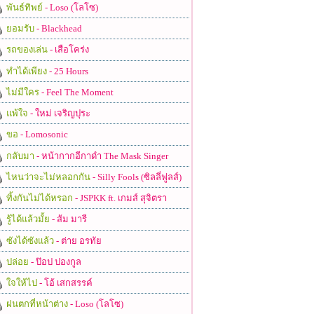
พันธ์ทิพย์
- Loso (โลโซ)
ยอมรับ
- Blackhead
รถของเล่น
- เสือโคร่ง
ทำได้เพียง
- 25 Hours
ไม่มีใคร
- Feel The Moment
แพ้ใจ
- ใหม่ เจริญปุระ
ขอ
- Lomosonic
กลับมา
- หน้ากากอีกาดำ The Mask Singer
ไหนว่าจะไม่หลอกกัน
- Silly Fools (ซิลลี่ฟูลส์)
ทิ้งกันไม่ได้หรอก
- JSPKK ft. เกมส์ สุจิตรา
รู้ได้แล้วมั้ย
- ส้ม มารี
ซังได้ซังแล้ว
- ต่าย อรทัย
ปล่อย
- ป๊อป ปองกูล
ใจให้ไป
- โอ้ เสกสรรค์
ฝนตกที่หน้าต่าง
- Loso (โลโซ)