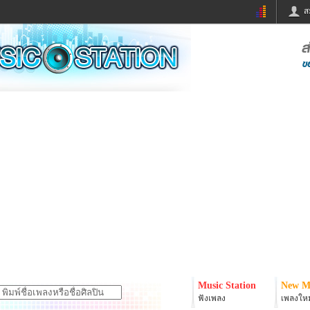
ส
ด่วน
ข่าวสั้น
ข่าวดารา
ร
หนังใหม่
ฟังเพลง
หมากรุกไทย
แชทหมากฮอส
จหวย
ผู้หญิง
แต่งงาน
ง
ทำนายฝัน
สุขภาพ
ย
ผลบอล
บ้านและการตกแต
ิมแวะพัก
กลอน
iCare
onary
เช็คความเร็วเน็ต
iPhone
er
อินสตาแกรมดารา
MSN
Music Station
New M
ฟังเพลง
เพลงใหม