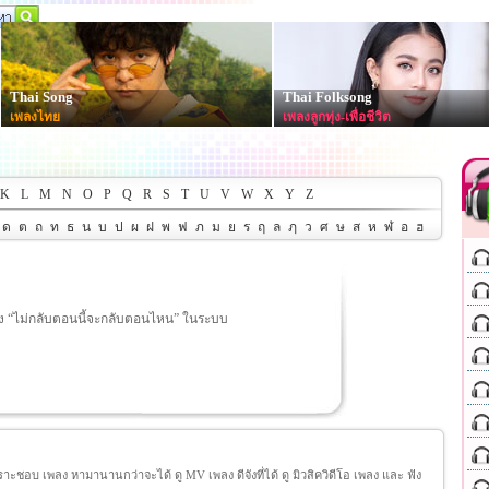
Thai Song
Thai Folksong
เพลงไทย
เพลงลูกทุ่ง-เพื่อชีวิต
K
L
M
N
O
P
Q
R
S
T
U
V
W
X
Y
Z
ด
ต
ถ
ท
ธ
น
บ
ป
ผ
ฝ
พ
ฟ
ภ
ม
ย
ร
ฤ
ล
ฦ
ว
ศ
ษ
ส
ห
ฬ
อ
ฮ
ลง “ไม่กลับตอนนี้จะกลับตอนไหน” ในระบบ
ชอบ เพลง หามานานกว่าจะได้ ดู MV เพลง ดีจังที่ได้ ดู มิวสิควิดีโอ เพลง และ ฟัง