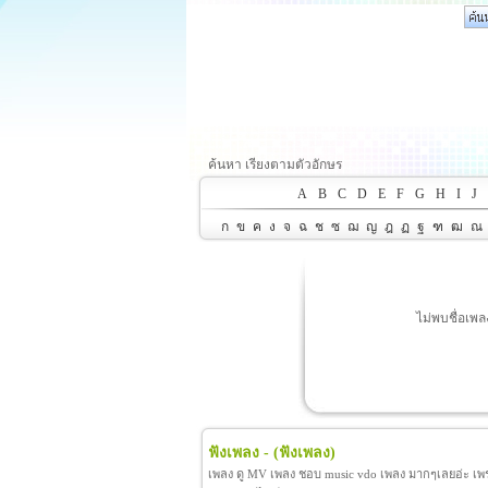
ค้นหา เรียงตามตัวอักษร
A
B
C
D
E
F
G
H
I
J
ก
ข
ค
ง
จ
ฉ
ช
ซ
ฌ
ญ
ฎ
ฏ
ฐ
ฑ
ฒ
ณ
ไม่พบชื่อเพ
ฟังเพลง -
(ฟังเพลง)
เพลง ดู MV เพลง ชอบ music vdo เพลง มากๆเลยอ่ะ เพราะ