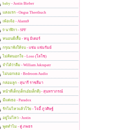
baby
- Justin Bieber
แสงแรก
- Ongsa Theethuch
เพ้อเจ้อ
- Alarm9
9 นาฬิกา
- SPF
หนอนผีเสื้อ
- หนู มิเตอร์
กรุณาฟังให้จบ
- แช่ม แช่มรัมย์
ไม่คิดนอกใจ
- Loso (โลโซ)
จำได้ว่าลืม
- William Jakrapatr
ไม่บอกเธอ
- Bedroom Audio
กล่อมลูก
- สุนารี ราชสีมา
หน้าที่เด็ก(เด็กเอ๋ยเด็กดี)
- สุนทราภรณ์
มีแต่เธอ
- Paradox
รักไม่ไหวแล้วโว้ย
- โจอี้ ภูวศิษฐ์
อยู่ไม่ไหว
- Justin
พูดทำไม
- ตู่ ภพธร