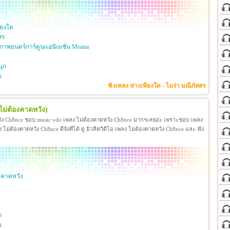
ียงใด
สร
าพยนตร์การ์ตูนแอนิเมชั่น Moana
ุก
ย
ฟังเพลง ห่างเพียงใด - ไมร่า มณีภัสสร
ไม่ต้องคาดหวัง)
วัง Ch8nce ชอบ music vdo เพลง ไม่ต้องคาดหวัง Ch8nce มากๆเลยอ่ะ เพราะชอบ เพลง
่ต้องคาดหวัง Ch8nce ดีจังที่ได้ ดู มิวสิควิดีโอ เพลง ไม่ต้องคาดหวัง Ch8nce และ ฟัง
งคาดหวัง
ก
ย