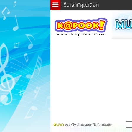
ข่าว
ละค
เกม
ตรว
ดูดว
ผู้ชา
แวะช
dicti
Twitt
ค้นหา
เพลงใหม่
เพลงออนไลน์ เพลงฮิต