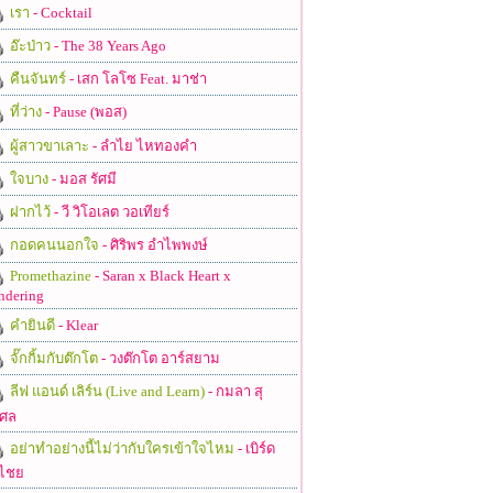
เรา
- Cocktail
อ๊ะป่าว
- The 38 Years Ago
คืนจันทร์
- เสก โลโซ Feat. มาช่า
ที่ว่าง
- Pause (พอส)
ผู้สาวขาเลาะ
- ลำไย ไหทองคำ
ใจบาง
- มอส รัศมี
ฝากไว้
- วี วิโอเลต วอเทียร์
กอดคนนอกใจ
- ศิริพร อำไพพงษ์
Promethazine
- Saran x Black Heart x
ndering
คำยินดี
- Klear
จั๊กกิ้มกับต๊กโต
- วงต๊กโต อาร์สยาม
ลีฟ แอนด์ เลิร์น (Live and Learn)
- กมลา สุ
ศล
อย่าทำอย่างนี้ไม่ว่ากับใครเข้าใจไหม
- เบิร์ด
ไชย