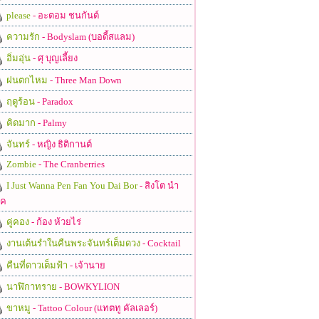
please
- อะตอม ชนกันต์
ความรัก
- Bodyslam (บอดี้สแลม)
อิ่มอุ่น
- ศุ บุญเลี้ยง
ฝนตกไหม
- Three Man Down
ฤดูร้อน
- Paradox
คิดมาก
- Palmy
จันทร์
- หญิง ธิติกานต์
Zombie
- The Cranberries
I Just Wanna Pen Fan You Dai Bor
- สิงโต นำ
ชค
คู่คอง
- ก้อง ห้วยไร่
งานเต้นรำในคืนพระจันทร์เต็มดวง
- Cocktail
คืนที่ดาวเต็มฟ้า
- เจ้านาย
นาฬิกาทราย
- BOWKYLION
ขาหมู
- Tattoo Colour (แทตทู คัลเลอร์)