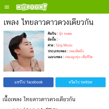

เพลง ไทยลาวดาวดวงเดียวกัน
ศิลปิน :
นุ๊ก ธนดล
อัลบั้ม :
-
ค่าย :
Sing Music
ประเภทเพลง :
เพลงคิดถึง
เแนวเพลง :
เพลงลูกทุ่ง-เพื่อชีวิต
แชร์ไป facebook
ทวีตไป twitter
เนื้อเพลง ไทยลาวดาวดวงเดียวกัน