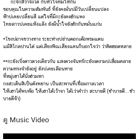
กะจักสิว่าจั่งได๋ กับหัวใจที่มีให้กัน
ขอบคุณในความสัมพันธ์ ที่ยังคงมั่นบ่มีวันเปลี่ยนแปลง
ฟ้าบ่เคยเปลี่ยนสี แต่ใจที่มีกะยังคงฮักแพง
ไทยลาวบ่เคยแห้งแล้ง ยังมีน้ำใจยังฮักกันหมั่นแก่น
*โขงบ่อาจขวางทาง ระยะห่างบ่ย่านดอกเด้อพรมแดน
แม้สิไกลปานได๋ แต่เสียงพิณเสียงแคนก็บอกใจว่า ว่าคิดฮอดหลาย
**กะยังเบิ่งดาวดวงเดียวกัน แสงดวงจันทร์กะยังงดงามบ่เสื่อมคลาย
ความทรงจำยังอยู่ ยังบ่เคยเลือนหาย
ที่หมู่เฮาได้นั่งฮ่วมพา
กงสะเด็นสิเป็นดังพยาน เป็นสะพานที่เชื่อมกาลเวลา
ให้เฮาได้พบพ้อ ให้เฮาได้เว้าจา ได้เว่าคำว่า สะบายดี (ซำบายดี...ซำ
บายดีจ้า)
ดู Music Video