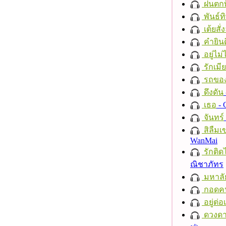
ฝนตกที
พันธ์ทิ
เต้ยสั่
คำยินด
อยู่ไม
รักเมี
รถของ
ดึงดัน
เธอ
- 
จันทร์
สิลืมเ
WanMai
รักติด
ณิชาภัทร
มหาลั
กอดค
อยู่ต่
ดวงดา