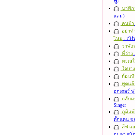
ฟู)
นาฬิก
แลม)
คนบ้า
อย่าทำ
ไหม
- เบิ
วาฬเกย
ที่ว่าง
ทะเลใ
ใจบาง
ก้อนหิ
พูดแล้
อกเตอร์ ฟู
กลับม
Singer
ภูมิแพ
ตั๊กแตน 
ลีฟ แอน
กมลา สุโ