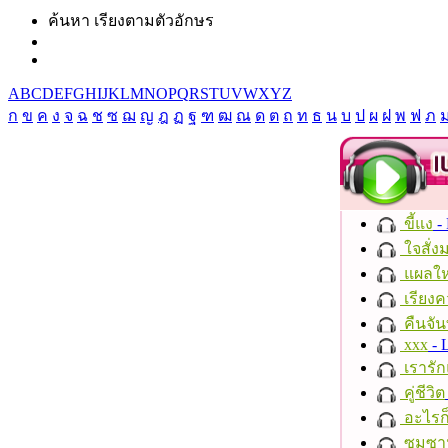
ค้นหา เรียงตามตัวอักษร
A
B
C
D
E
F
G
H
I
J
K
L
M
N
O
P
Q
R
S
T
U
V
W
X
Y
Z
ก
ข
ค
ง
จ
ฉ
ช
ซ
ฌ
ญ
ฎ
ฏ
ฐ
ฑ
ฒ
ณ
ด
ต
ถ
ท
ธ
น
บ
ป
ผ
ฝ
พ
ฟ
ภ
ขี้แง
-
ใจสั่ง
แผลให
เรียงค
คืนจัน
xxx
- 
เรารัก
คู่ชีวิต
อะไรก
ซมซา