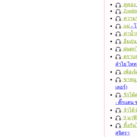
คู่คอง
Zombi
ความร
แม่
- 
ค่าน้
อิ่มอุ่น
ฝนตก
ตราบธุ
ลำไย ไห
เพ้อเจ้
ขาหมู
เลอร์)
รักได้
- ตั๊กแตน
จำได้ว
9 นาฬ
ทิ้งกั
สุจิตรา