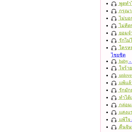
พูดทำ
กรุณาฟ
ไม่บอ
ไม่คิ
ยอมจำ
รักไม่
ใครห
ไชยชิต
baby
- 
ใจร้าย
unlove
แพ้แล
รักมัก
ทำได้เ
กล่อม
แสงแ
แพ้ใจ
คืนจัน