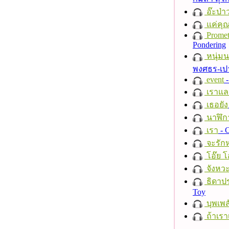
อ๊ะป่า
แค่คุ
Promet
Pondering
หนุ่ม
พงศธร-เป
event
-
เราแล
เธอยัง
นาฬิก
เรา
- C
จะรักห
โอ๊ย โ
จังหวะ
ธิดาปร
Toy
บุพเพส
ถ้าเรา