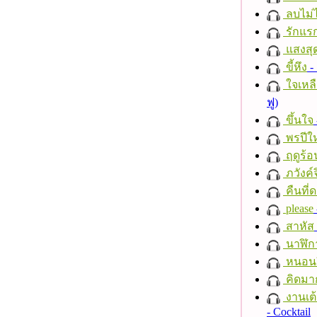
ลบไม่ไ
รักแร
แสงสุ
ขี้หึง
- 
ใจเหลื
ฟู)
ขึ้นใจ
พรปีให
ฤดูร้อ
ภวังค์
คืนที่
please
สาหัส
นาฬิก
หนอนผี
คิดมา
งานเต้
- Cocktail