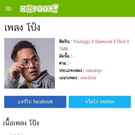

เพลง โป้ง
ศิลปิน :
Younggu X Diamond X Fiixd X
1Mill
อัลบั้ม :
-
ค่าย :
-
ประเภทเพลง :
เพลงสนุก
เแนวเพลง :
เพลงไทย
แชร์ไป facebook
ทวีตไป twitter
เนื้อเพลง โป้ง