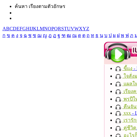
ค้นหา เรียงตามตัวอักษร
A
B
C
D
E
F
G
H
I
J
K
L
M
N
O
P
Q
R
S
T
U
V
W
X
Y
Z
ก
ข
ค
ง
จ
ฉ
ช
ซ
ฌ
ญ
ฎ
ฏ
ฐ
ฑ
ฒ
ณ
ด
ต
ถ
ท
ธ
น
บ
ป
ผ
ฝ
พ
ฟ
ภ
ขี้แง
-
ใจสั่ง
แผลให
เรียงค
พรปีให
คืนจัน
xxx
- 
เรารัก
คู่ชีวิต
อะไรก