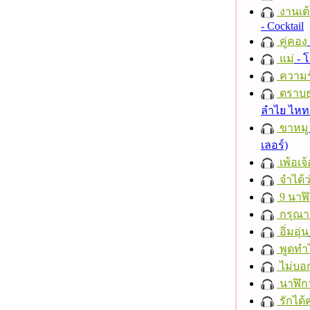
งานเต้
- Cocktail
คู่คอง
แม่
- 
ความร
ตราบธุ
ลำไย ไห
ขาหมู
เลอร์)
เพ้อเจ้
จำได้ว
9 นาฬ
กรุณาฟ
อิ่มอุ่น
พูดทำ
ไม่บอ
นาฬิก
รักได้