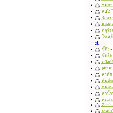
ซมซา
ลบไม่ไ
รักแร
แสงสุ
ฤดูร้อ
ใจเหลื
ฟู)
ขี้หึง
- 
ขึ้นใจ
ภวังค์
please
สาหัส
คืนที่
หนอนผี
ค่าน้
คิดมา
Zombi
ฝนตก