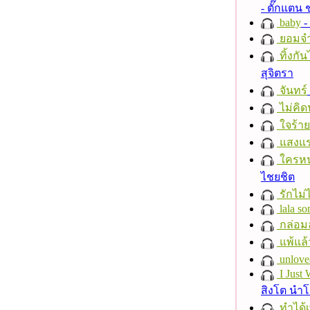
- ตั๊กแตน
baby
- 
ยอมจำ
ทิ้งกั
สุจิตรา
จันทร์
ไม่คิ
ใจร้าย
แสงแ
ใครห
ไชยชิต
รักไม่
lala so
กล่อม
แพ้แล
unlove
I Just
สิงโต นำ
ทำได้เ