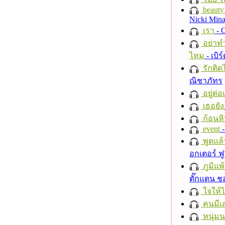
beauty 
Nicki Mina
เรา
- C
อย่าทำ
ไหม
- เบิ
รักติด
ณิชาภัทร
อยู่ต่
เธอยัง
ก้อนหิ
event
-
พูดแล้
อกเตอร์ ฟู
ภูมิแพ
ตั๊กแตน 
ใจให้
คนมีเส
หนุ่ม