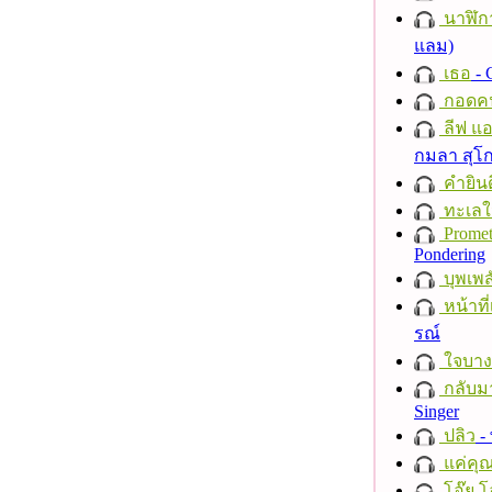
นาฬิก
แลม)
เธอ
- 
กอดค
ลีฟ แอน
กมลา สุโ
คำยินด
ทะเลใ
Promet
Pondering
บุพเพส
หน้าที่
รณ์
ใจบาง
กลับม
Singer
ปลิว
-
แค่คุ
โอ๊ย โ