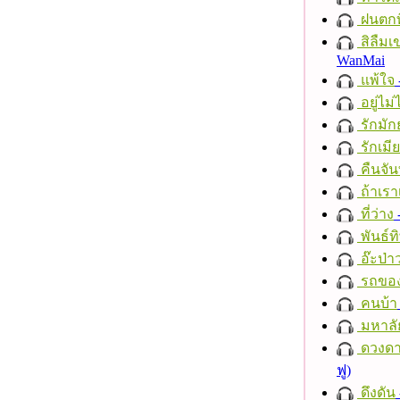
ฝนตกที
สิลืมเ
WanMai
แพ้ใจ
อยู่ไม
รักมัก
รักเมี
คืนจัน
ถ้าเรา
ที่ว่าง
พันธ์ทิ
อ๊ะป่า
รถของ
คนบ้า
มหาลั
ดวงดา
ฟู)
ดึงดัน