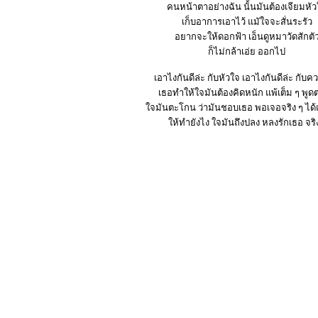
คนหน้าตาอย่างฉัน นั้นมันต้องเจียมหั
เก็บอาการเอาไว้ แมัใจจะสั่นระรัว
อยากจะให้ดอกฟ้า เอ็นดูหมาวัดสักตั
ก็ไม่กล้าเอ่ย ออกไป
เอาไงกันดีล่ะ กับหัวใจ เอาไงกันดีล่ะ กับค
เธอทำให้ใจมันต้องคิดหนัก แพ้เต็ม ๆ พูด
ใจมันตะโกน ว่ามันชอบเธอ พอเจอจริง ๆ ได้แ
ให้ทำยังไง ใจมันถึงปลง หลงรักเธอ จริ