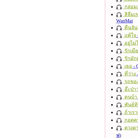
กล่อม
สิลืมเ
WanMai
คืนจัน
แพ้ใจ
อยู่ไม
รักเมี
รักมัก
เธอ
- 
ที่ว่าง
รถของ
อ๊ะป่า
คนบ้า
พันธ์ทิ
ถ้าเรา
กอดค
ดวงดา
ฟู)