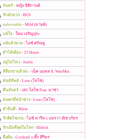
จันทร์
- หญิง ธิติกานต์
รักมักยาก
- BUS
unloveable
- Mild (มายด์)
แพ้ใจ
- ใหม่ เจริญปุระ
แพ้แล้วพาล
- ไอซ์ ศรัณยู
ทำได้เพียง
- 25 Hours
อยู่ไม่ไหว
- Justin
สิลืมเขาแล้วล่ะ
- เน็ค นฤพล ft. WanMai
พันธ์ทิพย์
- Loso (โลโซ)
คืนจันทร์
- เสก โลโซ Feat. มาช่า
ฝนตกที่หน้าต่าง
- Loso (โลโซ)
คำยินดี
- Klear
รักติดไซเรน
- ไอซ์ พาริส x แพรวา ณิชาภัทร
รักเมียที่สุดในโลก
- Illslick
ดึงดัน
- Cocktail x ตั๊ก ศิริพร