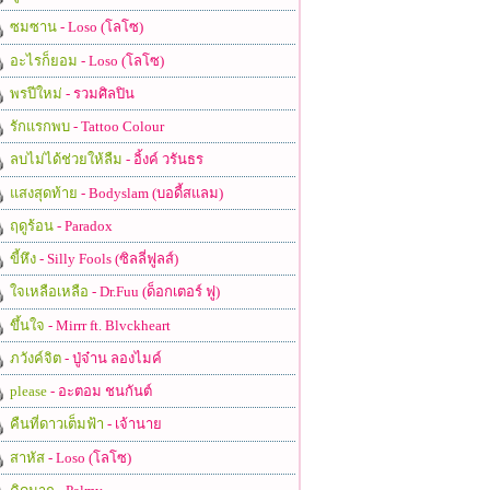
ซมซาน
- Loso (โลโซ)
อะไรก็ยอม
- Loso (โลโซ)
พรปีใหม่
- รวมศิลปิน
รักแรกพบ
- Tattoo Colour
ลบไม่ได้ช่วยให้ลืม
- อิ้งค์ วรันธร
แสงสุดท้าย
- Bodyslam (บอดี้สแลม)
ฤดูร้อน
- Paradox
ขี้หึง
- Silly Fools (ซิลลี่ฟูลส์)
ใจเหลือเหลือ
- Dr.Fuu (ด็อกเตอร์ ฟู)
ขึ้นใจ
- Mirrr ft. Blvckheart
ภวังค์จิต
- ปู่จ๋าน ลองไมค์
please
- อะตอม ชนกันต์
คืนที่ดาวเต็มฟ้า
- เจ้านาย
สาหัส
- Loso (โลโซ)