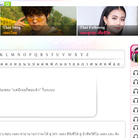
Thai Song
Thai Folksong
เพลงไทย
เพลงลูกทุ่ง-เพื่อชีวิต
K
L
M
N
O
P
Q
R
S
T
U
V
W
X
Y
Z
ด
ต
ถ
ท
ธ
น
บ
ป
ผ
ฝ
พ
ฟ
ภ
ม
ย
ร
ฤ
ล
ฦ
ว
ศ
ษ
ส
ห
ฬ
อ
ฮ
ื่อเพลง “แค่มีเธอก็พอแล้ว” ในระบบ
ชอบ เพลง หามานานกว่าจะได้ ดู MV เพลง ดีจังที่ได้ ดู มิวสิควิดีโอ เพลง และ ฟัง