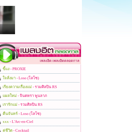
เพลงฮิต เพลงฮิตตลอดกาล
ขี้แง
- PROXIE
ใจสั่งมา
- Loso (โลโซ)
เรียงความเรื่องแม่
- รวมศิลปิน RS
แผลใหม่
- จินตหรา พูนลาภ
เรารักแม่
- รวมศิลปิน RS
คืนจันทร์
- Loso (โลโซ)
xxx
- L'Arc-en-Ciel
คู่ชีวิต
- Cocktail