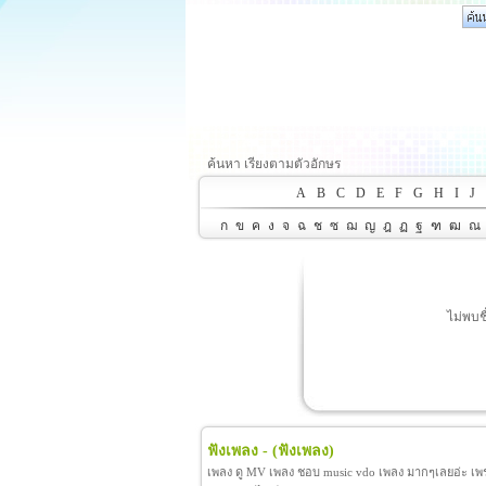
ค้นหา เรียงตามตัวอักษร
A
B
C
D
E
F
G
H
I
J
ก
ข
ค
ง
จ
ฉ
ช
ซ
ฌ
ญ
ฎ
ฏ
ฐ
ฑ
ฒ
ณ
ไม่พบช
ฟังเพลง -
(ฟังเพลง)
เพลง ดู MV เพลง ชอบ music vdo เพลง มากๆเลยอ่ะ เพราะ