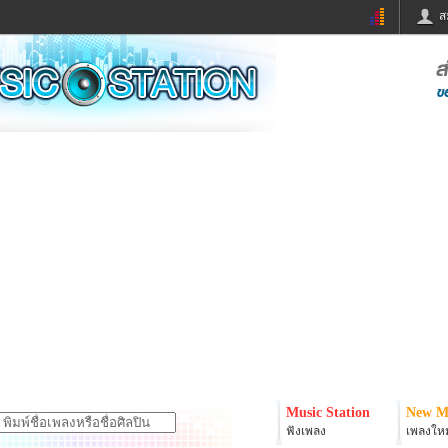
ส
ด่วน
ข่าวสั้น
ข่าวดารา
ร
หนังใหม่
ฟังเพลง
หมากรุกไทย
แชทหมากฮอส
จหวย
ผู้หญิง
แต่งงาน
ง
ทำนายฝัน
สุขภาพ
ย
ผลบอล
บ้านและการตกแต
ิมแวะพัก
กลอน
iCare
onary
เช็คความเร็วเน็ต
iPhone
er
อินสตาแกรมดารา
MSN
Music Station
New M
ฟังเพลง
เพลงใหม