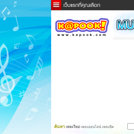
ข่าว
ละค
เกม
ตรว
ดูดว
ผู้ชา
แวะช
dicti
Twitt
ค้นหา
เพลงใหม่
เพลงออนไลน์ เพลงฮิต