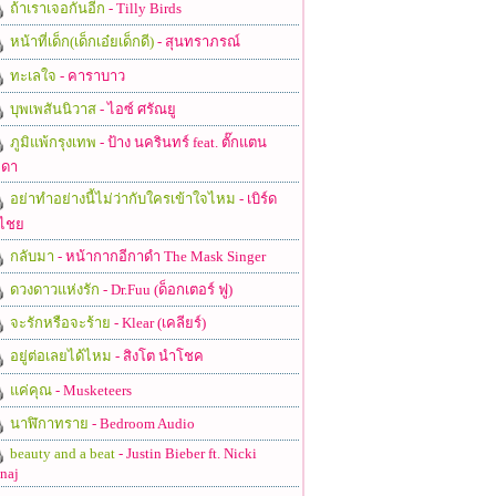
ถ้าเราเจอกันอีก
- Tilly Birds
หน้าที่เด็ก(เด็กเอ๋ยเด็กดี)
- สุนทราภรณ์
ทะเลใจ
- คาราบาว
บุพเพสันนิวาส
- ไอซ์ ศรัณยู
ภูมิแพ้กรุงเทพ
- ป้าง นครินทร์ feat. ตั๊กแตน
ดา
อย่าทำอย่างนี้ไม่ว่ากับใครเข้าใจไหม
- เบิร์ด
ไชย
กลับมา
- หน้ากากอีกาดำ The Mask Singer
ดวงดาวแห่งรัก
- Dr.Fuu (ด็อกเตอร์ ฟู)
จะรักหรือจะร้าย
- Klear (เคลียร์)
อยู่ต่อเลยได้ไหม
- สิงโต นำโชค
แค่คุณ
- Musketeers
นาฬิกาทราย
- Bedroom Audio
beauty and a beat
- Justin Bieber ft. Nicki
naj