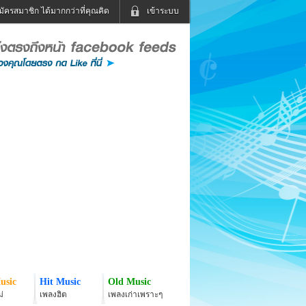
มัครสมาชิก ได้มากกว่าที่คุณคิด
เข้าระบบ
เข้าระบบด้วย User Kapook
ดูทีวี
ฟังวิทยุออนไลน์
Email
Glitter
Password
แม่และเด็ก
สัตว์เลี้ยง
่ง
ท่องเที่ยว
การศึกษา
เข้าระบบด้วย Facebook
Facebook
usic
Hit Music
Old Music
่
เพลงฮิต
เพลงเก่าเพราะๆ