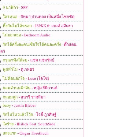
9 นาฬิกา
- SPF
ใครหนอ
- ปัทมา ปานทอง-เป็นหนึ่ง ไชยชิต
ทิ้งกันไม่ได้หรอก
- JSPKK ft. เกมส์ สุจิตรา
ไม่บอกเธอ
- Bedroom Audio
รักได้ครั้งละคนเชื่อใจได้คนละครั้ง
- ตั๊กแตน
ดา
กรุณาฟังให้จบ
- แช่ม แช่มรัมย์
พูดทำไม
- ตู่ ภพธร
ไม่คิดนอกใจ
- Loso (โลโซ)
ยอมจำนนฟ้าดิน
- หญิง ธิติกานต์
กล่อมลูก
- สุนารี ราชสีมา
baby
- Justin Bieber
รักไม่ไหวแล้วโว้ย
- โจอี้ ภูวศิษฐ์
ใจร้าย
- Illslick Feat. SouthSide
แสงแรก
- Ongsa Theethuch