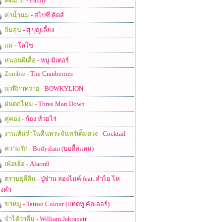
คิดมาก
- Palmy
ค่าน้ำนม
- สไปซี่ คิดส์
อิ่มอุ่น
- ศุ บุญเลี้ยง
แม่
- โลโซ
หนอนผีเสื้อ
- หนู มิเตอร์
Zombie
- The Cranberries
นาฬิกาทราย
- BOWKYLION
ฝนตกไหม
- Three Man Down
คู่คอง
- ก้อง ห้วยไร่
งานเต้นรำในคืนพระจันทร์เต็มดวง
- Cocktail
ความรัก
- Bodyslam (บอดี้สแลม)
เพ้อเจ้อ
- Alarm9
ตราบธุลีดิน
- ปู่จ๋าน ลองไมค์ feat. ลำไย ไห
งคำ
ขาหมู
- Tattoo Colour (แทตทู คัลเลอร์)
จำได้ว่าลืม
- William Jakrapatr