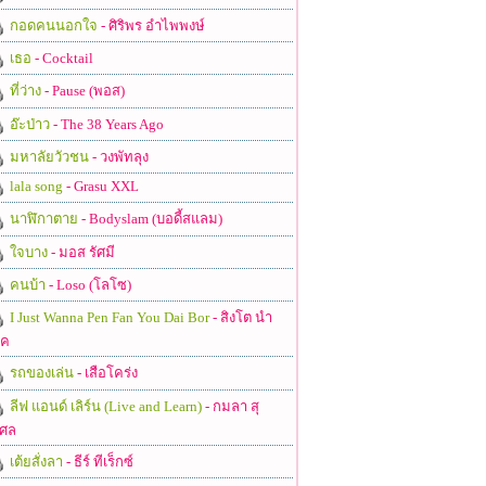
กอดคนนอกใจ
- ศิริพร อำไพพงษ์
เธอ
- Cocktail
ที่ว่าง
- Pause (พอส)
อ๊ะป่าว
- The 38 Years Ago
มหาลัยวัวชน
- วงพัทลุง
lala song
- Grasu XXL
นาฬิกาตาย
- Bodyslam (บอดี้สแลม)
ใจบาง
- มอส รัศมี
คนบ้า
- Loso (โลโซ)
I Just Wanna Pen Fan You Dai Bor
- สิงโต นำ
ชค
รถของเล่น
- เสือโคร่ง
ลีฟ แอนด์ เลิร์น (Live and Learn)
- กมลา สุ
ศล
เต้ยสั่งลา
- ธีร์ ทีเร็กซ์