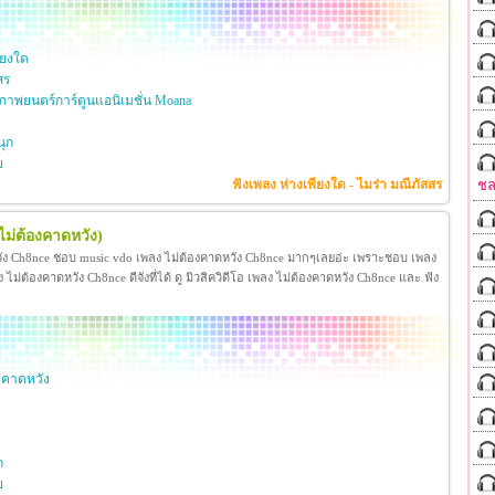
ียงใด
สร
าพยนตร์การ์ตูนแอนิเมชั่น Moana
ุก
ย
ชล
ฟังเพลง ห่างเพียงใด - ไมร่า มณีภัสสร
ไม่ต้องคาดหวัง)
วัง Ch8nce ชอบ music vdo เพลง ไม่ต้องคาดหวัง Ch8nce มากๆเลยอ่ะ เพราะชอบ เพลง
่ต้องคาดหวัง Ch8nce ดีจังที่ได้ ดู มิวสิควิดีโอ เพลง ไม่ต้องคาดหวัง Ch8nce และ ฟัง
งคาดหวัง
ก
ย