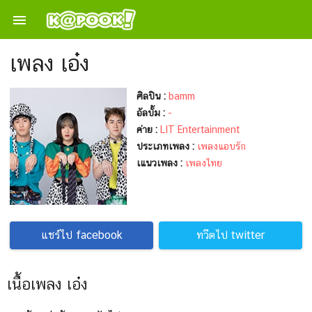

เพลง เอ๋ง
ศิลปิน :
bamm
อัลบั้ม :
-
ค่าย :
LIT Entertainment
ประเภทเพลง :
เพลงแอบรัก
เแนวเพลง :
เพลงไทย
แชร์ไป facebook
ทวีตไป twitter
เนื้อเพลง เอ๋ง