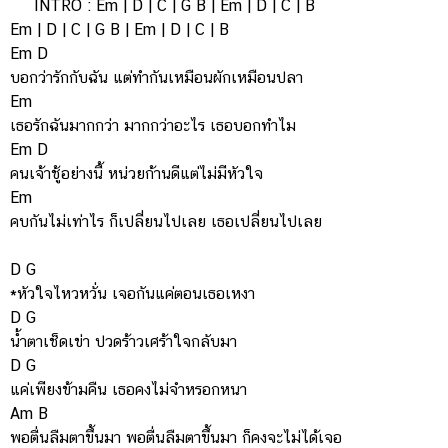
INTRO : Em | D | C | G B | Em | D | C | B
Em | D | C | G B | Em | D | C | B
Em D
บอกว่ารักกับฉัน แต่ทำกันเหมือนผักเหมือนปลา
Em
เธอรักฉันมากกว่า มากกว่าอะไร เธอบอกทำไม
Em D
คนเจ้าชู้อย่างนี้ หน่วยก้านดีแต่ไม่มีหัวใจ
Em
คบกันไม่เท่าไร ก็เปลี่ยนไปเลย เธอเปลี่ยนไปเลย
D G
*หัวใจไหวหวั่น เจอกันแค่ตอนเธอเหงา
D G
น้ำตาเช็ดเข่า ปวดร้าวเศร้าใจกลับมา
D G
แค่เพียงข้ามคืน เธอคงไม่จำหรอกหนา
Am B
พอตื่นลืมตาขึ้นมา พอตื่นลืมตาขึ้นมา ก็คงจะไม่ได้เจอ