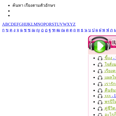
ค้นหา เรียงตามตัวอักษร
A
B
C
D
E
F
G
H
I
J
K
L
M
N
O
P
Q
R
S
T
U
V
W
X
Y
Z
ก
ข
ค
ง
จ
ฉ
ช
ซ
ฌ
ญ
ฎ
ฏ
ฐ
ฑ
ฒ
ณ
ด
ต
ถ
ท
ธ
น
บ
ป
ผ
ฝ
พ
ฟ
ภ
ขี้แง
-
ใจสั่ง
เรียงค
แผลให
เรารัก
คืนจัน
xxx
- 
พรปีให
คู่ชีวิต
อะไรก