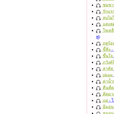
ซมซา
รักแร
ลบไม่ไ
แสงสุ
ใจเหลื
ฟู)
ฤดูร้อ
ขี้หึง
- 
ขึ้นใจ
ภวังค์
สาหัส
please
ค่าน้
คืนที่
คิดมา
แม่
- 
อิ่มอุ่น
หนอนผี