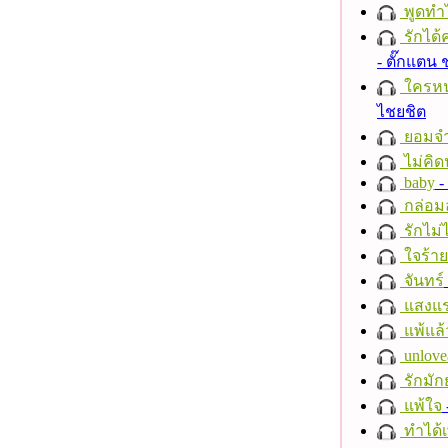
พูดทำ
รักได้
- ตั๊กแตน
ใครห
ไชยชิต
ยอมจำ
ไม่คิ
baby
- 
กล่อม
รักไม่
ใจร้าย
จันทร์
แสงแ
แพ้แล
unlove
รักมัก
แพ้ใจ
ทำได้เ