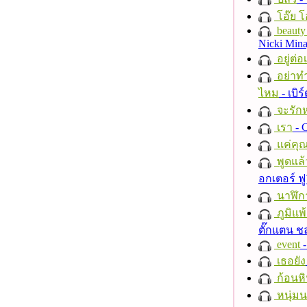
โอ๊ย โ
beauty 
Nicki Mina
อยู่ต่
อย่าทำ
ไหม
- เบิ
จะรักห
เรา
- C
แค่คุ
พูดแล้
อกเตอร์ ฟู
นาฬิก
ภูมิแพ
ตั๊กแตน 
event
-
เธอยัง
ก้อนหิ
หนุ่ม