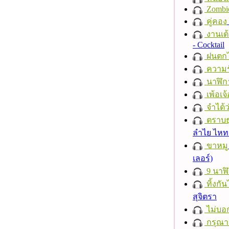
Zombi
คู่คอง
งานเต้
- Cocktail
ฝนตก
ความร
นาฬิก
เพ้อเจ้
จำได้ว
ตราบธุ
ลำไย ไห
ขาหมู
เลอร์)
9 นาฬ
ทิ้งกั
สุจิตรา
ไม่บอ
กรุณาฟ