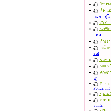
ใจบาง
ลีฟ แอน
กมลา สุโ
อ๊ะป่า
นาฬิก
แลม)
ถ้าเรา
หน้าที่
รณ์
รถของ
ทะเลใ
ดวงดา
ฟู)
Promet
Pondering
บุพเพส
กลับม
Singer
ปลิว
-