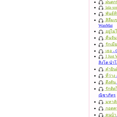
ฝนตกที
lala so
พันธ์ทิ
สิลืมเ
WanMai
อยู่ไม
คืนจัน
รักเมี
เธอ
- 
I Just
สิงโต นำ
คำยินด
ที่ว่าง
ดึงดัน
รักติด
ณิชาภัทร
มหาลั
กอดค
คนบ้า