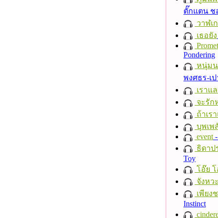
ตั๊กแตน 
วาฬเกย
เธอยัง
Promet
Pondering
หนุ่ม
พงศธร-เป
เราแล
จะรักห
ถ้าเรา
บุพเพส
event
-
ธิดาปร
Toy
โอ๊ย โ
จังหวะ
เพียงชา
Instinct
cindere