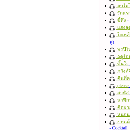
ลบไม่ไ
รักแร
ขี้หึง
- 
แสงสุ
ใจเหลื
ฟู)
พรปีให
ฤดูร้อ
ขึ้นใจ
ภวังค์
คืนที่
please
สาหัส
นาฬิก
คิดมา
หนอนผี
งานเต้
- Cocktail