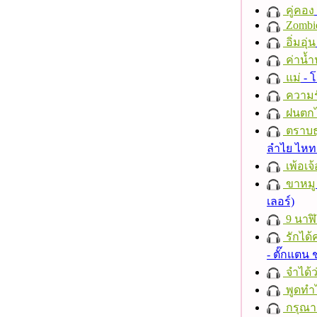
คู่คอง
Zombi
อิ่มอุ่น
ค่าน้
แม่
- 
ความร
ฝนตก
ตราบธุ
ลำไย ไห
เพ้อเจ้
ขาหมู
เลอร์)
9 นาฬ
รักได้
- ตั๊กแตน
จำได้ว
พูดทำ
กรุณาฟ