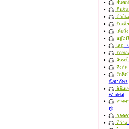
ฝนตกที
คืนจัน
คำยินด
รักเมี
เต้ยสั่
อยู่ไม
เธอ
- 
รถของ
จันทร์
ดึงดัน
รักติด
ณิชาภัทร
สิลืมเ
WanMai
ดวงดา
ฟู)
กอดค
ที่ว่าง