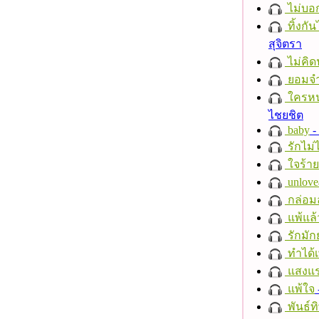
ไม่บอ
ทิ้งกั
สุจิตรา
ไม่คิ
ยอมจำ
ใครห
ไชยชิต
baby
- 
รักไม่
ใจร้าย
unlove
กล่อม
แพ้แล
รักมัก
ทำได้เ
แสงแ
แพ้ใจ
พันธ์ทิ