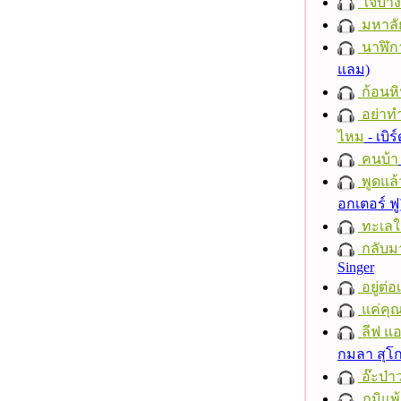
ใจบาง
มหาลั
นาฬิก
แลม)
ก้อนหิ
อย่าทำ
ไหม
- เบิ
คนบ้า
พูดแล้
อกเตอร์ ฟู
ทะเลใ
กลับม
Singer
อยู่ต่
แค่คุ
ลีฟ แอน
กมลา สุโ
อ๊ะป่า
ภูมิแพ