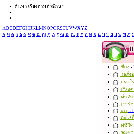
ค้นหา เรียงตามตัวอักษร
A
B
C
D
E
F
G
H
I
J
K
L
M
N
O
P
Q
R
S
T
U
V
W
X
Y
Z
ก
ข
ค
ง
จ
ฉ
ช
ซ
ฌ
ญ
ฎ
ฏ
ฐ
ฑ
ฒ
ณ
ด
ต
ถ
ท
ธ
น
บ
ป
ผ
ฝ
พ
ฟ
ภ
ขี้แง
-
ใจสั่ง
แผลให
เรียงค
คืนจัน
เรารัก
xxx
- 
อะไรก
คู่ชีวิต
ซมซา