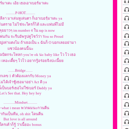
ร์มาเดะ เอ้ย เธอเอาเบอร์มาเดะ
...........P-HOT...........
ีลา มาเล่นหูเล่นตา ก็เอาเบอรฺ์มาเดะ ya
อันตราย ไม่ไช่จะใครก็ได้ และแฟนพี่ไม่มี
ุยยาวๆ im number 4 ใน rap is now
ฟนกัน จะรีบอัพรูปคู่โชว์ว่า You so Proud
่เท่าแตงโม ถ้าเธอเป็น x ฉันก็ O บอกเลยอย่ามา
แซวน้องคนนี้นะ
เบิดกระโหลก you’re ok นะ baby like โว โว เธอ
 เหอะเดี้ยๆ โวโว อยากรู้อร่อยจิงปะเนี้ยย
........Bridge........
กเลข 1 ตัวต้องแลกกับ Money ya
่ไม่ได้เจ้าชู้เธอมาอย่า Act ดิ ya
ี้เป็นบอร์เธอไม่ใช่เบอร์ Daddy ya
Let’s See that. Hey hey hey
.............Mindset...........
 what i mean พวกผมนะกวนตีน
ากันเป็นทีม, oh shit โดนตีน
But love is all around
ใครเค้าก็รู้ ว่าเนี้ยอะ bonus