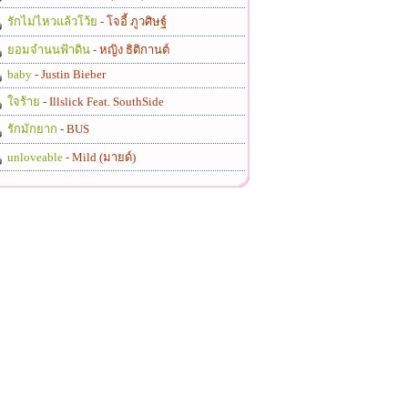
รักไม่ไหวแล้วโว้ย
- โจอี้ ภูวศิษฐ์
ยอมจำนนฟ้าดิน
- หญิง ธิติกานต์
baby
- Justin Bieber
ใจร้าย
- Illslick Feat. SouthSide
รักมักยาก
- BUS
unloveable
- Mild (มายด์)