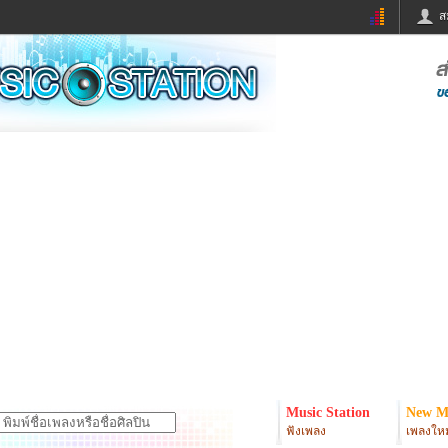
ส
ด่วน
ข่าวสั้น
ข่าวดารา
ร
หนังใหม่
ฟังเพลง
หมากรุกไทย
แชทหมากฮอส
จหวย
ผู้หญิง
แต่งงาน
ง
ทำนายฝัน
สุขภาพ
ย
ผลบอล
บ้านและการตกแต
ิมแวะพัก
กลอน
iCare
onary
เช็คความเร็วเน็ต
iPhone
er
อินสตาแกรมดารา
MSN
Music Station
New M
ฟังเพลง
เพลงใหม