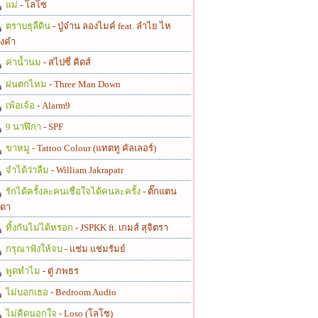
แม่
- โลโซ
ตราบธุลีดิน
- ปู่จ๋าน ลองไมค์ feat. ลำไย ไห
งคำ
ค่าน้ำนม
- สไปซี่ คิดส์
ฝนตกไหม
- Three Man Down
เพ้อเจ้อ
- Alarm9
9 นาฬิกา
- SPF
ขาหมู
- Tattoo Colour (แทตทู คัลเลอร์)
จำได้ว่าลืม
- William Jakrapatr
รักได้ครั้งละคนเชื่อใจได้คนละครั้ง
- ตั๊กแตน
ดา
ทิ้งกันไม่ได้หรอก
- JSPKK ft. เกมส์ สุจิตรา
กรุณาฟังให้จบ
- แช่ม แช่มรัมย์
พูดทำไม
- ตู่ ภพธร
ไม่บอกเธอ
- Bedroom Audio
ไม่คิดนอกใจ
- Loso (โลโซ)