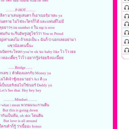
ร์มาเดะ เอ้ย เธอเอาเบอร์มาเดะ
...........P-HOT...........
ีลา มาเล่นหูเล่นตา ก็เอาเบอรฺ์มาเดะ ya
อันตราย ไม่ไช่จะใครก็ได้ และแฟนพี่ไม่มี
ุยยาวๆ im number 4 ใน rap is now
ฟนกัน จะรีบอัพรูปคู่โชว์ว่า You so Proud
่เท่าแตงโม ถ้าเธอเป็น x ฉันก็ O บอกเลยอย่ามา
แซวน้องคนนี้นะ
เบิดกระโหลก you’re ok นะ baby like โว โว เธอ
 เหอะเดี้ยๆ โวโว อยากรู้อร่อยจิงปะเนี้ยย
........Bridge........
กเลข 1 ตัวต้องแลกกับ Money ya
่ไม่ได้เจ้าชู้เธอมาอย่า Act ดิ ya
ี้เป็นบอร์เธอไม่ใช่เบอร์ Daddy ya
Let’s See that. Hey hey hey
.............Mindset...........
 what i mean พวกผมนะกวนตีน
But this is going down
ากันเป็นทีม, oh shit โดนตีน
But love is all around
ใครเค้าก็รู้ ว่าเนี้ยอะ bonus