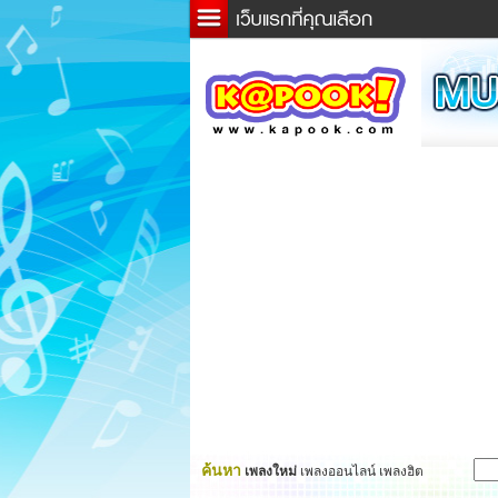
ข่าว
ละค
เกม
ตรว
ดูดว
ผู้ชา
แวะช
dicti
Twitt
ค้นหา
เพลงใหม่
เพลงออนไลน์ เพลงฮิต