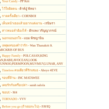
Your Candy
- PP Krit
ไว้ใจผิดคน
- ต้าห์อู๋ พิทยา
กาลครั้งเดียว
- CORNBOI
เห็นหน้าเธอแล้วอยากแต่งงาน
- เรนิษรา
สาวหมอลำฮ้องไห้
- ฮักแพง วรัญญาภรณ์
นอกจอนอกใจ
- แบม พิชญานิน
เหตุผลของคำว่ารัก
- Wan Thanakrit ft.
RCKRIS OF BUS
Happy Family
- POLCASAN,KING
N,BABII,AVOCEAN,LOOK
UNNOO,PERMPOON,MUVMUV,LUNAR, ANY
Timeless คนเดียวที่รักเสมอ
- Aheye 4EVE
รอบที่ล้าน
- INC MATAWEE
เคยรักกันหรือเปล่า
- sarah salola
ชอบU
- M4
TORNADO
- VVV
Before you go (ถ้าเธอจะไป)
- FAVIQ