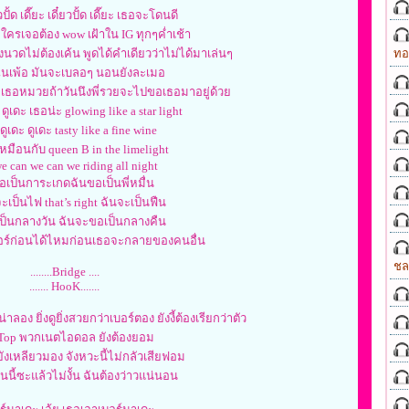
ยวปั้ด เดี๊ยะ เดี๋ยวปั้ด เดี๊ยะ เธอจะโดนดี
 ใครเจอต้อง wow เฝ้าใน IG ทุกๆค่ำเช้า
นวดไม่ต้องเค้น พูดได้คำเดียวว่าไม่ได้มาเล่นๆ
ทอ
ันเพ้อ มันจะเบลอๆ นอนยังละเมอ
อหมวยถ้าวันนึงพี่รวยจะไปขอเธอมาอยู่ด้วย
 ดูเดะ เธอน่ะ glowing like a star light
ดูเดะ ดูเดะ tasty like a fine wine
เหมือนกับ queen B in the limelight
e can we can we riding all night
ธอเป็นการะเกดฉันขอเป็นพี่หมื่น
ะเป็นไฟ that’s right ฉันจะเป็นฟืน
เป็นกลางวัน ฉันจะขอเป็นกลางคืน
อร์ก่อนได้ไหมก่อนเธอจะกลายของคนอื่น
ชล
........Bridge ....
....... HooK.......
่าลอง ยิ่งดูยิ่งสวยกว่าเบอร์ตอง ยังงี้ต้องเรียกว่าตัว
 Top พวกเนตไอดอล ยังต้องยอม
ยังเหลียวมอง จังหวะนี้ไม่กลัวเสียฟอม
นนี้ซะแล้วไม่งั้น ฉันต้องว่าวแน่นอน