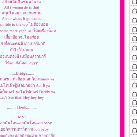
อย่างเนี้ยชื่นชมมานาน
All i wanna do is that
สนุกไม่อยากจะซมซาน
Ah ah whats it gonna be
ah ride to the top ไม่ต้องนอย
ome more yeah เอาให้เครื่องน็อค
เดี๋ยวป๊อกจะไม่อร่อย
ย่าดื้อนะคนดี เอาเบอร์มาดิ
ยังไงก็ไม่ถอย
องมันต้องมี เหมือนสุรานารี
ให้เอายังไงละ oyyy
........Bridge........
กเลข 1 ตัวต้องแลกกับ Money ya
่ไม่ได้เจ้าชู้เธอมาอย่า Act ดิ ya
ี้เป็นบอร์เธอไม่ใช่เบอร์ Daddy ya
Let’s See that. Hey hey hey
.......... HooK..........
............MVL..........
ลยมันโดนเลยมันโดนเลย baby
มเธอก็หวานตาก็หวาน oh baby
ดละยังชะม้อยยังชะม้ายชายตาอีก