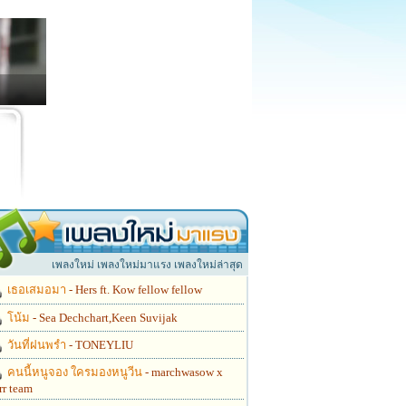
เพลงใหม่ เพลงใหม่มาแรง เพลงใหม่ล่าสุด
เธอเสมอมา
- Hers ft. Kow fellow fellow
โน้ม
- Sea Dechchart,Keen Suvijak
วันที่ฝนพรำ
- TONEYLIU
คนนี้หนูจอง ใครมองหนูวีน
- marchwasow x
rr team