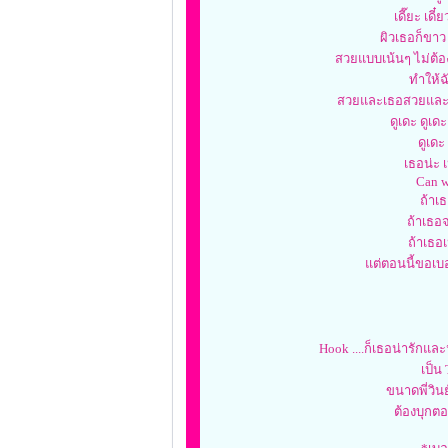
เดี๊ยะ เดี๋
ผิวเธอก็ขาว
สวยแบบเน้นๆ ไม่ต้อง
ทำให้ฉ
สวยและเธอสวยและเธ
ดูเดะ ดูเดะ
ดูเดะ 
เธอน่ะ 
Can w
ถ้าเ
ถ้าเธอจ
ถ้าเธอ
แต่ตอนนี้ขอเบ
Hook ....ก็เธอน่ารักและน
เป็น
ขนาดพี่วิน
ต้องบุกตอ