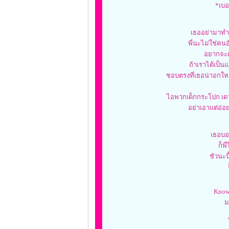
*เบอ
เธออย่ามาทำล
พี่นะไม่ใช่คน
อยากจะค
ถ้าเราได้เป็นแ
ชอบตรงที่เธอน่าอกใหญ
ไอพวกเด็กกระโปก เดว
อย่าเอาแต่อ่อย
เธอบอ
ก็พี
ชัวนะน
Know
ม