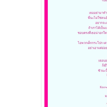
*เบอ
เธออย่ามาทำล
พี่นะไม่ใช่คน
อยากจะค
ถ้าเราได้เป็นแ
ชอบตรงที่เธอน่าอกใหญ
ไอพวกเด็กกระโปก เดว
อย่าเอาแต่อ่อย
เธอบอ
ก็พี
ชัวนะน
Know
ม