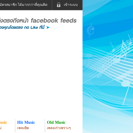
มัครสมาชิก ได้มากกว่าที่คุณคิด
เข้าระบบ
เข้าระบบด้วย User Kapook
ดูทีวี
ฟังวิทยุออนไลน์
Email
Glitter
Password
แม่และเด็ก
สัตว์เลี้ยง
่ง
ท่องเที่ยว
การศึกษา
เข้าระบบด้วย Facebook
Facebook
usic
Hit Music
Old Music
่
เพลงฮิต
เพลงเก่าเพราะๆ