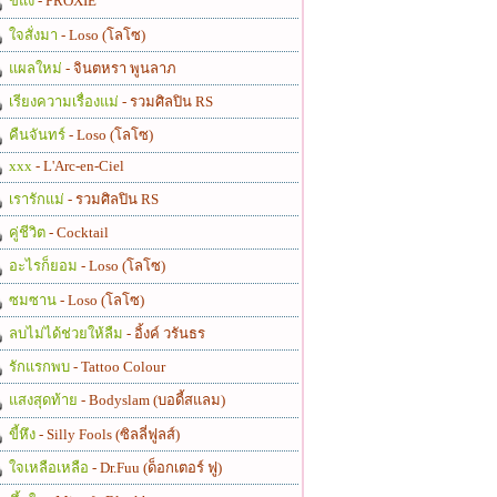
ขี้แง
- PROXIE
ใจสั่งมา
- Loso (โลโซ)
แผลใหม่
- จินตหรา พูนลาภ
เรียงความเรื่องแม่
- รวมศิลปิน RS
คืนจันทร์
- Loso (โลโซ)
xxx
- L'Arc-en-Ciel
เรารักแม่
- รวมศิลปิน RS
คู่ชีวิต
- Cocktail
อะไรก็ยอม
- Loso (โลโซ)
ซมซาน
- Loso (โลโซ)
ลบไม่ได้ช่วยให้ลืม
- อิ้งค์ วรันธร
รักแรกพบ
- Tattoo Colour
แสงสุดท้าย
- Bodyslam (บอดี้สแลม)
ขี้หึง
- Silly Fools (ซิลลี่ฟูลส์)
ใจเหลือเหลือ
- Dr.Fuu (ด็อกเตอร์ ฟู)