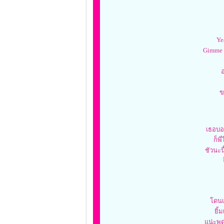
Ye
Gimme s
อ
ข
เธอบอ
ก็พี
ชัวนะน
โดนเ
ยิ้
แน่ะพู