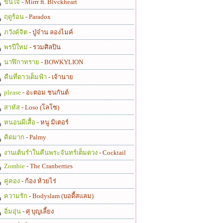
ขึ้นใจ
- Mirrr ft. Blvckheart
ฤดูร้อน
- Paradox
ภวังค์จิต
- ปู่จ๋าน ลองไมค์
พรปีใหม่
- รวมศิลปิน
นาฬิกาทราย
- BOWKYLION
คืนที่ดาวเต็มฟ้า
- เจ้านาย
please
- อะตอม ชนกันต์
สาหัส
- Loso (โลโซ)
หนอนผีเสื้อ
- หนู มิเตอร์
คิดมาก
- Palmy
งานเต้นรำในคืนพระจันทร์เต็มดวง
- Cocktail
Zombie
- The Cranberries
คู่คอง
- ก้อง ห้วยไร่
ความรัก
- Bodyslam (บอดี้สแลม)
อิ่มอุ่น
- ศุ บุญเลี้ยง