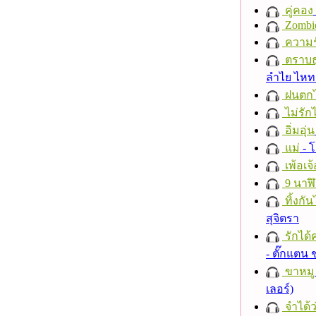
คู่คอง
Zombi
ความร
ตราบธุ
ลำไย ไห
ฝนตก
ไม่รักไ
อิ่มอุ่น
แม่
- 
เพ้อเจ้
9 นาฬ
ทิ้งกั
สุจิตรา
รักได้
- ตั๊กแตน
ขาหมู
เลอร์)
จำได้ว