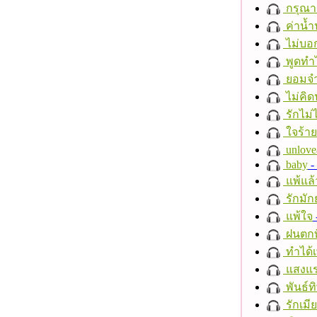
กรุณาฟ
ค่าน้
ไม่บอ
พูดทำ
ยอมจำ
ไม่คิ
รักไม่
ใจร้าย
unlove
baby
- 
แพ้แล
รักมัก
แพ้ใจ
ฝนตกที
ทำได้เ
แสงแ
พันธ์ทิ
รักเมี