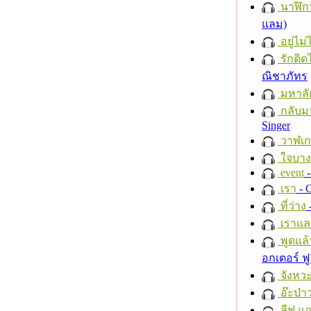
นาฬิก
แลม)
อยู่ไม
รักติด
ณิชาภัทร
มหาลั
กลับม
Singer
วาฬเกย
ใจบาง
event
-
เรา
- C
ที่ว่าง
เราแล
พูดแล้
อกเตอร์ ฟู
จังหวะ
อ๊ะป่า
ลีฟ แอน