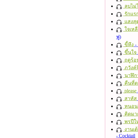
ลบไม่ไ
รักแร
แสงสุ
ใจเหลื
ฟู)
ขี้หึง
- 
ขึ้นใจ
ฤดูร้อ
ภวังค์
นาฬิก
คืนที่
please
สาหัส
หนอนผี
คิดมา
พรปีให
งานเต้
- Cocktail