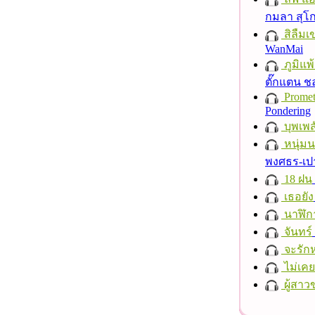
กมลา สุโ
สิลืมเ
WanMai
ภูมิแพ
ตั๊กแตน 
Promet
Pondering
บุพเพส
หนุ่ม
พงศธร-เป
18 ฝน
เธอยัง
นาฬิก
จันทร์
จะรักห
ไม่เคย
ผู้สาว