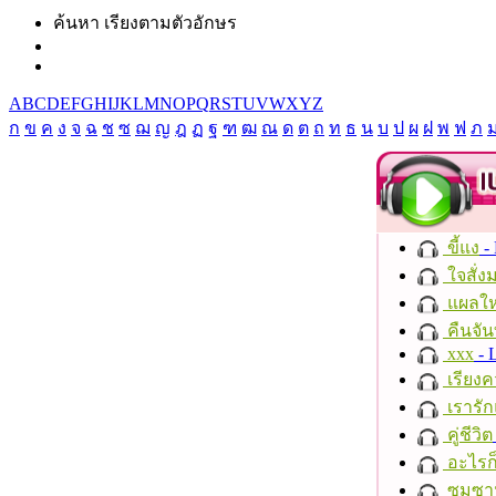
ค้นหา เรียงตามตัวอักษร
A
B
C
D
E
F
G
H
I
J
K
L
M
N
O
P
Q
R
S
T
U
V
W
X
Y
Z
ก
ข
ค
ง
จ
ฉ
ช
ซ
ฌ
ญ
ฎ
ฏ
ฐ
ฑ
ฒ
ณ
ด
ต
ถ
ท
ธ
น
บ
ป
ผ
ฝ
พ
ฟ
ภ
ขี้แง
-
ใจสั่ง
แผลให
คืนจัน
xxx
- 
เรียงค
เรารัก
คู่ชีวิต
อะไรก
ซมซา