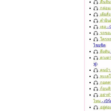
คืนจัน
กล่อม
เต้ยสั่
คำยินด
เธอ
- 
รถของ
ใครห
ไชยชิต
ดึงดัน
ดวงดา
ฟู)
คนบ้า
ทะเลใ
กอดค
ก้อนหิ
อย่าทำ
ไหม
- เบิ
อยู่ต่