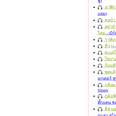
ฟู)
นาฬิก
แลม)
คนบ้า
อย่าทำ
ไหม
- เบิ
วาฬเกย
ที่ว่าง
ทะเลใ
ใจบาง
ก้อนหิ
พูดแล้
อกเตอร์ ฟู
กลับม
Singer
ภูมิแพ
ตั๊กแตน 
ลีฟ แอน
กมลา สุโ