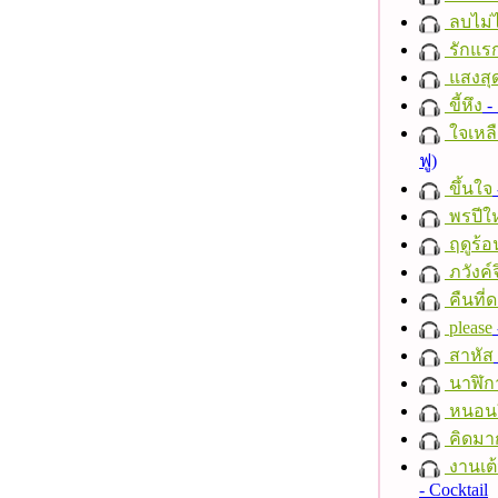
ลบไม่ไ
รักแร
แสงสุ
ขี้หึง
- 
ใจเหลื
ฟู)
ขึ้นใจ
พรปีให
ฤดูร้อ
ภวังค์
คืนที่
please
สาหัส
นาฬิก
หนอนผี
คิดมา
งานเต้
- Cocktail