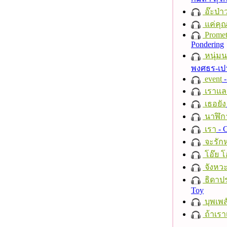
อ๊ะป่า
แค่คุ
Promet
Pondering
หนุ่ม
พงศธร-เป
event
-
เราแล
เธอยัง
นาฬิก
เรา
- C
จะรักห
โอ๊ย โ
จังหวะ
ธิดาปร
Toy
บุพเพส
ถ้าเรา