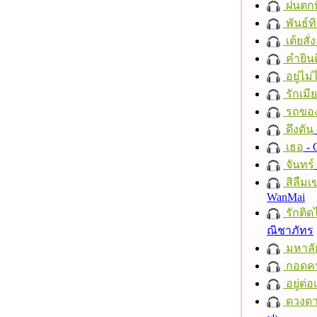
ฝนตกที
พันธ์ทิ
เต้ยสั่
คำยินด
อยู่ไม
รักเมี
รถของ
ดึงดัน
เธอ
- 
จันทร์
สิลืมเ
WanMai
รักติด
ณิชาภัทร
มหาลั
กอดค
อยู่ต่
ดวงดา