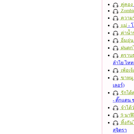
คู่คอง
Zombi
ความร
แม่
- 
ค่าน้
อิ่มอุ่น
ฝนตก
ตราบธุ
ลำไย ไห
เพ้อเจ้
ขาหมู
เลอร์)
รักได้
- ตั๊กแตน
จำได้ว
9 นาฬ
ทิ้งกั
สุจิตรา