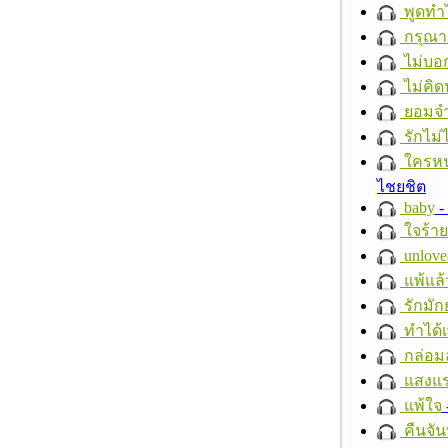
พูดทำ
กรุณาฟ
ไม่บอ
ไม่คิ
ยอมจำ
รักไม่
ใครห
ไชยชิต
baby
- 
ใจร้าย
unlove
แพ้แล
รักมัก
ทำได้เ
กล่อม
แสงแ
แพ้ใจ
คืนจัน