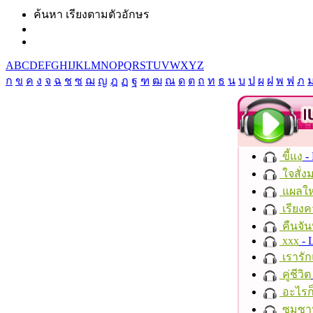
ค้นหา เรียงตามตัวอักษร
A
B
C
D
E
F
G
H
I
J
K
L
M
N
O
P
Q
R
S
T
U
V
W
X
Y
Z
ก
ข
ค
ง
จ
ฉ
ช
ซ
ฌ
ญ
ฎ
ฏ
ฐ
ฑ
ฒ
ณ
ด
ต
ถ
ท
ธ
น
บ
ป
ผ
ฝ
พ
ฟ
ภ
ขี้แง
-
ใจสั่ง
แผลให
เรียงค
คืนจัน
xxx
- 
เรารัก
คู่ชีวิต
อะไรก
ซมซา