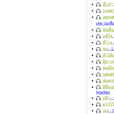
อ๊ะป่า
กอดค
เพลงพ
เลต วอเทีย
มันคื
แพ้ใจ
ที่ว่าง
ขอ
- L
ทำได้เ
ผู้สาว
คนมีเส
บุพเพส
ฝนตกที
สิลืมเ
WanMai
ปลิว
-
ฝากไว
เธอ
- 