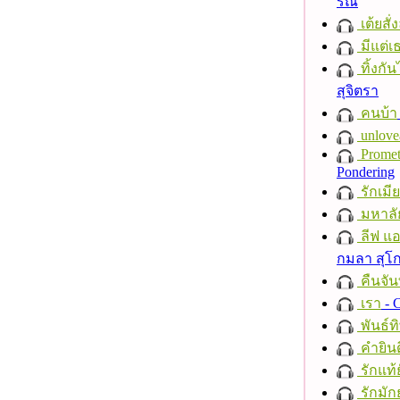
รณ์
เต้ยสั่
มีแต่เ
ทิ้งกั
สุจิตรา
คนบ้า
unlove
Promet
Pondering
รักเมี
มหาลั
ลีฟ แอน
กมลา สุโ
คืนจัน
เรา
- C
พันธ์ทิ
คำยินด
รักแท้
รักมัก