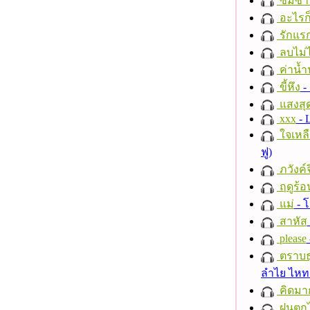
ซมซา
อะไรก
รักแร
ลบไม่ไ
ค่าน้
ขี้หึง
- 
แสงสุ
xxx
- 
ใจเหลื
ฟู)
ภวังค์
ฤดูร้อ
แม่
- 
สาหัส
please
ตราบธุ
ลำไย ไห
คิดมา
ฝนตก