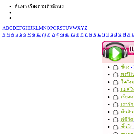
ค้นหา เรียงตามตัวอักษร
A
B
C
D
E
F
G
H
I
J
K
L
M
N
O
P
Q
R
S
T
U
V
W
X
Y
Z
ก
ข
ค
ง
จ
ฉ
ช
ซ
ฌ
ญ
ฎ
ฏ
ฐ
ฑ
ฒ
ณ
ด
ต
ถ
ท
ธ
น
บ
ป
ผ
ฝ
พ
ฟ
ภ
ขี้แง
-
พรปีให
ใจสั่ง
แผลให
เรียงค
เรารัก
คืนจัน
คู่ชีวิต
ขึ้นใจ