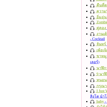
คืนที่
ความร
อิ่มอุ่น
Zombi
คู่คอง
งานเต้
- Cocktail
จันทร์
เพ้อเจ้
ขาหมู
เลอร์)
นาฬิก
9 นาฬ
หนอนผี
กรุณาฟ
I Just
สิงโต นำ
baby
- 
จำได้ว