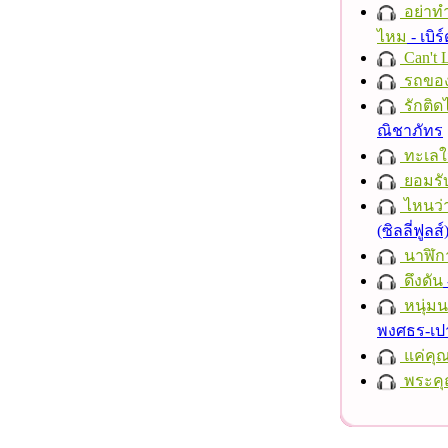
อย่าทำ
ไหม
- เบิ
Can't 
รถของ
รักติด
ณิชาภัทร
ทะเลใ
ยอมรั
ไหนว่
(ซิลลี่ฟูลส์
นาฬิก
ดึงดัน
หนุ่ม
พงศธร-เป
แค่คุ
พระคุ