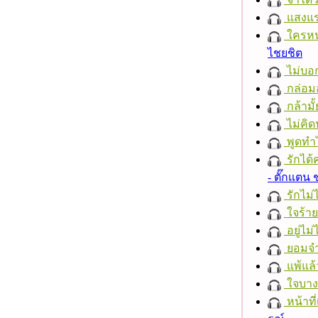
แสงแ
ใครห
ไชยชิต
ไม่บอ
กล่อม
กล้ามั้
ไม่คิ
พูดทำ
รักได้
- ตั๊กแตน
รักไม่
ใจร้าย
อยู่ไม
ยอมจำ
แพ้แล
ใจบาง
หน้าที่