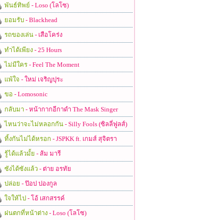
พันธ์ทิพย์
- Loso (โลโซ)
ยอมรับ
- Blackhead
รถของเล่น
- เสือโคร่ง
ทำได้เพียง
- 25 Hours
ไม่มีใคร
- Feel The Moment
แพ้ใจ
- ใหม่ เจริญปุระ
ขอ
- Lomosonic
กลับมา
- หน้ากากอีกาดำ The Mask Singer
ไหนว่าจะไม่หลอกกัน
- Silly Fools (ซิลลี่ฟูลส์)
ทิ้งกันไม่ได้หรอก
- JSPKK ft. เกมส์ สุจิตรา
รู้ได้แล้วมั้ย
- ส้ม มารี
ซังได้ซังแล้ว
- ต่าย อรทัย
ปล่อย
- ป๊อป ปองกูล
ใจให้ไป
- โอ้ เสกสรรค์
ฝนตกที่หน้าต่าง
- Loso (โลโซ)