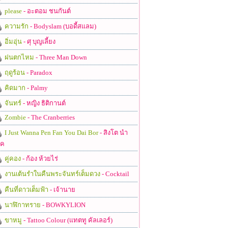
please
- อะตอม ชนกันต์
ความรัก
- Bodyslam (บอดี้สแลม)
อิ่มอุ่น
- ศุ บุญเลี้ยง
ฝนตกไหม
- Three Man Down
ฤดูร้อน
- Paradox
คิดมาก
- Palmy
จันทร์
- หญิง ธิติกานต์
Zombie
- The Cranberries
I Just Wanna Pen Fan You Dai Bor
- สิงโต นำ
ชค
คู่คอง
- ก้อง ห้วยไร่
งานเต้นรำในคืนพระจันทร์เต็มดวง
- Cocktail
คืนที่ดาวเต็มฟ้า
- เจ้านาย
นาฬิกาทราย
- BOWKYLION
ขาหมู
- Tattoo Colour (แทตทู คัลเลอร์)