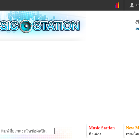
ส
ด่วน
ข่าวสั้น
ข่าวดารา
ร
หนังใหม่
ฟังเพลง
หมากรุกไทย
แชทหมากฮอส
จหวย
ผู้หญิง
แต่งงาน
ง
ทำนายฝัน
สุขภาพ
ย
ผลบอล
บ้านและการตกแต
ิมแวะพัก
กลอน
iCare
onary
เช็คความเร็วเน็ต
iPhone
er
อินสตาแกรมดารา
MSN
Music Station
New M
ฟังเพลง
เพลงใหม