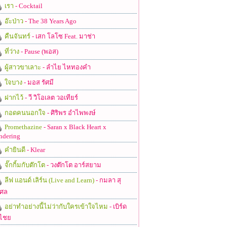
เรา
- Cocktail
อ๊ะป่าว
- The 38 Years Ago
คืนจันทร์
- เสก โลโซ Feat. มาช่า
ที่ว่าง
- Pause (พอส)
ผู้สาวขาเลาะ
- ลำไย ไหทองคำ
ใจบาง
- มอส รัศมี
ฝากไว้
- วี วิโอเลต วอเทียร์
กอดคนนอกใจ
- ศิริพร อำไพพงษ์
Promethazine
- Saran x Black Heart x
ndering
คำยินดี
- Klear
จั๊กกิ้มกับต๊กโต
- วงต๊กโต อาร์สยาม
ลีฟ แอนด์ เลิร์น (Live and Learn)
- กมลา สุ
ศล
อย่าทำอย่างนี้ไม่ว่ากับใครเข้าใจไหม
- เบิร์ด
ไชย