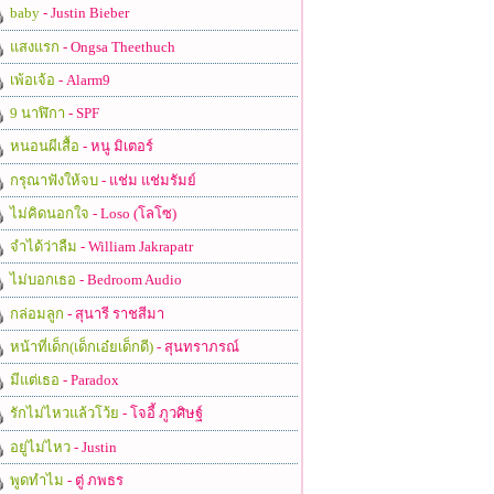
baby
- Justin Bieber
แสงแรก
- Ongsa Theethuch
เพ้อเจ้อ
- Alarm9
9 นาฬิกา
- SPF
หนอนผีเสื้อ
- หนู มิเตอร์
กรุณาฟังให้จบ
- แช่ม แช่มรัมย์
ไม่คิดนอกใจ
- Loso (โลโซ)
จำได้ว่าลืม
- William Jakrapatr
ไม่บอกเธอ
- Bedroom Audio
กล่อมลูก
- สุนารี ราชสีมา
หน้าที่เด็ก(เด็กเอ๋ยเด็กดี)
- สุนทราภรณ์
มีแต่เธอ
- Paradox
รักไม่ไหวแล้วโว้ย
- โจอี้ ภูวศิษฐ์
อยู่ไม่ไหว
- Justin
พูดทำไม
- ตู่ ภพธร