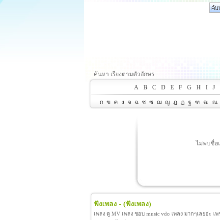
ค้นหา เรียงตามตัวอักษร
A
B
C
D
E
F
G
H
I
J
ก
ข
ค
ง
จ
ฉ
ช
ซ
ฌ
ญ
ฎ
ฏ
ฐ
ฑ
ฒ
ณ
ไม่พบชื่
ฟังเพลง -
(ฟังเพลง)
เพลง ดู MV เพลง ชอบ music vdo เพลง มากๆเลยอ่ะ เพราะ