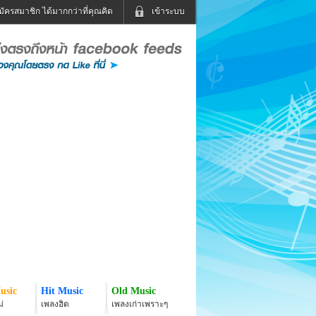
มัครสมาชิก ได้มากกว่าที่คุณคิด
เข้าระบบ
เข้าระบบด้วย User Kapook
ดูทีวี
ฟังวิทยุออนไลน์
Email
Glitter
Password
แม่และเด็ก
สัตว์เลี้ยง
่ง
ท่องเที่ยว
การศึกษา
เข้าระบบด้วย Facebook
Facebook
usic
Hit Music
Old Music
่
เพลงฮิต
เพลงเก่าเพราะๆ