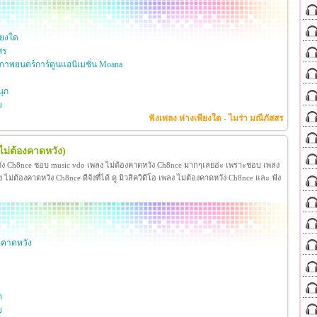
ียงใด
สร
าพยนตร์การ์ตูนแอนิเมชั่น Moana
ุก
ย
ฟังเพลง ห่างเพียงใด - ไมร่า มณีภัสสร
ไม่ต้องคาดหวัง)
วัง Ch8nce ชอบ music vdo เพลง ไม่ต้องคาดหวัง Ch8nce มากๆเลยอ่ะ เพราะชอบ เพลง
่ต้องคาดหวัง Ch8nce ดีจังที่ได้ ดู มิวสิควิดีโอ เพลง ไม่ต้องคาดหวัง Ch8nce และ ฟัง
งคาดหวัง
ก
ย