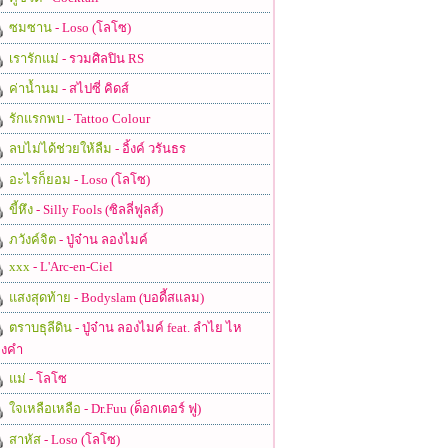
ซมซาน
- Loso (โลโซ)
เรารักแม่
- รวมศิลปิน RS
ค่าน้ำนม
- สไปซี่ คิดส์
รักแรกพบ
- Tattoo Colour
ลบไม่ได้ช่วยให้ลืม
- อิ้งค์ วรันธร
อะไรก็ยอม
- Loso (โลโซ)
ขี้หึง
- Silly Fools (ซิลลี่ฟูลส์)
ภวังค์จิต
- ปู่จ๋าน ลองไมค์
xxx
- L'Arc-en-Ciel
แสงสุดท้าย
- Bodyslam (บอดี้สแลม)
ตราบธุลีดิน
- ปู่จ๋าน ลองไมค์ feat. ลำไย ไห
งคำ
แม่
- โลโซ
ใจเหลือเหลือ
- Dr.Fuu (ด็อกเตอร์ ฟู)
สาหัส
- Loso (โลโซ)