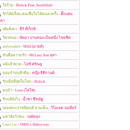
ใจร้าย
- Illslick Feat. SouthSide
รักได้ครั้งละคนเชื่อใจได้คนละครั้ง
- ตั๊กแตน
ดา
เต้ยสั่งลา
- ธีร์ ทีเร็กซ์
ใครหนอ
- ปัทมา ปานทอง-เป็นหนึ่ง ไชยชิต
unloveable
- Mild (มายด์)
มันคือความรัก
- Mr.Lazy feat.ลุลา
แพ้แล้วพาล
- ไอซ์ ศรัณยู
ยอมจำนนฟ้าดิน
- หญิง ธิติกานต์
รักเมียที่สุดในโลก
- Illslick
คนบ้า
- Loso (โลโซ)
รักแท้ยังไง
- น้ำชา ชีรณัฐ
เพลงพระราชนิพนธ์ ยามเย็น
- วิโอเลต วอเทียร์
มหาลัยวัวชน
- วงพัทลุง
Can't Lie
- 1Mill x Daboyway