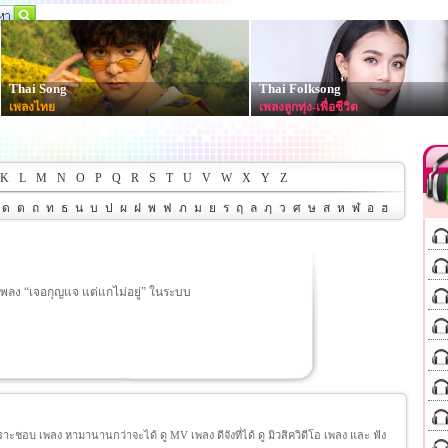
Thai Song
Thai Folksong
เพลงไทย
เพลงลูกทุ่ง-เพื่อชีวิต
K
L
M
N
O
P
Q
R
S
T
U
V
W
X
Y
Z
ด
ต
ถ
ท
ธ
น
บ
ป
ผ
ฝ
พ
ฟ
ภ
ม
ย
ร
ฤ
ล
ฦ
ว
ศ
ษ
ส
ห
ฬ
อ
ฮ
อเพลง “เจอกุญแจ แต่แกไม่อยู่” ในระบบ
ชอบ เพลง หามานานกว่าจะได้ ดู MV เพลง ดีจังที่ได้ ดู มิวสิควิดีโอ เพลง และ ฟัง