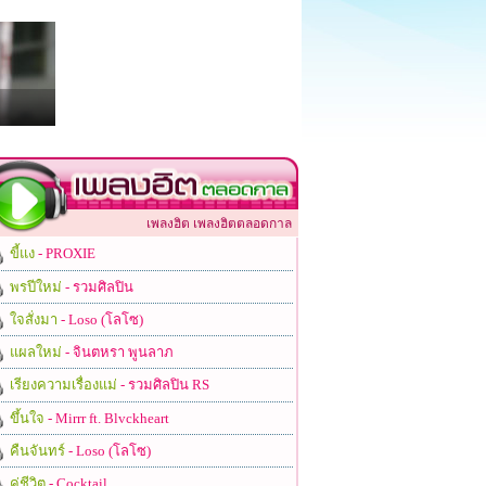
เพลงฮิต เพลงฮิตตลอดกาล
ขี้แง
- PROXIE
พรปีใหม่
- รวมศิลปิน
ใจสั่งมา
- Loso (โลโซ)
แผลใหม่
- จินตหรา พูนลาภ
เรียงความเรื่องแม่
- รวมศิลปิน RS
ขึ้นใจ
- Mirrr ft. Blvckheart
คืนจันทร์
- Loso (โลโซ)
คู่ชีวิต
- Cocktail