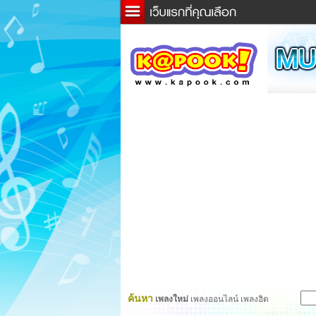
ข่าว
ละค
เกม
ตรว
ดูดว
ผู้ชา
แวะช
dicti
Twitt
ค้นหา
เพลงใหม่
เพลงออนไลน์ เพลงฮิต