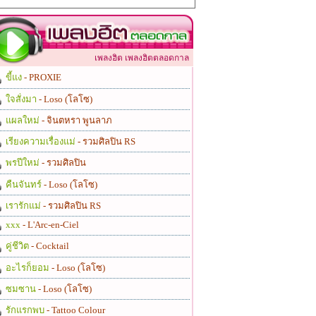
เพลงฮิต เพลงฮิตตลอดกาล
ขี้แง
- PROXIE
ใจสั่งมา
- Loso (โลโซ)
แผลใหม่
- จินตหรา พูนลาภ
เรียงความเรื่องแม่
- รวมศิลปิน RS
พรปีใหม่
- รวมศิลปิน
คืนจันทร์
- Loso (โลโซ)
เรารักแม่
- รวมศิลปิน RS
xxx
- L'Arc-en-Ciel
คู่ชีวิต
- Cocktail
อะไรก็ยอม
- Loso (โลโซ)
ซมซาน
- Loso (โลโซ)
รักแรกพบ
- Tattoo Colour