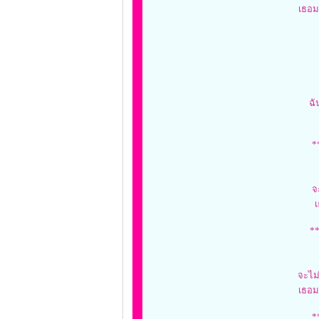
เธอม
ฉั
*
จ
เ
**
จะไม
เธอม
*