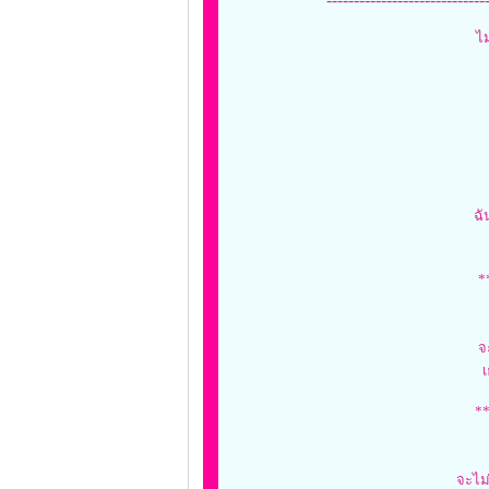
ไ
ฉั
*
จ
เ
**
จะไม