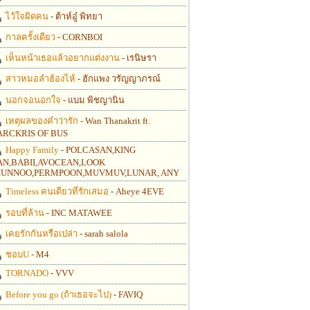
ไว้ใจผิดคน
- ต้าห์อู๋ พิทยา
กาลครั้งเดียว
- CORNBOI
เห็นหน้าเธอแล้วอยากแต่งงาน
- เรนิษรา
สาวหมอลำฮ้องไห้
- ฮักแพง วรัญญาภรณ์
นอกจอนอกใจ
- แบม พิชญานิน
เหตุผลของคำว่ารัก
- Wan Thanakrit ft.
RCKRIS OF BUS
Happy Family
- POLCASAN,KING
N,BABII,AVOCEAN,LOOK
UNNOO,PERMPOON,MUVMUV,LUNAR, ANY
Timeless คนเดียวที่รักเสมอ
- Aheye 4EVE
รอบที่ล้าน
- INC MATAWEE
เคยรักกันหรือเปล่า
- sarah salola
ชอบU
- M4
TORNADO
- VVV
Before you go (ถ้าเธอจะไป)
- FAVIQ