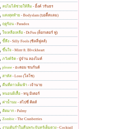
ลบไม่ได้ช่วยให้ลืม
- อิ้งค์ วรันธร
แสงสุดท้าย
- Bodyslam (บอดี้สแลม)
ฤดูร้อน
- Paradox
ใจเหลือเหลือ
- Dr.Fuu (ด็อกเตอร์ ฟู)
ขี้หึง
- Silly Fools (ซิลลี่ฟูลส์)
ขึ้นใจ
- Mirrr ft. Blvckheart
ภวังค์จิต
- ปู่จ๋าน ลองไมค์
please
- อะตอม ชนกันต์
สาหัส
- Loso (โลโซ)
คืนที่ดาวเต็มฟ้า
- เจ้านาย
หนอนผีเสื้อ
- หนู มิเตอร์
ค่าน้ำนม
- สไปซี่ คิดส์
คิดมาก
- Palmy
Zombie
- The Cranberries
งานเต้นรำในคืนพระจันทร์เต็มดวง
- Cocktail