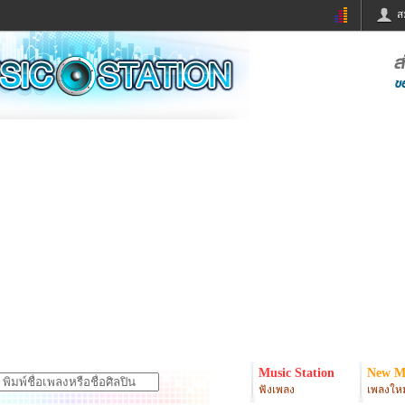
ส
ด่วน
ข่าวสั้น
ข่าวดารา
ร
หนังใหม่
ฟังเพลง
หมากรุกไทย
แชทหมากฮอส
จหวย
ผู้หญิง
แต่งงาน
ง
ทำนายฝัน
สุขภาพ
ย
ผลบอล
บ้านและการตกแต
ิมแวะพัก
กลอน
iCare
onary
เช็คความเร็วเน็ต
iPhone
er
อินสตาแกรมดารา
MSN
Music Station
New M
ฟังเพลง
เพลงใหม