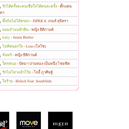
รักได้ครั้งละคนเชื่อใจได้คนละครั้ง
- ตั๊กแตน
ดา
ทิ้งกันไม่ได้หรอก
- JSPKK ft. เกมส์ สุจิตรา
ยอมจำนนฟ้าดิน
- หญิง ธิติกานต์
baby
- Justin Bieber
ไม่คิดนอกใจ
- Loso (โลโซ)
จันทร์
- หญิง ธิติกานต์
ใครหนอ
- ปัทมา ปานทอง-เป็นหนึ่ง ไชยชิต
รักไม่ไหวแล้วโว้ย
- โจอี้ ภูวศิษฐ์
ใจร้าย
- Illslick Feat. SouthSide