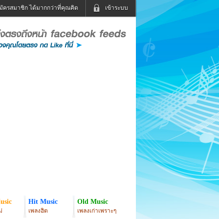
มัครสมาชิก ได้มากกว่าที่คุณคิด
เข้าระบบ
เข้าระบบด้วย User Kapook
ดูทีวี
ฟังวิทยุออนไลน์
Email
Glitter
Password
แม่และเด็ก
สัตว์เลี้ยง
่ง
ท่องเที่ยว
การศึกษา
เข้าระบบด้วย Facebook
Facebook
usic
Hit Music
Old Music
่
เพลงฮิต
เพลงเก่าเพราะๆ