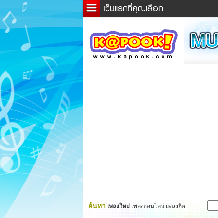
ข่าว
ละค
เกม
ตรว
ดูดว
ผู้ชา
แวะช
dicti
Twitt
ค้นหา
เพลงใหม่
เพลงออนไลน์ เพลงฮิต