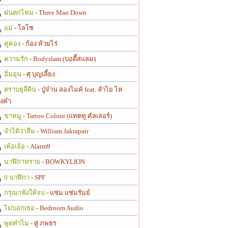
ฝนตกไหม
- Three Man Down
แม่
- โลโซ
คู่คอง
- ก้อง ห้วยไร่
ความรัก
- Bodyslam (บอดี้สแลม)
อิ่มอุ่น
- ศุ บุญเลี้ยง
ตราบธุลีดิน
- ปู่จ๋าน ลองไมค์ feat. ลำไย ไห
งคำ
ขาหมู
- Tattoo Colour (แทตทู คัลเลอร์)
จำได้ว่าลืม
- William Jakrapatr
เพ้อเจ้อ
- Alarm9
นาฬิกาทราย
- BOWKYLION
9 นาฬิกา
- SPF
กรุณาฟังให้จบ
- แช่ม แช่มรัมย์
ไม่บอกเธอ
- Bedroom Audio
พูดทำไม
- ตู่ ภพธร