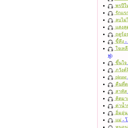
พรปีให
รักแร
ลบไม่ไ
แสงสุ
ฤดูร้อ
ขี้หึง
- 
ใจเหลื
ฟู)
ขึ้นใจ
ภวังค์
please
คืนที่
สาหัส
คิดมา
ค่าน้
อิ่มอุ่น
แม่
- 
หนอนผี