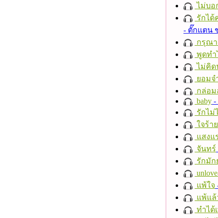
ไม่บอ
รักได้
- ตั๊กแตน
กรุณาฟ
พูดทำ
ไม่คิ
ยอมจำ
กล่อม
baby
- 
รักไม่
ใจร้าย
แสงแ
จันทร์
รักมัก
unlove
แพ้ใจ
แพ้แล
ทำได้เ