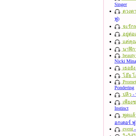
Singer
ดวงดา
ฟู)
จะรักห
อยู่ต่
แค่คุ
นาฬิก
beauty 
Nicki Mina
เธอยัง
โอ๊ย โ
Promet
Pondering
ปลิว
-
เพียงชา
Instinct
พูดแล้
อกเตอร์ ฟู
event
-