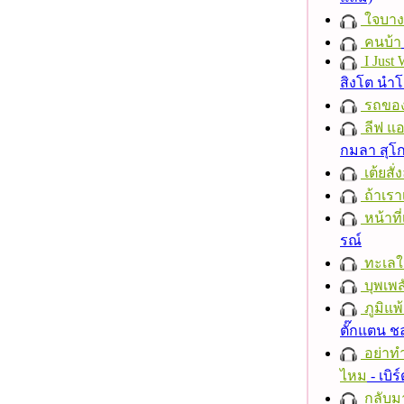
ใจบาง
คนบ้า
I Just
สิงโต นำ
รถของ
ลีฟ แอน
กมลา สุโ
เต้ยสั่
ถ้าเรา
หน้าที่
รณ์
ทะเลใ
บุพเพส
ภูมิแพ
ตั๊กแตน 
อย่าทำ
ไหม
- เบิ
กลับม