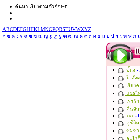
ค้นหา เรียงตามตัวอักษร
A
B
C
D
E
F
G
H
I
J
K
L
M
N
O
P
Q
R
S
T
U
V
W
X
Y
Z
ก
ข
ค
ง
จ
ฉ
ช
ซ
ฌ
ญ
ฎ
ฏ
ฐ
ฑ
ฒ
ณ
ด
ต
ถ
ท
ธ
น
บ
ป
ผ
ฝ
พ
ฟ
ภ
ขี้แง
-
ใจสั่ง
เรียงค
แผลให
เรารัก
คืนจัน
xxx
- 
คู่ชีวิต
ซมซา
อะไรก