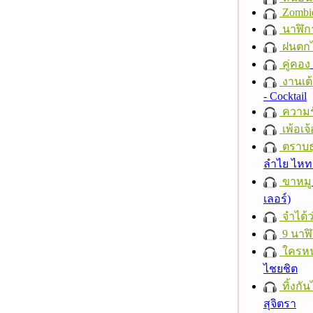
Zombi
นาฬิก
ฝนตก
คู่คอง
งานเต้
- Cocktail
ความร
เพ้อเจ้
ตราบธุ
ลำไย ไห
ขาหมู
เลอร์)
จำได้ว
9 นาฬ
ใครห
ไชยชิต
ทิ้งกั
สุจิตรา