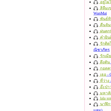
อยู่ไม
สิลืมเ
WanMai
พันธ์ทิ
คืนจัน
ฝนตกที
คำยินด
รักติด
ณิชาภัทร
รักเมี
ดึงดัน
กอดค
เธอ
- 
ที่ว่าง
อ๊ะป่า
มหาลั
lala so
นาฬิก
แลม)