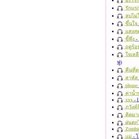
อะไรก
รักแร
ลบไม่ไ
ขึ้นใจ
แสงสุ
ขี้หึง
- 
ฤดูร้อ
ใจเหลื
ฟู)
คืนที่
สาหัส
please
ค่าน้
xxx
- 
ภวังค์
คิดมา
ฝนตก
Zombi
แม่
- 