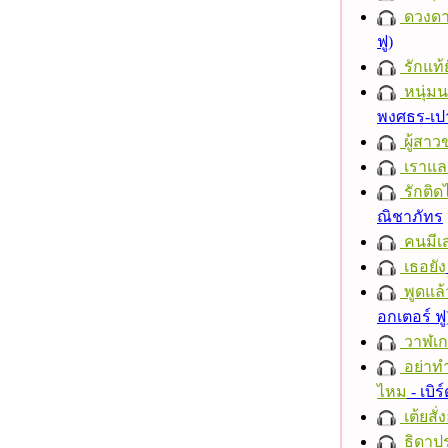
ดวงดา
ฟู)
รักแท้
หนุ่ม
พงศธร-เป
ผู้สาว
เราแล
รักติด
ณิชาภัทร
คนมีเส
เธอยัง
พูดแล้
อกเตอร์ ฟู
วาฬเกย
อย่าทำ
ไหม
- เบิ
เต้ยสั่
ธิดาปร