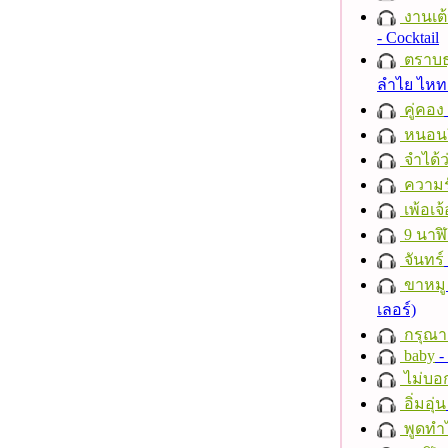
งานเต้
- Cocktail
ตราบธุ
ลำไย ไห
คู่คอง
หนอนผี
จำได้ว
ความร
เพ้อเจ้
9 นาฬ
จันทร์
ขาหมู
เลอร์)
กรุณาฟ
baby
- 
ไม่บอ
อิ่มอุ่น
พูดทำ