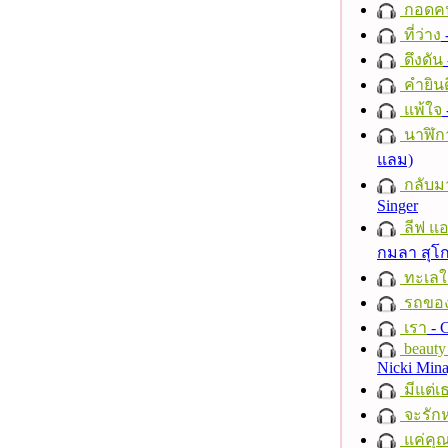
กอดค
ที่ว่าง
ดึงดัน
คำยินด
แพ้ใจ
นาฬิก
แลม)
กลับม
Singer
ลีฟ แอน
กมลา สุโ
ทะเลใ
รถของ
เรา
- C
beauty 
Nicki Mina
มีแต่เ
จะรักห
แค่คุ