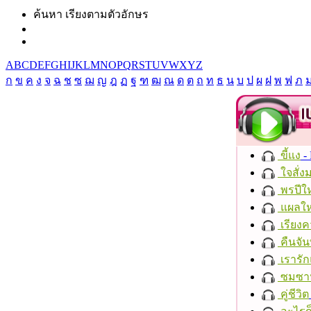
ค้นหา เรียงตามตัวอักษร
A
B
C
D
E
F
G
H
I
J
K
L
M
N
O
P
Q
R
S
T
U
V
W
X
Y
Z
ก
ข
ค
ง
จ
ฉ
ช
ซ
ฌ
ญ
ฎ
ฏ
ฐ
ฑ
ฒ
ณ
ด
ต
ถ
ท
ธ
น
บ
ป
ผ
ฝ
พ
ฟ
ภ
ขี้แง
-
ใจสั่ง
พรปีให
แผลให
เรียงค
คืนจัน
เรารัก
ซมซา
คู่ชีวิต