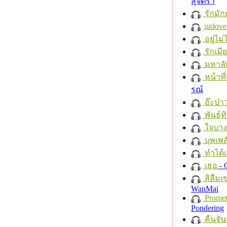
สุจิตรา
รักมัก
unlove
อยู่ไม
รักเมี
มหาลั
หน้าที่
รณ์
อ๊ะป่า
พันธ์ทิ
ใจบาง
บุพเพส
ทำได้เ
เธอ
- 
สิลืมเ
WanMai
Promet
Pondering
คืนจัน