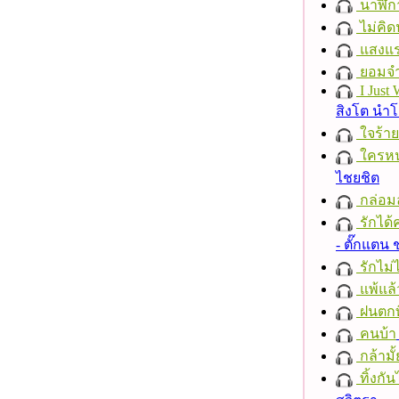
นาฬิก
ไม่คิ
แสงแ
ยอมจำ
I Just
สิงโต นำ
ใจร้าย
ใครห
ไชยชิต
กล่อม
รักได้
- ตั๊กแตน
รักไม่
แพ้แล
ฝนตกที
คนบ้า
กล้ามั้
ทิ้งกั