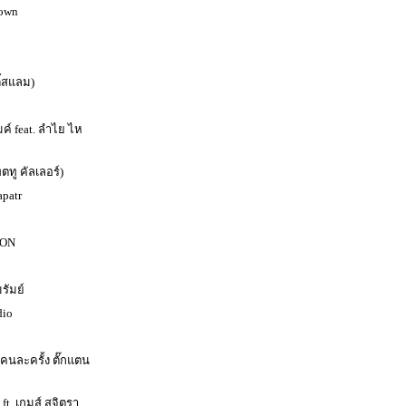
own
ี้สแลม)
มค์ feat. ลำไย ไห
ตทู คัลเลอร์)
apatr
ION
รัมย์
dio
้คนละครั้ง ตั๊กแตน
t. เกมส์ สุจิตรา