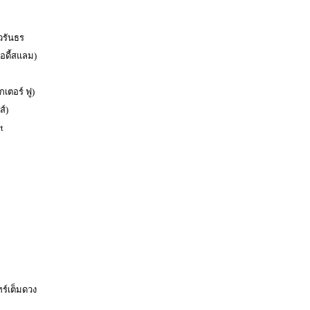
 วรันธร
อดี้สแลม)
กเตอร์ ฟู)
ส์)
t
ร์เต็มดวง