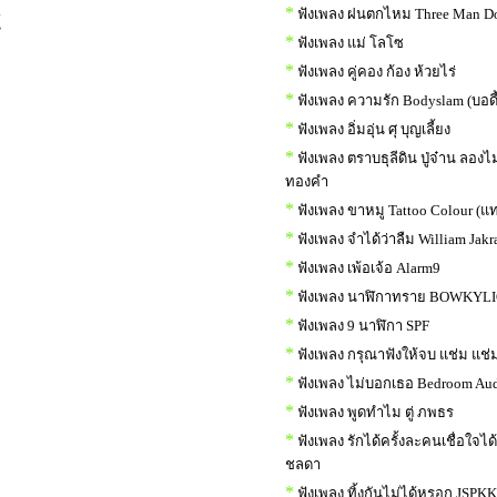
*
ฟังเพลง ฝนตกไหม Three Man D
้
*
ฟังเพลง แม่ โลโซ
*
ฟังเพลง คู่คอง ก้อง ห้วยไร่
*
ฟังเพลง ความรัก Bodyslam (บอด
*
ฟังเพลง อิ่มอุ่น ศุ บุญเลี้ยง
*
ฟังเพลง ตราบธุลีดิน ปู่จ๋าน ลองไ
ทองคำ
*
ฟังเพลง ขาหมู Tattoo Colour (แท
*
ฟังเพลง จำได้ว่าลืม William Jakr
*
ฟังเพลง เพ้อเจ้อ Alarm9
*
ฟังเพลง นาฬิกาทราย BOWKYL
*
ฟังเพลง 9 นาฬิกา SPF
*
ฟังเพลง กรุณาฟังให้จบ แช่ม แช่ม
*
ฟังเพลง ไม่บอกเธอ Bedroom Au
*
ฟังเพลง พูดทำไม ตู่ ภพธร
*
ฟังเพลง รักได้ครั้งละคนเชื่อใจได
ชลดา
*
ฟังเพลง ทิ้งกันไม่ได้หรอก JSPKK f