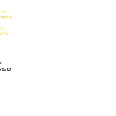
หาทำ
ชนกันต์
usic
อกหัก
าภ
ิลปิน RS