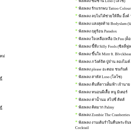
*
ฟังเพลง ซมซาน Loso (โลโซ)
*
ฟังเพลง รักแรกพบ Tattoo Colour
*
ฟังเพลง ลบไม่ได้ช่วยให้ลืม อิ้งค์
*
ฟังเพลง แสงสุดท้าย Bodyslam (บ
*
ฟังเพลง ฤดูร้อน Paradox
*
ฟังเพลง ใจเหลือเหลือ Dr.Fuu (ด็อ
*
ฟังเพลง ขี้หึง Silly Fools (ซิลลี่ฟูล
ม
*
ฟังเพลง ขึ้นใจ Mirrr ft. Blvckhear
หม่
*
ฟังเพลง ภวังค์จิต ปู่จ๋าน ลองไมค์
*
ฟังเพลง please อะตอม ชนกันต์
*
ฟังเพลง สาหัส Loso (โลโซ)
ี้
*
ฟังเพลง คืนที่ดาวเต็มฟ้า เจ้านาย
*
ฟังเพลง หนอนผีเสื้อ หนู มิเตอร์
*
ฟังเพลง ค่าน้ำนม สไปซี่ คิดส์
*
ฟังเพลง คิดมาก Palmy
ี้
*
ฟังเพลง Zombie The Cranberries
*
ฟังเพลง งานเต้นรำในคืนพระจันท
Cocktail