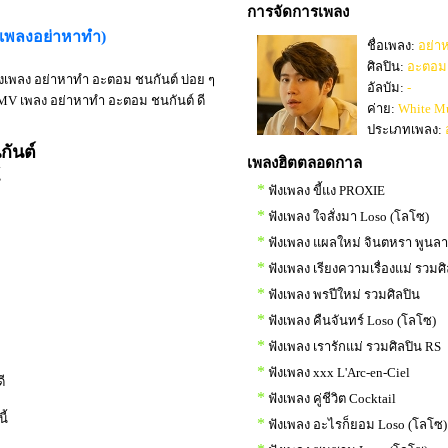
การจัดการเพลง
งเพลงอย่าหาทำ)
ชื่อเพลง:
อย่า
ศิลปิน:
อะตอม 
งเพลง อย่าหาทำ อะตอม ชนกันต์ บ่อย ๆ
อัลบัม:
-
MV เพลง อย่าหาทำ อะตอม ชนกันต์ ดี
ค่าย:
White M
ประเภทเพลง:
กันต์
เพลงฮิตตลอดกาล
้
*
ฟังเพลง ขี้แง PROXIE
*
ฟังเพลง ใจสั่งมา Loso (โลโซ)
*
ฟังเพลง แผลใหม่ จินตหรา พูนล
*
ฟังเพลง เรียงความเรื่องแม่ รวมศ
*
ฟังเพลง พรปีใหม่ รวมศิลปิน
*
ฟังเพลง คืนจันทร์ Loso (โลโซ)
*
ฟังเพลง เรารักแม่ รวมศิลปิน RS
*
ฟังเพลง xxx L'Arc-en-Ciel
ี
*
ฟังเพลง คู่ชีวิต Cocktail
ี้
*
ฟังเพลง อะไรก็ยอม Loso (โลโซ)