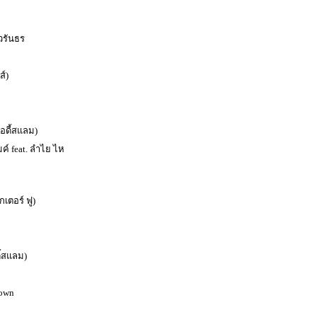
 วรันธร
ส์)
อดี้สแลม)
มค์ feat. ลำไย ไห
กเตอร์ ฟู)
ี้สแลม)
own