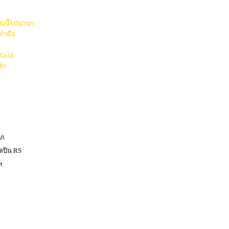
บบนี้ไปนานๆ
 ทำมือ
Gold
รัก
าภ
ิลปิน RS
t