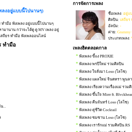
การจัดการเพลง
เพลงอยู่แบบนี้ไปนานๆ)
ชื่อเพลง:
อยู่แ
ศิลปิน:
เสถียร
ร ทำมือ ฟังเพลง อยู่แบบนี้ไปนานๆ
อัลบัม:
-
หามานาน กว่าจะได้ดู ดู MV เพลง อยู่
ค่าย:
Grammy 
ๆ เสถียร ทำมือ ฟังเพลออนไลน์
ประเภทเพลง:
ร ทำมือ
เพลงฮิตตลอดกาล
*
ฟังเพลง ขี้แง PROXIE
*
ฟังเพลง พรปีใหม่ รวมศิลปิน
*
ฟังเพลง ใจสั่งมา Loso (โลโซ)
*
ฟังเพลง แผลใหม่ จินตหรา พูนล
*
ฟังเพลง เรียงความเรื่องแม่ รวมศ
ะ
*
ฟังเพลง ขึ้นใจ Mirrr ft. Blvckhear
*
ฟังเพลง คืนจันทร์ Loso (โลโซ)
น...
*
ฟังเพลง คู่ชีวิต Cocktail
*
น
ฟังเพลง ซมซาน Loso (โลโซ)
*
ฟังเพลง เรารักแม่ รวมศิลปิน RS