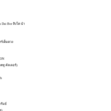
u Dai Bor สิงโต นำ
ร์เต็มดวง
ION
ตทู คัลเลอร์)
ch
รัมย์
ซ)