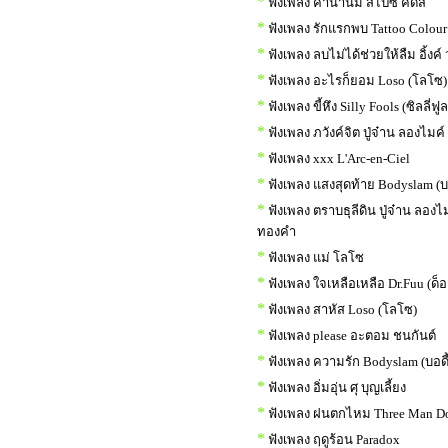
*
ฟังเพลง ค่าน้ำนม สไปซี่ คิดส์
*
ฟังเพลง รักแรกพบ Tattoo Colour
*
ฟังเพลง ลบไม่ได้ช่วยให้ลืม อิ้งค์
*
ฟังเพลง อะไรก็ยอม Loso (โลโซ)
*
ฟังเพลง ขี้หึง Silly Fools (ซิลลี่ฟูล
*
ฟังเพลง ภวังค์จิต ปู่จ๋าน ลองไมค์
*
ฟังเพลง xxx L'Arc-en-Ciel
*
ฟังเพลง แสงสุดท้าย Bodyslam (บ
*
ฟังเพลง ตราบธุลีดิน ปู่จ๋าน ลองไ
ทองคำ
*
ฟังเพลง แม่ โลโซ
*
ฟังเพลง ใจเหลือเหลือ Dr.Fuu (ด็อ
*
ฟังเพลง สาหัส Loso (โลโซ)
*
ฟังเพลง please อะตอม ชนกันต์
*
ฟังเพลง ความรัก Bodyslam (บอด
*
ฟังเพลง อิ่มอุ่น ศุ บุญเลี้ยง
*
ฟังเพลง ฝนตกไหม Three Man D
*
ฟังเพลง ฤดูร้อน Paradox