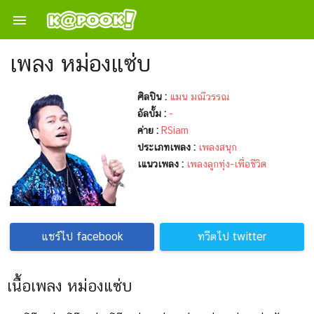

เพลง หม่องแซ่บ
ศิลปิน :
แมน มณีวรรณ
อัลบั้ม :
-
ค่าย :
RSiam
ประเภทเพลง :
เพลงสนุก
เแนวเพลง :
เพลงลูกทุ่ง-เพื่อชีวิต
แชร์ไป facebook
ทวีตไป twitter
เนื้อเพลง หม่องแซ่บ