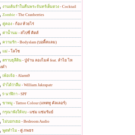
งานเต้นรำในคืนพระจันทร์เต็มดวง
- Cocktail
Zombie
- The Cranberries
คู่คอง
- ก้อง ห้วยไร่
ค่าน้ำนม
- สไปซี่ คิดส์
ความรัก
- Bodyslam (บอดี้สแลม)
แม่
- โลโซ
ตราบธุลีดิน
- ปู่จ๋าน ลองไมค์ feat. ลำไย ไห
งคำ
เพ้อเจ้อ
- Alarm9
จำได้ว่าลืม
- William Jakrapatr
9 นาฬิกา
- SPF
ขาหมู
- Tattoo Colour (แทตทู คัลเลอร์)
กรุณาฟังให้จบ
- แช่ม แช่มรัมย์
ไม่บอกเธอ
- Bedroom Audio
พูดทำไม
- ตู่ ภพธร