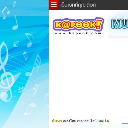
ข่าว
ละค
เกม
ตรว
ดูดว
ผู้ชา
แวะช
dicti
Twitt
ค้นหา
เพลงใหม่
เพลงออนไลน์ เพลงฮิต