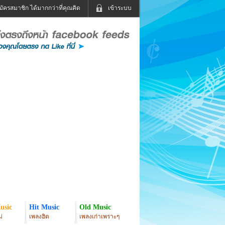
มัครสมาชิก ได้มากกว่าที่คุณคิด
เข้าระบบ
เข้าระบบด้วย User Kapook
ดูทีวี
ฟังวิทยุออนไลน์
Email
Glitter
Password
แม่และเด็ก
สัตว์เลี้ยง
่ง
ท่องเที่ยว
การศึกษา
เข้าระบบด้วย Facebook
Facebook
usic
Hit Music
Old Music
่
เพลงฮิต
เพลงเก่าเพราะๆ