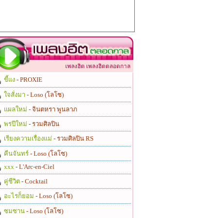
เพลงฮิต เพลงฮิตตลอดกาล
ขี้แง
- PROXIE
ใจสั่งมา
- Loso (โลโซ)
แผลใหม่
- จินตหรา พูนลาภ
พรปีใหม่
- รวมศิลปิน
เรียงความเรื่องแม่
- รวมศิลปิน RS
คืนจันทร์
- Loso (โลโซ)
xxx
- L'Arc-en-Ciel
คู่ชีวิต
- Cocktail
อะไรก็ยอม
- Loso (โลโซ)
ซมซาน
- Loso (โลโซ)