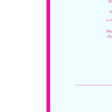
ลู
ชา
***ใ
ให้
เก็
-----------------------------