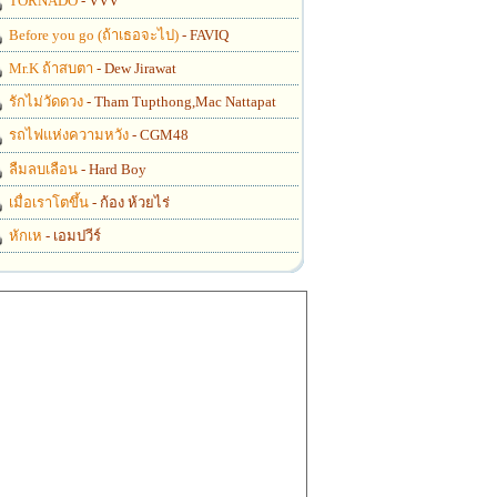
TORNADO
- VVV
Before you go (ถ้าเธอจะไป)
- FAVIQ
Mr.K ถ้าสบตา
- Dew Jirawat
รักไม่วัดดวง
- Tham Tupthong,Mac Nattapat
รถไฟแห่งความหวัง
- CGM48
ลืมลบเลือน
- Hard Boy
เมื่อเราโตขึ้น
- ก้อง ห้วยไร่
หักเห
- เอมปวีร์