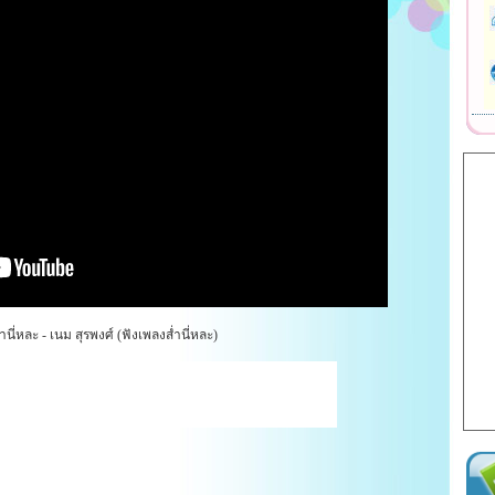
นี่หละ - เนม สุรพงศ์ (ฟังเพลงส่ำนี่หละ)