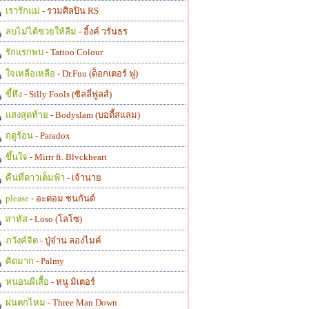
เรารักแม่
- รวมศิลปิน RS
ลบไม่ได้ช่วยให้ลืม
- อิ้งค์ วรันธร
รักแรกพบ
- Tattoo Colour
ใจเหลือเหลือ
- Dr.Fuu (ด็อกเตอร์ ฟู)
ขี้หึง
- Silly Fools (ซิลลี่ฟูลส์)
แสงสุดท้าย
- Bodyslam (บอดี้สแลม)
ฤดูร้อน
- Paradox
ขึ้นใจ
- Mirrr ft. Blvckheart
คืนที่ดาวเต็มฟ้า
- เจ้านาย
please
- อะตอม ชนกันต์
สาหัส
- Loso (โลโซ)
ภวังค์จิต
- ปู่จ๋าน ลองไมค์
คิดมาก
- Palmy
หนอนผีเสื้อ
- หนู มิเตอร์
ฝนตกไหม
- Three Man Down