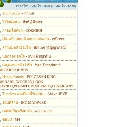
เพลงใหม่ เพลงใหม่มาแรง เพลงใหม่ล่าสุด
Your Candy
- PP Krit
ไว้ใจผิดคน
- ต้าห์อู๋ พิทยา
กาลครั้งเดียว
- CORNBOI
เห็นหน้าเธอแล้วอยากแต่งงาน
- เรนิษรา
สาวหมอลำฮ้องไห้
- ฮักแพง วรัญญาภรณ์
นอกจอนอกใจ
- แบม พิชญานิน
เหตุผลของคำว่ารัก
- Wan Thanakrit ft.
RCKRIS OF BUS
Happy Family
- POLCASAN,KING
N,BABII,AVOCEAN,LOOK
UNNOO,PERMPOON,MUVMUV,LUNAR, ANY
Timeless คนเดียวที่รักเสมอ
- Aheye 4EVE
รอบที่ล้าน
- INC MATAWEE
เคยรักกันหรือเปล่า
- sarah salola
ชอบU
- M4