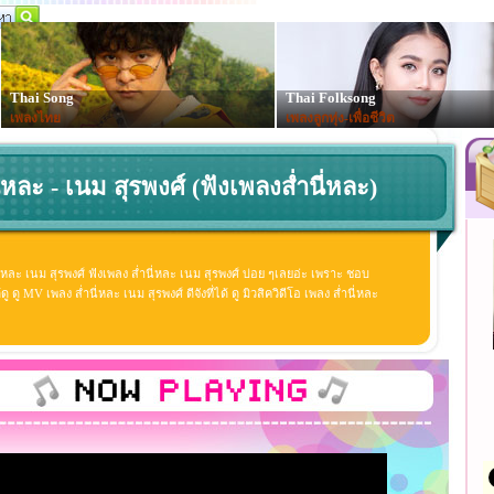
Thai Song
Thai Folksong
เพลงไทย
เพลงลูกทุ่ง-เพื่อชีวิต
ี่หละ - เนม สุรพงศ์ (ฟังเพลงส่ำนี่หละ)
ี่หละ เนม สุรพงศ์ ฟังเพลง ส่ำนี่หละ เนม สุรพงศ์ บ่อย ๆเลยอ่ะ เพราะ ชอบ
ู MV เพลง ส่ำนี่หละ เนม สุรพงศ์ ดีจังที่ได้ ดู มิวสิควิดีโอ เพลง ส่ำนี่หละ