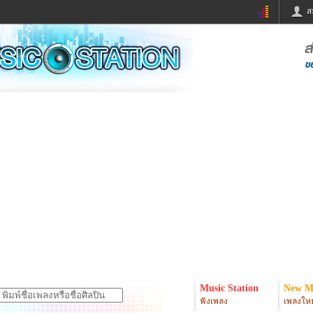
ส
ด่วน
ข่าวสั้น
ข่าวดารา
ร
หนังใหม่
ฟังเพลง
หมากรุกไทย
แชทหมากฮอส
จหวย
ผู้หญิง
แต่งงาน
ง
ทำนายฝัน
สุขภาพ
ย
ผลบอล
บ้านและการตกแต
ิมแวะพัก
กลอน
iCare
onary
เช็คความเร็วเน็ต
iPhone
er
อินสตาแกรมดารา
MSN
Music Station
New M
ฟังเพลง
เพลงใหม