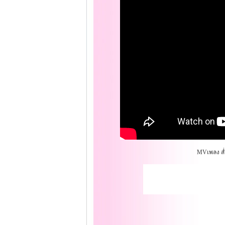
MVเพลง ส่ำ