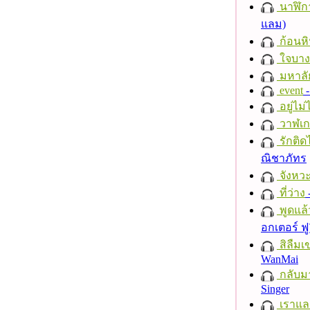
นาฬิก
แลม)
ก้อนหิ
ใจบาง
มหาลั
event
-
อยู่ไม
วาฬเกย
รักติด
ณิชาภัทร
จังหวะ
ที่ว่าง
พูดแล้
อกเตอร์ ฟู
สิลืมเ
WanMai
กลับม
Singer
เราแล