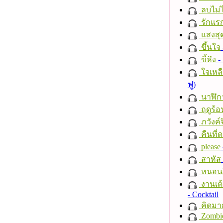
ลบไม่ไ
รักแร
แสงสุ
ขึ้นใจ
ขี้หึง
- 
ใจเหลื
ฟู)
นาฬิก
ฤดูร้อ
ภวังค์
คืนที่
please
สาหัส
หนอนผี
งานเต้
- Cocktail
คิดมา
Zombi