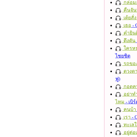
กล่อม
คืนจัน
เต้ยสั่
เธอ
- 
คำยินด
ดึงดัน
ใครห
ไชยชิต
รถของ
ดวงดา
ฟู)
กอดค
อย่าทำ
ไหม
- เบิ
คนบ้า
เรา
- C
ทะเลใ
อยู่ต่