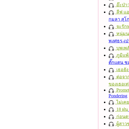
อ๊ะป่า
ลีฟ แอน
กมลา สุโ
จะรักห
หนุ่ม
พงศธร-เป
บุพเพส
ภูมิแพ
ตั๊กแตน 
เธอยัง
ต่อจาก
ของเธอเท่
Promet
Pondering
ไม่เคย
18 ฝน
ก่อนต
ผู้สาว