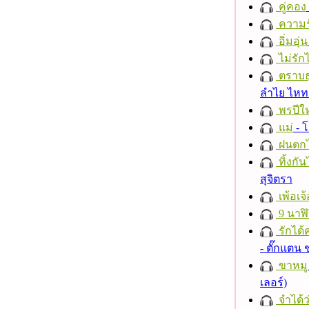
คู่คอง
ความร
อิ่มอุ่น
ไม่รักไ
ตราบธุ
ลำไย ไห
พรปีให
แม่
- 
ฝนตก
ทิ้งกั
สุจิตรา
เพ้อเจ้
9 นาฬ
รักได้
- ตั๊กแตน
ขาหมู
เลอร์)
จำได้ว