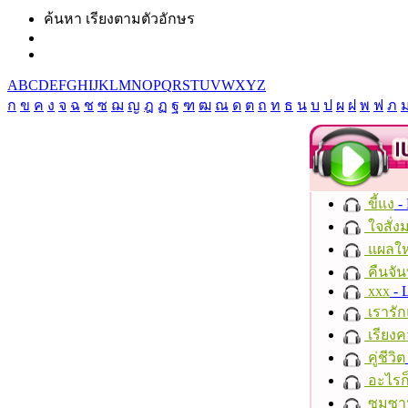
ค้นหา เรียงตามตัวอักษร
A
B
C
D
E
F
G
H
I
J
K
L
M
N
O
P
Q
R
S
T
U
V
W
X
Y
Z
ก
ข
ค
ง
จ
ฉ
ช
ซ
ฌ
ญ
ฎ
ฏ
ฐ
ฑ
ฒ
ณ
ด
ต
ถ
ท
ธ
น
บ
ป
ผ
ฝ
พ
ฟ
ภ
ขี้แง
-
ใจสั่ง
แผลให
คืนจัน
xxx
- 
เรารัก
เรียงค
คู่ชีวิต
อะไรก
ซมซา