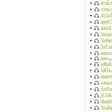
ค่าน้
กรุณาฟ
รักไม่
พูดทำ
ยอมจำ
ไม่บอ
ไม่คิ
ใจร้าย
unlove
baby
- 
แพ้แล
แพ้ใจ
ฝนตกที
แสงแ
รักมัก
ทำได้เ
พันธ์ทิ
รักเมี