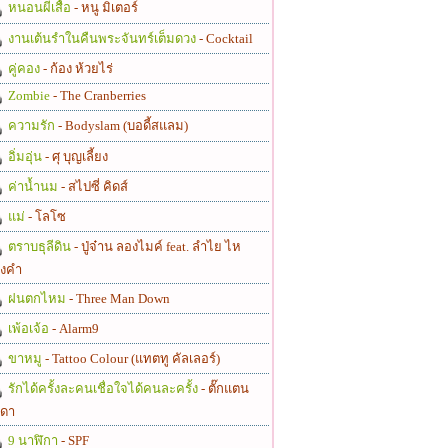
หนอนผีเสื้อ
- หนู มิเตอร์
งานเต้นรำในคืนพระจันทร์เต็มดวง
- Cocktail
คู่คอง
- ก้อง ห้วยไร่
Zombie
- The Cranberries
ความรัก
- Bodyslam (บอดี้สแลม)
อิ่มอุ่น
- ศุ บุญเลี้ยง
ค่าน้ำนม
- สไปซี่ คิดส์
แม่
- โลโซ
ตราบธุลีดิน
- ปู่จ๋าน ลองไมค์ feat. ลำไย ไห
งคำ
ฝนตกไหม
- Three Man Down
เพ้อเจ้อ
- Alarm9
ขาหมู
- Tattoo Colour (แทตทู คัลเลอร์)
รักได้ครั้งละคนเชื่อใจได้คนละครั้ง
- ตั๊กแตน
ดา
9 นาฬิกา
- SPF