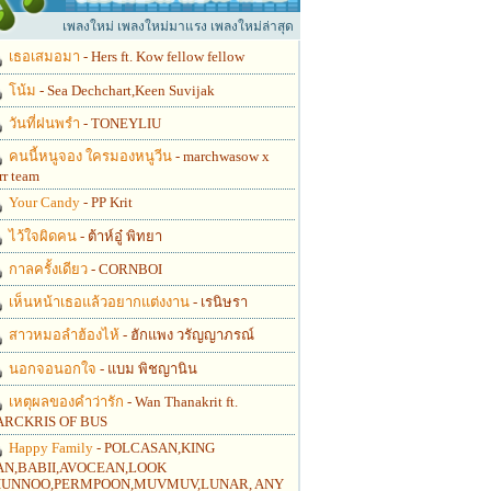
เพลงใหม่ เพลงใหม่มาแรง เพลงใหม่ล่าสุด
เธอเสมอมา
- Hers ft. Kow fellow fellow
โน้ม
- Sea Dechchart,Keen Suvijak
วันที่ฝนพรำ
- TONEYLIU
คนนี้หนูจอง ใครมองหนูวีน
- marchwasow x
rr team
Your Candy
- PP Krit
ไว้ใจผิดคน
- ต้าห์อู๋ พิทยา
กาลครั้งเดียว
- CORNBOI
เห็นหน้าเธอแล้วอยากแต่งงาน
- เรนิษรา
สาวหมอลำฮ้องไห้
- ฮักแพง วรัญญาภรณ์
นอกจอนอกใจ
- แบม พิชญานิน
เหตุผลของคำว่ารัก
- Wan Thanakrit ft.
RCKRIS OF BUS
Happy Family
- POLCASAN,KING
N,BABII,AVOCEAN,LOOK
UNNOO,PERMPOON,MUVMUV,LUNAR, ANY