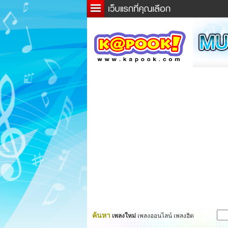
ข่าว
ละค
เกม
ตรว
ดูดว
ผู้ชา
แวะช
dicti
Twitt
ค้นหา
เพลงใหม่
เพลงออนไลน์ เพลงฮิต