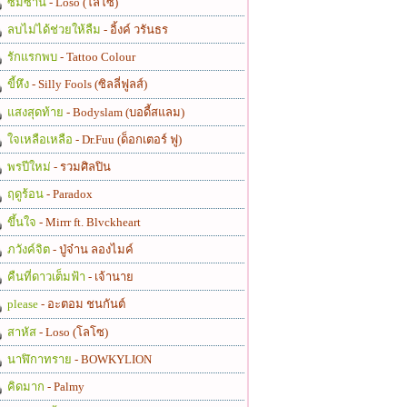
ซมซาน
- Loso (โลโซ)
ลบไม่ได้ช่วยให้ลืม
- อิ้งค์ วรันธร
รักแรกพบ
- Tattoo Colour
ขี้หึง
- Silly Fools (ซิลลี่ฟูลส์)
แสงสุดท้าย
- Bodyslam (บอดี้สแลม)
ใจเหลือเหลือ
- Dr.Fuu (ด็อกเตอร์ ฟู)
พรปีใหม่
- รวมศิลปิน
ฤดูร้อน
- Paradox
ขึ้นใจ
- Mirrr ft. Blvckheart
ภวังค์จิต
- ปู่จ๋าน ลองไมค์
คืนที่ดาวเต็มฟ้า
- เจ้านาย
please
- อะตอม ชนกันต์
สาหัส
- Loso (โลโซ)
นาฬิกาทราย
- BOWKYLION
คิดมาก
- Palmy