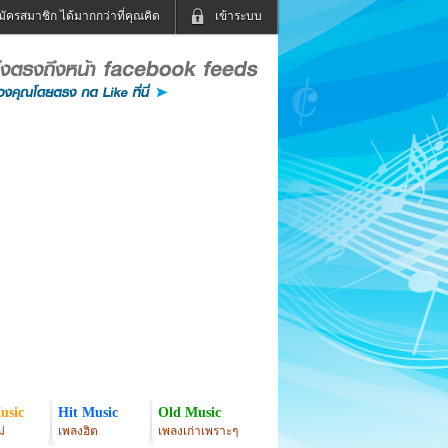
มัครสมาชิก ได้มากกว่าที่คุณคิด
เข้าระบบ
เข้าระบบด้วย User Kapook
ดูทีวี
ฟังวิทยุออนไลน์
Email
Glitter
Password
แม่และเด็ก
สัตว์เลี้ยง
่ง
ท่องเที่ยว
การศึกษา
เข้าระบบด้วย Facebook
Facebook
usic
Hit Music
Old Music
่
เพลงฮิต
เพลงเก่าเพราะๆ