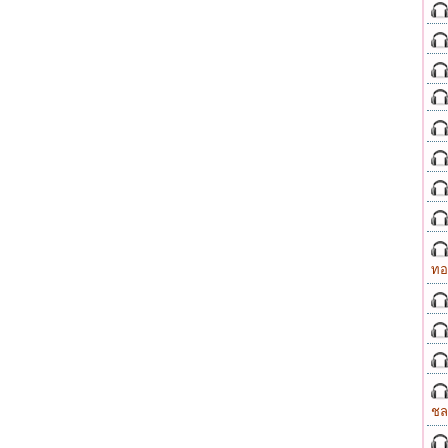
ทอ
ชล