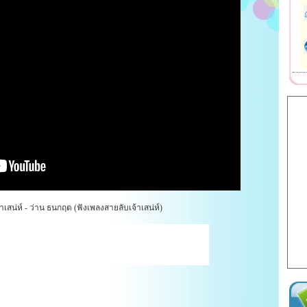
เสน่ห์ - ว่าน ธนกฤต (ฟังเพลงสายลับเจ้าเสน่ห์)