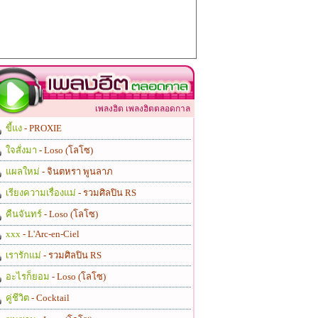
เพลงฮิต เพลงฮิตตลอดกาล
ขี้แง
- PROXIE
ใจสั่งมา
- Loso (โลโซ)
แผลใหม่
- จินตหรา พูนลาภ
เรียงความเรื่องแม่
- รวมศิลปิน RS
คืนจันทร์
- Loso (โลโซ)
xxx
- L'Arc-en-Ciel
เรารักแม่
- รวมศิลปิน RS
อะไรก็ยอม
- Loso (โลโซ)
คู่ชีวิต
- Cocktail