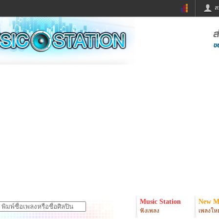
ส
ด่วน
ข่าวสั้น
ข่าวดารา
ร
หนังใหม่
ฟังเพลง
หมากรุกไทย
แชทหมากฮอส
จหวย
ผู้หญิง
แต่งงาน
ง
ทำนายฝัน
สุขภาพ
ย
ผลบอล
บ้านและการตกแต
ิมแวะพัก
กลอน
iCare
onary
เช็คความเร็วเน็ต
iPhone
er
อินสตาแกรมดารา
MSN
Music Station
New M
ฟังเพลง
เพลงใหม