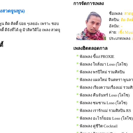
การจัดการเพลง
พลงสวดจูนพูน)
ชื่อเพลง:
สวดจ
ศิลปิน:
ดิด คิตตี
พูน ดิด คิตตี้ บ่อย ๆเลยอ่ะ เพราะ ชอบ
อัลบัม:
-
ดีจังที่ได้ ดู มิวสิควิดีโอ เพลง สวดจู
ค่าย:
เซิ้ง Mus
ประเภทเพลง:
ี้
เพลงฮิตตลอดกาล
*
ฟังเพลง ขี้แง PROXIE
*
ฟังเพลง ใจสั่งมา Loso (โลโซ)
*
ฟังเพลง พรปีใหม่ รวมศิลปิน
*
ฟังเพลง แผลใหม่ จินตหรา พูนล
*
ฟังเพลง เรียงความเรื่องแม่ รวมศ
*
ฟังเพลง คืนจันทร์ Loso (โลโซ)
*
ฟังเพลง ซมซาน Loso (โลโซ)
*
ฟังเพลง เรารักแม่ รวมศิลปิน RS
*
ฟังเพลง อะไรก็ยอม Loso (โลโซ)
*
ฟังเพลง คู่ชีวิต Cocktail