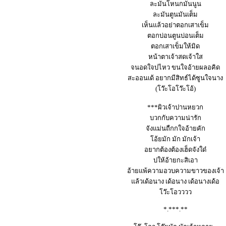
ละมันโหนกมันนูน
ละมันตูนมันเต็ม
เห็นแล้วอย่าตอกเสาเข็ม
ตอกบ่อนตูนบ่อนเต็ม
ตอกเสาเข็มให้มิด
หน้าตาเจ้าสดเจ้าใส
จนอดใจบ่ไหว ขนใจอ้ายผลอคิด
สะออนเด้ อยากมีสิทธ์ได้ซูนใจนาง
(โว๊ะโอโว๊ะโอ้)
***ผิวเจ้าปานหยวก
บวกกับความน่ารัก
จังแม่นถืกกใจอ้ายคัก
โอ้ยมัก มัก มักเจ้า
อยากต้องต้องเฮ็ดจังใด๋
บ่ให้อ้ายกะสิเอา
อ้ายแพ้ความอวบความขาวของเจ้า
แล้วเด้อนาง เด้อนาง เด้อนางเด้อ
โว๊ะโอวววว
*.***.**