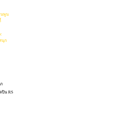
ูนพูน
้
ic
สนุก
าภ
ิลปิน RS