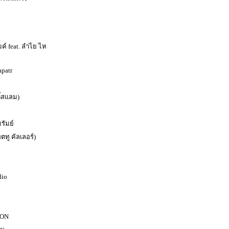
มค์ feat. ลำไย ไห
apatr
ี้สแลม)
รัมย์
ตทู คัลเลอร์)
dio
ION