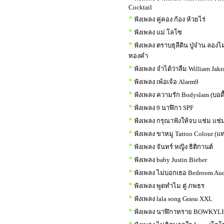
Cocktail
*
ฟังเพลง คู่คอง ก้อง ห้วยไร่
*
ฟังเพลง แม่ โลโซ
*
ฟังเพลง ตราบธุลีดิน ปู่จ๋าน ลองไ
ทองคำ
*
ฟังเพลง จำได้ว่าลืม William Jakr
*
ฟังเพลง เพ้อเจ้อ Alarm9
*
ฟังเพลง ความรัก Bodyslam (บอด
*
ฟังเพลง 9 นาฬิกา SPF
*
ฟังเพลง กรุณาฟังให้จบ แช่ม แช่ม
*
ฟังเพลง ขาหมู Tattoo Colour (แท
*
ฟังเพลง จันทร์ หญิง ธิติกานต์
*
ฟังเพลง baby Justin Bieber
*
ฟังเพลง ไม่บอกเธอ Bedroom Au
*
ฟังเพลง พูดทำไม ตู่ ภพธร
*
ฟังเพลง lala song Grasu XXL
*
ฟังเพลง นาฬิกาทราย BOWKYL