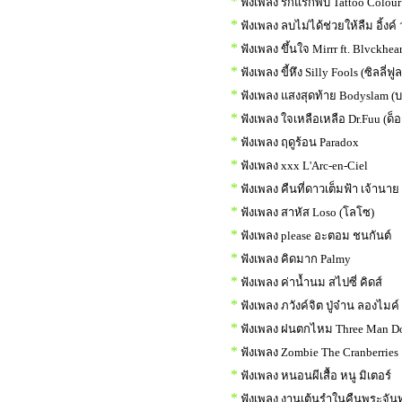
*
ฟังเพลง รักแรกพบ Tattoo Colour
*
ฟังเพลง ลบไม่ได้ช่วยให้ลืม อิ้งค์
*
ฟังเพลง ขึ้นใจ Mirrr ft. Blvckhear
*
ฟังเพลง ขี้หึง Silly Fools (ซิลลี่ฟูล
*
ฟังเพลง แสงสุดท้าย Bodyslam (บ
*
ฟังเพลง ใจเหลือเหลือ Dr.Fuu (ด็อ
*
ฟังเพลง ฤดูร้อน Paradox
*
ฟังเพลง xxx L'Arc-en-Ciel
*
ฟังเพลง คืนที่ดาวเต็มฟ้า เจ้านาย
*
ฟังเพลง สาหัส Loso (โลโซ)
*
ฟังเพลง please อะตอม ชนกันต์
*
ฟังเพลง คิดมาก Palmy
*
ฟังเพลง ค่าน้ำนม สไปซี่ คิดส์
*
ฟังเพลง ภวังค์จิต ปู่จ๋าน ลองไมค์
*
ฟังเพลง ฝนตกไหม Three Man D
*
ฟังเพลง Zombie The Cranberries
*
ฟังเพลง หนอนผีเสื้อ หนู มิเตอร์
*
ฟังเพลง งานเต้นรำในคืนพระจันท