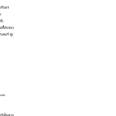
 วรันธร
t
ส์)
อดี้สแลม)
กเตอร์ ฟู)
own
ร์เต็มดวง