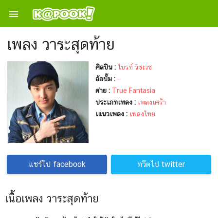

เพลง วาระสุดท้าย
ศิลปิน :
ไบรท์ วิชเวช
อัลบั้ม :
-
ค่าย :
True Fantasia
ประเภทเพลง :
เพลงเศร้า
เแนวเพลง :
เพลงไทย
แชร์ไป facebook
ทวีตไป twitter
เนื้อเพลง วาระสุดท้าย