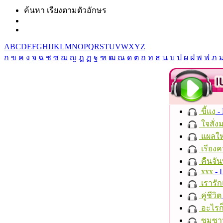
ค้นหา เรียงตามตัวอักษร
A
B
C
D
E
F
G
H
I
J
K
L
M
N
O
P
Q
R
S
T
U
V
W
X
Y
Z
ก
ข
ค
ง
จ
ฉ
ช
ซ
ฌ
ญ
ฎ
ฏ
ฐ
ฑ
ฒ
ณ
ด
ต
ถ
ท
ธ
น
บ
ป
ผ
ฝ
พ
ฟ
ภ
ขี้แง
-
ใจสั่ง
แผลให
เรียงค
คืนจัน
xxx
- 
เรารัก
คู่ชีวิต
อะไรก
ซมซา