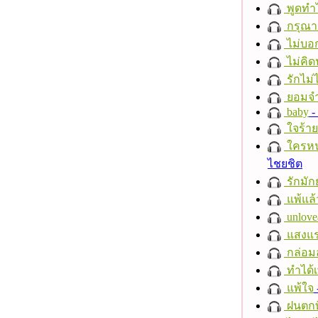
พูดทำ
กรุณาฟ
ไม่บอ
ไม่คิ
รักไม่
ยอมจำ
baby
- 
ใจร้าย
ใครห
ไชยชิต
รักมัก
แพ้แล
unlove
แสงแ
กล่อม
ทำได้เ
แพ้ใจ
ฝนตกที