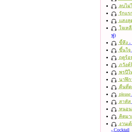
ลบไม่ไ
รักแร
แสงสุ
ใจเหลื
ฟู)
ขี้หึง
- 
ขึ้นใจ
ฤดูร้อ
ภวังค์
พรปีให
นาฬิก
คืนที่
please
สาหัส
หนอนผี
คิดมา
งานเต้
- Cocktail