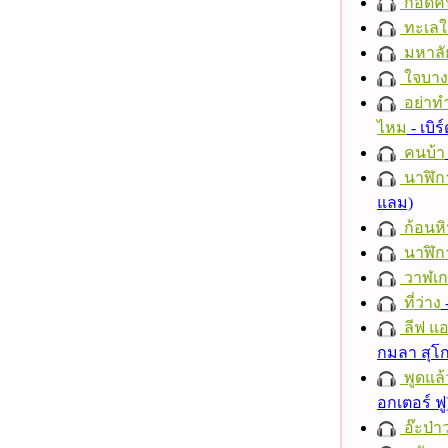
กอดค
ทะเลใ
มหาลั
ใจบาง
อย่าทำ
ไหม
- เบิ
คนบ้า
นาฬิก
แลม)
ก้อนหิ
นาฬิก
วาฬเกย
ที่ว่าง
ลีฟ แอน
กมลา สุโ
พูดแล้
อกเตอร์ ฟู
อ๊ะป่า