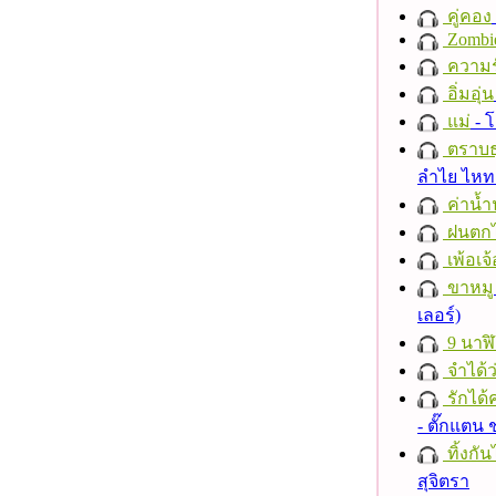
คู่คอง
Zombi
ความร
อิ่มอุ่น
แม่
- 
ตราบธุ
ลำไย ไห
ค่าน้
ฝนตก
เพ้อเจ้
ขาหมู
เลอร์)
9 นาฬ
จำได้ว
รักได้
- ตั๊กแตน
ทิ้งกั
สุจิตรา