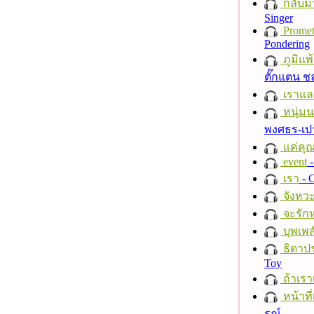
กลับม
Singer
Promet
Pondering
ภูมิแพ
ตั๊กแตน 
เราแล
หนุ่ม
พงศธร-เป
แค่คุ
event
-
เรา
- C
จังหวะ
จะรักห
บุพเพส
ธิดาปร
Toy
ถ้าเรา
หน้าที่
รณ์