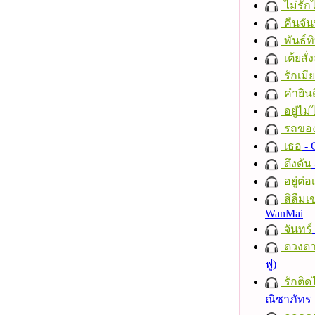
ไม่รักไ
คืนจัน
พันธ์ทิ
เต้ยสั่
รักเมี
คำยินด
อยู่ไม
รถของ
เธอ
- 
ดึงดัน
อยู่ต่
สิลืมเ
WanMai
จันทร์
ดวงดา
ฟู)
รักติด
ณิชาภัทร