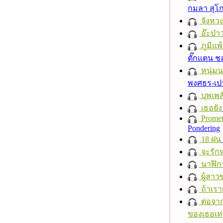
กมลา สุโ
จังหวะ
อ๊ะป่า
ภูมิแพ
ตั๊กแตน 
หนุ่ม
พงศธร-เป
บุพเพส
เธอยัง
Promet
Pondering
18 ฝน
จะรักห
นาฬิก
ผู้สาว
ถ้าเรา
ต่อจาก
ของเธอเท่