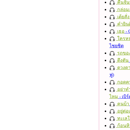
คืนจัน
กล่อม
เต้ยสั่
คำยินด
เธอ
- 
ใครห
ไชยชิต
รถของ
ดึงดัน
ดวงดา
ฟู)
กอดค
อย่าทำ
ไหม
- เบิ
คนบ้า
อยู่ต่
ทะเลใ
ก้อนหิ