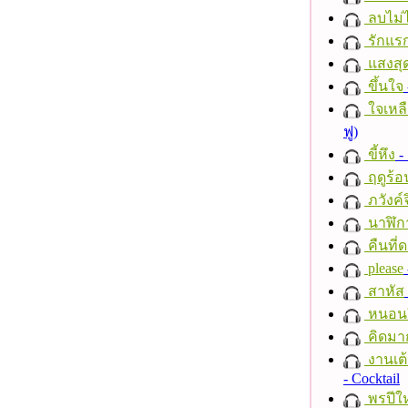
ลบไม่ไ
รักแร
แสงสุ
ขึ้นใจ
ใจเหลื
ฟู)
ขี้หึง
- 
ฤดูร้อ
ภวังค์
นาฬิก
คืนที่
please
สาหัส
หนอนผี
คิดมา
งานเต้
- Cocktail
พรปีให