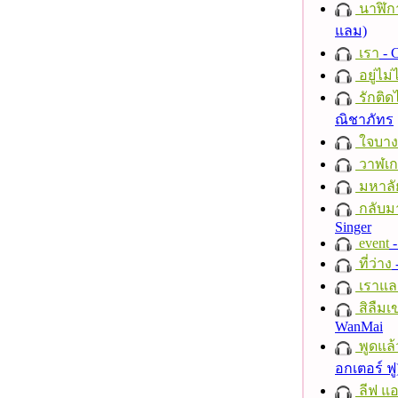
นาฬิก
แลม)
เรา
- C
อยู่ไม
รักติด
ณิชาภัทร
ใจบาง
วาฬเกย
มหาลั
กลับม
Singer
event
-
ที่ว่าง
เราแล
สิลืมเ
WanMai
พูดแล้
อกเตอร์ ฟู
ลีฟ แอน