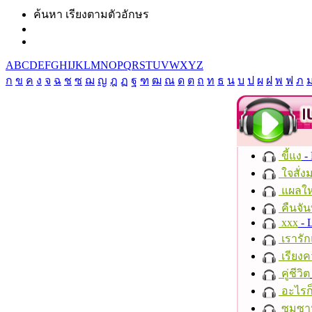
ค้นหา เรียงตามตัวอักษร
A
B
C
D
E
F
G
H
I
J
K
L
M
N
O
P
Q
R
S
T
U
V
W
X
Y
Z
ก
ข
ค
ง
จ
ฉ
ช
ซ
ฌ
ญ
ฎ
ฏ
ฐ
ฑ
ฒ
ณ
ด
ต
ถ
ท
ธ
น
บ
ป
ผ
ฝ
พ
ฟ
ภ
ขี้แง
-
ใจสั่ง
แผลให
คืนจัน
xxx
- 
เรารัก
เรียงค
คู่ชีวิต
อะไรก
ซมซา