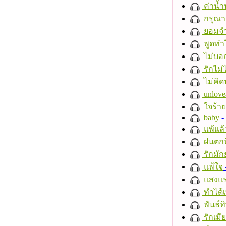
ค่าน้
กรุณาฟ
ยอมจำ
พูดทำ
ไม่บอ
รักไม่
ไม่คิ
unlove
ใจร้าย
baby
- 
แพ้แล
ฝนตกที
รักมัก
แพ้ใจ
แสงแ
ทำได้เ
พันธ์ทิ
รักเมี