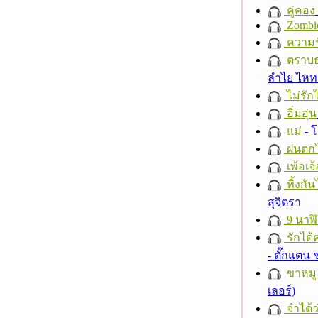
คู่คอง
Zombi
ความร
ตราบธุ
ลำไย ไห
ไม่รักไ
อิ่มอุ่น
แม่
- 
ฝนตก
เพ้อเจ้
ทิ้งกั
สุจิตรา
9 นาฬ
รักได้
- ตั๊กแตน
ขาหมู
เลอร์)
จำได้ว