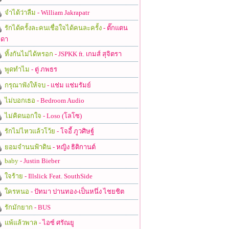
จำได้ว่าลืม
- William Jakrapatr
รักได้ครั้งละคนเชื่อใจได้คนละครั้ง
- ตั๊กแตน
ดา
ทิ้งกันไม่ได้หรอก
- JSPKK ft. เกมส์ สุจิตรา
พูดทำไม
- ตู่ ภพธร
กรุณาฟังให้จบ
- แช่ม แช่มรัมย์
ไม่บอกเธอ
- Bedroom Audio
ไม่คิดนอกใจ
- Loso (โลโซ)
รักไม่ไหวแล้วโว้ย
- โจอี้ ภูวศิษฐ์
ยอมจำนนฟ้าดิน
- หญิง ธิติกานต์
baby
- Justin Bieber
ใจร้าย
- Illslick Feat. SouthSide
ใครหนอ
- ปัทมา ปานทอง-เป็นหนึ่ง ไชยชิต
รักมักยาก
- BUS
แพ้แล้วพาล
- ไอซ์ ศรัณยู