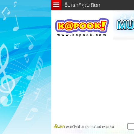
ข่าว
ละค
เกม
ตรว
ดูดว
ผู้ชา
แวะช
dicti
Twitt
ค้นหา
เพลงใหม่
เพลงออนไลน์ เพลงฮิต