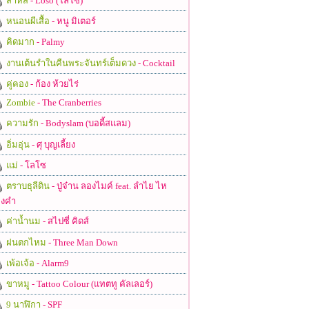
สาหัส
- Loso (โลโซ)
หนอนผีเสื้อ
- หนู มิเตอร์
คิดมาก
- Palmy
งานเต้นรำในคืนพระจันทร์เต็มดวง
- Cocktail
คู่คอง
- ก้อง ห้วยไร่
Zombie
- The Cranberries
ความรัก
- Bodyslam (บอดี้สแลม)
อิ่มอุ่น
- ศุ บุญเลี้ยง
แม่
- โลโซ
ตราบธุลีดิน
- ปู่จ๋าน ลองไมค์ feat. ลำไย ไห
งคำ
ค่าน้ำนม
- สไปซี่ คิดส์
ฝนตกไหม
- Three Man Down
เพ้อเจ้อ
- Alarm9
ขาหมู
- Tattoo Colour (แทตทู คัลเลอร์)
9 นาฬิกา
- SPF