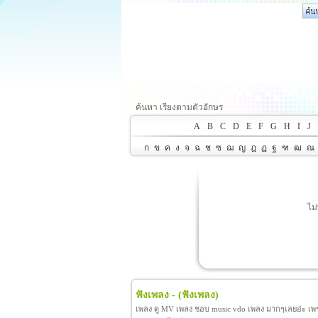
ค้นหา เรียงตามตัวอักษร
A
B
C
D
E
F
G
H
I
J
ก
ข
ค
ง
จ
ฉ
ช
ซ
ฌ
ญ
ฎ
ฏ
ฐ
ฑ
ฒ
ณ
ไม
ฟังเพลง -
(ฟังเพลง)
เพลง ดู MV เพลง ชอบ music vdo เพลง มากๆเลยอ่ะ เพราะ