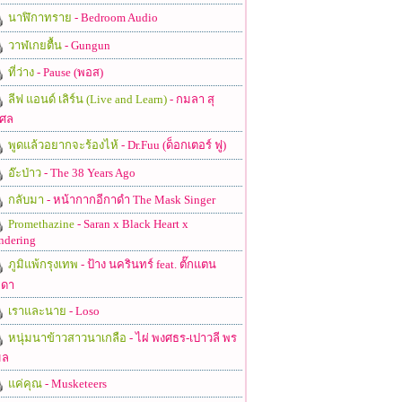
นาฬิกาทราย
- Bedroom Audio
วาฬเกยตื้น
- Gungun
ที่ว่าง
- Pause (พอส)
ลีฟ แอนด์ เลิร์น (Live and Learn)
- กมลา สุ
ศล
พูดแล้วอยากจะร้องไห้
- Dr.Fuu (ด็อกเตอร์ ฟู)
อ๊ะป่าว
- The 38 Years Ago
กลับมา
- หน้ากากอีกาดำ The Mask Singer
Promethazine
- Saran x Black Heart x
ndering
ภูมิแพ้กรุงเทพ
- ป้าง นครินทร์ feat. ตั๊กแตน
ดา
เราและนาย
- Loso
หนุ่มนาข้าวสาวนาเกลือ
- ไผ่ พงศธร-เปาวลี พร
มล
แค่คุณ
- Musketeers