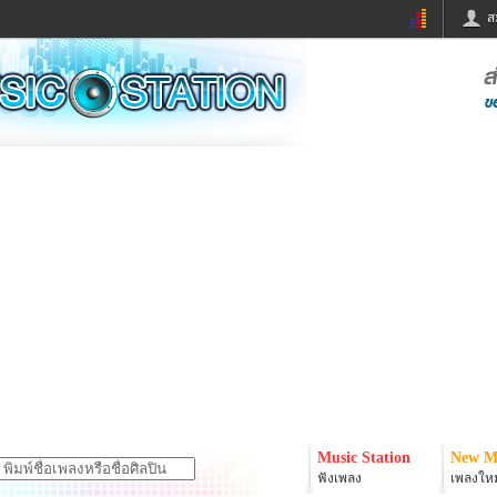
ส
ด่วน
ข่าวสั้น
ข่าวดารา
ร
หนังใหม่
ฟังเพลง
หมากรุกไทย
แชทหมากฮอส
จหวย
ผู้หญิง
แต่งงาน
ง
ทำนายฝัน
สุขภาพ
ย
ผลบอล
บ้านและการตกแต
ิมแวะพัก
กลอน
iCare
onary
เช็คความเร็วเน็ต
iPhone
er
อินสตาแกรมดารา
MSN
Music Station
New M
ฟังเพลง
เพลงใหม