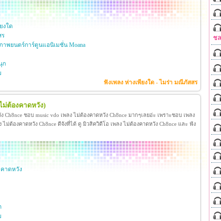
ียงใด
สร
ชล
าพยนตร์การ์ตูนแอนิเมชั่น Moana
ุก
ย
ฟังเพลง ห่างเพียงใด - ไมร่า มณีภัสสร
ไม่ต้องคาดหวัง)
วัง Ch8nce ชอบ music vdo เพลง ไม่ต้องคาดหวัง Ch8nce มากๆเลยอ่ะ เพราะชอบ เพลง
่ต้องคาดหวัง Ch8nce ดีจังที่ได้ ดู มิวสิควิดีโอ เพลง ไม่ต้องคาดหวัง Ch8nce และ ฟัง
งคาดหวัง
ก
ย