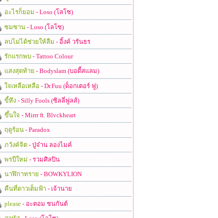
อะไรก็ยอม
- Loso (โลโซ)
ซมซาน
- Loso (โลโซ)
ลบไม่ได้ช่วยให้ลืม
- อิ้งค์ วรันธร
รักแรกพบ
- Tattoo Colour
แสงสุดท้าย
- Bodyslam (บอดี้สแลม)
ใจเหลือเหลือ
- Dr.Fuu (ด็อกเตอร์ ฟู)
ขี้หึง
- Silly Fools (ซิลลี่ฟูลส์)
ขึ้นใจ
- Mirrr ft. Blvckheart
ฤดูร้อน
- Paradox
ภวังค์จิต
- ปู่จ๋าน ลองไมค์
พรปีใหม่
- รวมศิลปิน
นาฬิกาทราย
- BOWKYLION
คืนที่ดาวเต็มฟ้า
- เจ้านาย
please
- อะตอม ชนกันต์