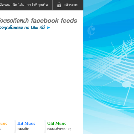
มัครสมาชิก ได้มากกว่าที่คุณคิด
เข้าระบบ
เข้าระบบด้วย User Kapook
ดูทีวี
ฟังวิทยุออนไลน์
Email
Glitter
Password
แม่และเด็ก
สัตว์เลี้ยง
่ง
ท่องเที่ยว
การศึกษา
เข้าระบบด้วย Facebook
Facebook
usic
Hit Music
Old Music
่
เพลงฮิต
เพลงเก่าเพราะๆ