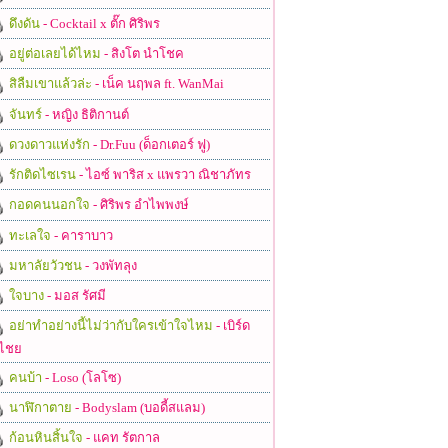
ดึงดัน
- Cocktail x ตั๊ก ศิริพร
อยู่ต่อเลยได้ไหม
- สิงโต นำโชค
สิลืมเขาแล้วล่ะ
- เน็ค นฤพล ft. WanMai
จันทร์
- หญิง ธิติกานต์
ดวงดาวแห่งรัก
- Dr.Fuu (ด็อกเตอร์ ฟู)
รักติดไซเรน
- ไอซ์ พาริส x แพรวา ณิชาภัทร
กอดคนนอกใจ
- ศิริพร อำไพพงษ์
ทะเลใจ
- คาราบาว
มหาลัยวัวชน
- วงพัทลุง
ใจบาง
- มอส รัศมี
อย่าทำอย่างนี้ไม่ว่ากับใครเข้าใจไหม
- เบิร์ด
ไชย
คนบ้า
- Loso (โลโซ)
นาฬิกาตาย
- Bodyslam (บอดี้สแลม)
ก้อนหินสิ้นใจ
- แคท รัตกาล