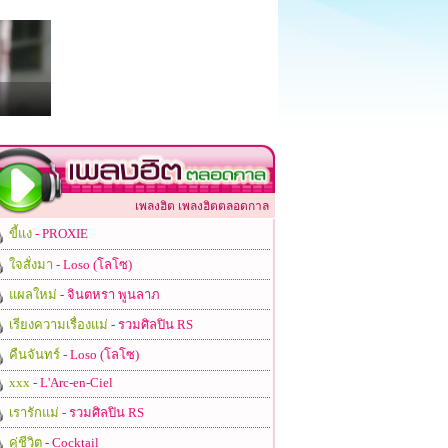
เพลงฮิต เพลงฮิตตลอดกาล
ขี้แง
- PROXIE
ใจสั่งมา
- Loso (โลโซ)
แผลใหม่
- จินตหรา พูนลาภ
เรียงความเรื่องแม่
- รวมศิลปิน RS
คืนจันทร์
- Loso (โลโซ)
xxx
- L'Arc-en-Ciel
เรารักแม่
- รวมศิลปิน RS
คู่ชีวิต
- Cocktail