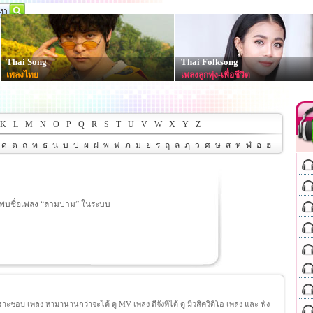
Thai Song
Thai Folksong
เพลงไทย
เพลงลูกทุ่ง-เพื่อชีวิต
K
L
M
N
O
P
Q
R
S
T
U
V
W
X
Y
Z
ด
ต
ถ
ท
ธ
น
บ
ป
ผ
ฝ
พ
ฟ
ภ
ม
ย
ร
ฤ
ล
ฦ
ว
ศ
ษ
ส
ห
ฬ
อ
ฮ
่พบชื่อเพลง “ลามปาม” ในระบบ
ชอบ เพลง หามานานกว่าจะได้ ดู MV เพลง ดีจังที่ได้ ดู มิวสิควิดีโอ เพลง และ ฟัง