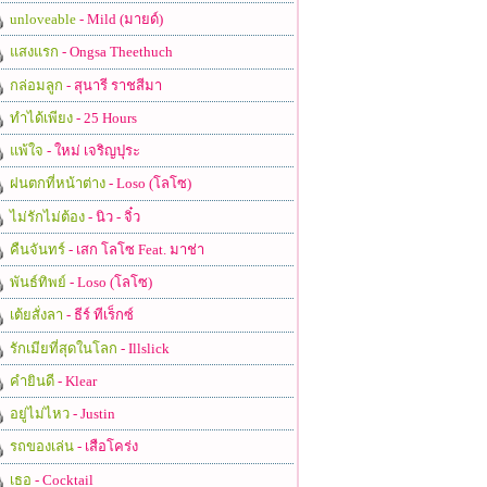
unloveable
- Mild (มายด์)
แสงแรก
- Ongsa Theethuch
กล่อมลูก
- สุนารี ราชสีมา
ทำได้เพียง
- 25 Hours
แพ้ใจ
- ใหม่ เจริญปุระ
ฝนตกที่หน้าต่าง
- Loso (โลโซ)
ไม่รักไม่ต้อง
- นิว - จิ๋ว
คืนจันทร์
- เสก โลโซ Feat. มาช่า
พันธ์ทิพย์
- Loso (โลโซ)
เต้ยสั่งลา
- ธีร์ ทีเร็กซ์
รักเมียที่สุดในโลก
- Illslick
คำยินดี
- Klear
อยู่ไม่ไหว
- Justin
รถของเล่น
- เสือโคร่ง
เธอ
- Cocktail