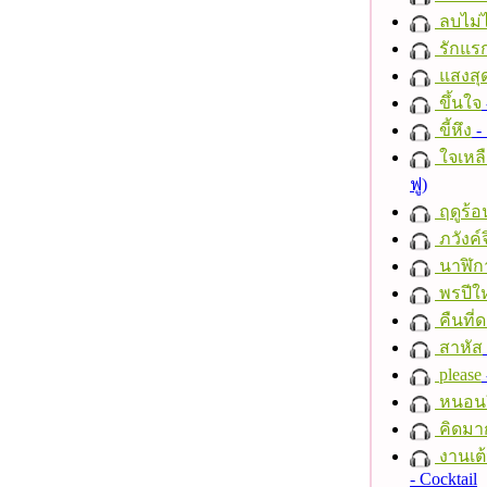
ลบไม่ไ
รักแร
แสงสุ
ขึ้นใจ
ขี้หึง
- 
ใจเหลื
ฟู)
ฤดูร้อ
ภวังค์
นาฬิก
พรปีให
คืนที่
สาหัส
please
หนอนผี
คิดมา
งานเต้
- Cocktail