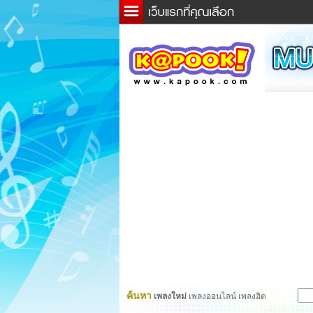
ข่าว
ละค
เกม
ตรว
ดูดว
ผู้ชา
แวะช
dicti
Twitt
ค้นหา
เพลงใหม่
เพลงออนไลน์ เพลงฮิต