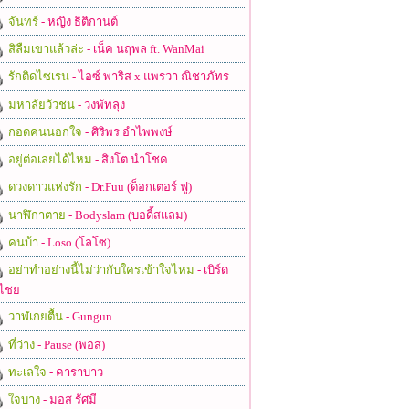
จันทร์
- หญิง ธิติกานต์
สิลืมเขาแล้วล่ะ
- เน็ค นฤพล ft. WanMai
รักติดไซเรน
- ไอซ์ พาริส x แพรวา ณิชาภัทร
มหาลัยวัวชน
- วงพัทลุง
กอดคนนอกใจ
- ศิริพร อำไพพงษ์
อยู่ต่อเลยได้ไหม
- สิงโต นำโชค
ดวงดาวแห่งรัก
- Dr.Fuu (ด็อกเตอร์ ฟู)
นาฬิกาตาย
- Bodyslam (บอดี้สแลม)
คนบ้า
- Loso (โลโซ)
อย่าทำอย่างนี้ไม่ว่ากับใครเข้าใจไหม
- เบิร์ด
ไชย
วาฬเกยตื้น
- Gungun
ที่ว่าง
- Pause (พอส)
ทะเลใจ
- คาราบาว
ใจบาง
- มอส รัศมี