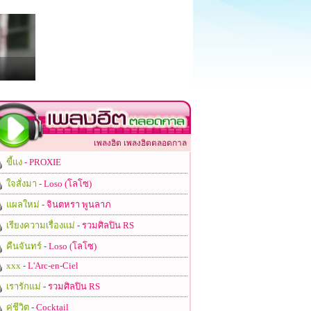
เพลงฮิต เพลงฮิตตลอดกาล
ขี้แง
- PROXIE
ใจสั่งมา
- Loso (โลโซ)
แผลใหม่
- จินตหรา พูนลาภ
เรียงความเรื่องแม่
- รวมศิลปิน RS
คืนจันทร์
- Loso (โลโซ)
xxx
- L'Arc-en-Ciel
เรารักแม่
- รวมศิลปิน RS
คู่ชีวิต
- Cocktail