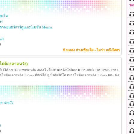
ชล
ียงใด
สร
าพยนตร์การ์ตูนแอนิเมชั่น Moana
ุก
ย
ฟังเพลง ห่างเพียงใด - ไมร่า มณีภัสสร
ไม่ต้องคาดหวัง)
วัง Ch8nce ชอบ music vdo เพลง ไม่ต้องคาดหวัง Ch8nce มากๆเลยอ่ะ เพราะชอบ เพลง
่ต้องคาดหวัง Ch8nce ดีจังที่ได้ ดู มิวสิควิดีโอ เพลง ไม่ต้องคาดหวัง Ch8nce และ ฟัง
งคาดหวัง
ก
ย