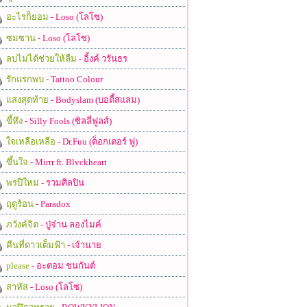
อะไรก็ยอม
- Loso (โลโซ)
ซมซาน
- Loso (โลโซ)
ลบไม่ได้ช่วยให้ลืม
- อิ้งค์ วรันธร
รักแรกพบ
- Tattoo Colour
แสงสุดท้าย
- Bodyslam (บอดี้สแลม)
ขี้หึง
- Silly Fools (ซิลลี่ฟูลส์)
ใจเหลือเหลือ
- Dr.Fuu (ด็อกเตอร์ ฟู)
ขึ้นใจ
- Mirrr ft. Blvckheart
พรปีใหม่
- รวมศิลปิน
ฤดูร้อน
- Paradox
ภวังค์จิต
- ปู่จ๋าน ลองไมค์
คืนที่ดาวเต็มฟ้า
- เจ้านาย
please
- อะตอม ชนกันต์
สาหัส
- Loso (โลโซ)