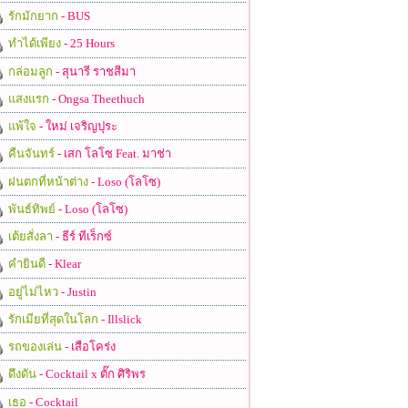
รักมักยาก
- BUS
ทำได้เพียง
- 25 Hours
กล่อมลูก
- สุนารี ราชสีมา
แสงแรก
- Ongsa Theethuch
แพ้ใจ
- ใหม่ เจริญปุระ
คืนจันทร์
- เสก โลโซ Feat. มาช่า
ฝนตกที่หน้าต่าง
- Loso (โลโซ)
พันธ์ทิพย์
- Loso (โลโซ)
เต้ยสั่งลา
- ธีร์ ทีเร็กซ์
คำยินดี
- Klear
อยู่ไม่ไหว
- Justin
รักเมียที่สุดในโลก
- Illslick
รถของเล่น
- เสือโคร่ง
ดึงดัน
- Cocktail x ตั๊ก ศิริพร
เธอ
- Cocktail