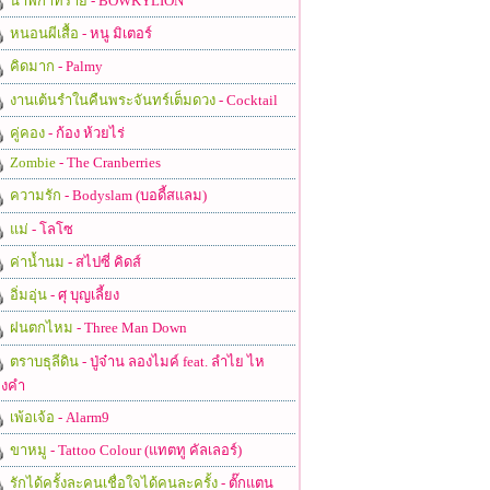
นาฬิกาทราย
- BOWKYLION
หนอนผีเสื้อ
- หนู มิเตอร์
คิดมาก
- Palmy
งานเต้นรำในคืนพระจันทร์เต็มดวง
- Cocktail
คู่คอง
- ก้อง ห้วยไร่
Zombie
- The Cranberries
ความรัก
- Bodyslam (บอดี้สแลม)
แม่
- โลโซ
ค่าน้ำนม
- สไปซี่ คิดส์
อิ่มอุ่น
- ศุ บุญเลี้ยง
ฝนตกไหม
- Three Man Down
ตราบธุลีดิน
- ปู่จ๋าน ลองไมค์ feat. ลำไย ไห
งคำ
เพ้อเจ้อ
- Alarm9
ขาหมู
- Tattoo Colour (แทตทู คัลเลอร์)
รักได้ครั้งละคนเชื่อใจได้คนละครั้ง
- ตั๊กแตน