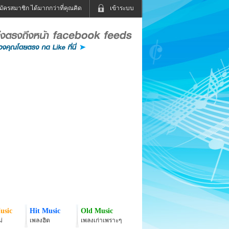
มัครสมาชิก ได้มากกว่าที่คุณคิด
เข้าระบบ
เข้าระบบด้วย User Kapook
ดูทีวี
ฟังวิทยุออนไลน์
Email
Glitter
Password
แม่และเด็ก
สัตว์เลี้ยง
่ง
ท่องเที่ยว
การศึกษา
เข้าระบบด้วย Facebook
Facebook
usic
Hit Music
Old Music
่
เพลงฮิต
เพลงเก่าเพราะๆ