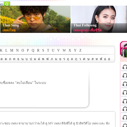
Thai Song
Thai Folksong
เพลงไทย
เพลงลูกทุ่ง-เพื่อชีวิต
K
L
M
N
O
P
Q
R
S
T
U
V
W
X
Y
Z
ด
ต
ถ
ท
ธ
น
บ
ป
ผ
ฝ
พ
ฟ
ภ
ม
ย
ร
ฤ
ล
ฦ
ว
ศ
ษ
ส
ห
ฬ
อ
ฮ
พบชื่อเพลง “ลบไม่เลือน” ในระบบ
ชอบ เพลง หามานานกว่าจะได้ ดู MV เพลง ดีจังที่ได้ ดู มิวสิควิดีโอ เพลง และ ฟัง