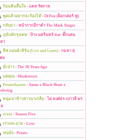
ก้อนหินสิ้นใจ
- แคท รัตกาล
พูดแล้วอยากจะร้องไห้
- Dr.Fuu (ด็อกเตอร์ ฟู)
กลับมา
- หน้ากากอีกาดำ The Mask Singer
ภูมิแพ้กรุงเทพ
- ป้าง นครินทร์ feat. ตั๊กแตน
ดา
ลีฟ แอนด์ เลิร์น (Live and Learn)
- กมลา สุ
ศล
อ๊ะป่าว
- The 38 Years Ago
แค่คุณ
- Musketeers
Promethazine
- Saran x Black Heart x
ndering
หนุ่มนาข้าวสาวนาเกลือ
- ไผ่ พงศธร-เปาวลี พร
มล
event
- Season Five
เราและนาย
- Loso
เธอยัง
- Potato