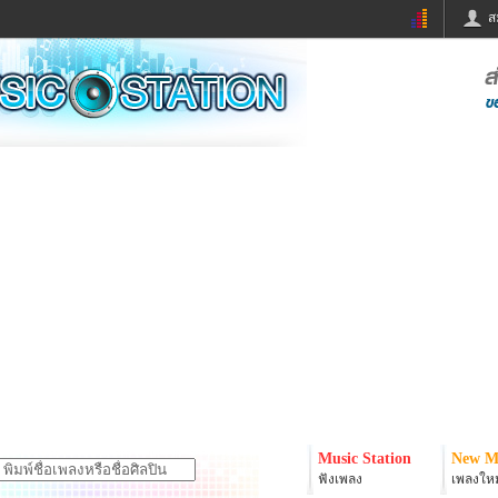
ส
ด่วน
ข่าวสั้น
ข่าวดารา
ร
หนังใหม่
ฟังเพลง
หมากรุกไทย
แชทหมากฮอส
จหวย
ผู้หญิง
แต่งงาน
ง
ทำนายฝัน
สุขภาพ
ย
ผลบอล
บ้านและการตกแต
ิมแวะพัก
กลอน
iCare
onary
เช็คความเร็วเน็ต
iPhone
er
อินสตาแกรมดารา
MSN
Music Station
New M
ฟังเพลง
เพลงใหม