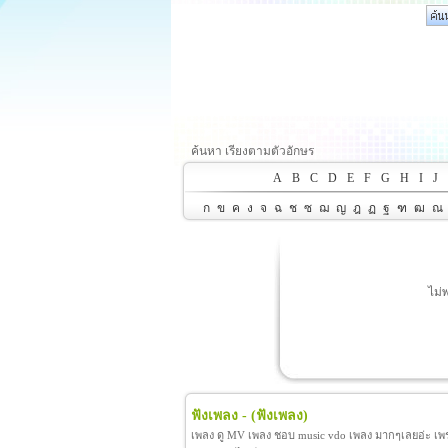
ค้นหา เรียงตามตัวอักษร
A
B
C
D
E
F
G
H
I
J
ก
ข
ค
ง
จ
ฉ
ช
ซ
ฌ
ญ
ฎ
ฏ
ฐ
ฑ
ฒ
ณ
ไม่
ฟังเพลง -
(ฟังเพลง)
เพลง ดู MV เพลง ชอบ music vdo เพลง มากๆเลยอ่ะ เพราะ