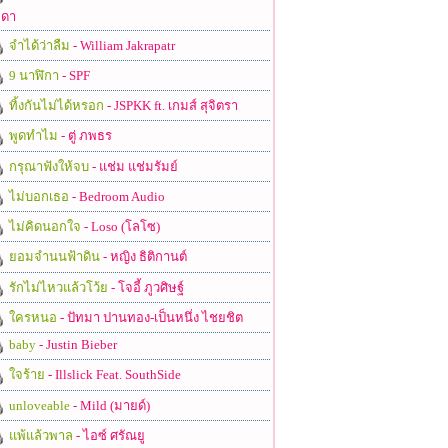
ดา
จำได้ว่าลืม
- William Jakrapatr
9 นาฬิกา
- SPF
ทิ้งกันไม่ได้หรอก
- JSPKK ft. เกมส์ สุจิตรา
พูดทำไม
- ตู่ ภพธร
กรุณาฟังให้จบ
- แช่ม แช่มรัมย์
ไม่บอกเธอ
- Bedroom Audio
ไม่คิดนอกใจ
- Loso (โลโซ)
ยอมจำนนฟ้าดิน
- หญิง ธิติกานต์
รักไม่ไหวแล้วโว้ย
- โจอี้ ภูวศิษฐ์
ใครหนอ
- ปัทมา ปานทอง-เป็นหนึ่ง ไชยชิต
baby
- Justin Bieber
ใจร้าย
- Illslick Feat. SouthSide
unloveable
- Mild (มายด์)
แพ้แล้วพาล
- ไอซ์ ศรัณยู