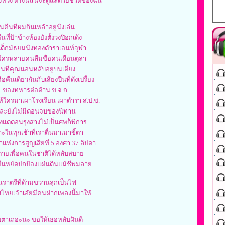
องห่วง ตรงนี้ฉันจะดูแลด้วยชีวิตของฉัน
นคืนที่ผมกินเหล้าอยู่นั่งเล่น
นที่ป้าข้างห้องยังตั้งวงป๊อกเด้ง
่เด็กมัธยมนั่งท่องตำราเอนท์จุฬา
่ใครหลายคนลืมชื่อคนเดือนตุลา
ืนที่คุณนอนหลับอยู่บนเตียง
อคืนเดียวกันกับเสียงปืนที่ดังเปรี้ยง
ของทหารต่อต้าน ข.จ.ก.
ให้ใครมาเผาโรงเรียน เผาตำรา ส.ป.ช.
ละยังไม่มีตอนจบของนิทาน
ยงแต่ตอนรุ่งสางไม่เป็นศพก็พิการ
ะในทุกเช้าที่เราตื่นมาเมาขี้ตา
้าแห่งการสูญเสียที่ 5 องศา 37 ลิปดา
ตายเพื่อคนในชาติได้หลับสบาย
ืนหยัดปกป้องแผ่นดินแม้ชีพมลาย
นราตรีที่ด้ามขวานลุกเป็นไฟ
ไทยเจ้าเอ๋ยมีคนฝากเพลงนี้มาให้
บตาเถอะนะ ขอให้เธอหลับฝันดี