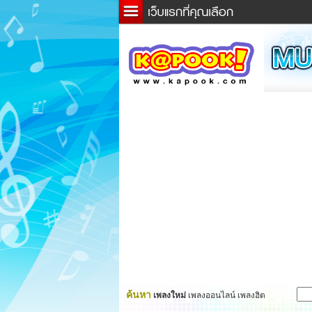
ข่าว
ละค
เกม
ตรว
ดูดว
ผู้ชา
แวะช
dicti
Twitt
ค้นหา
เพลงใหม่
เพลงออนไลน์ เพลงฮิต