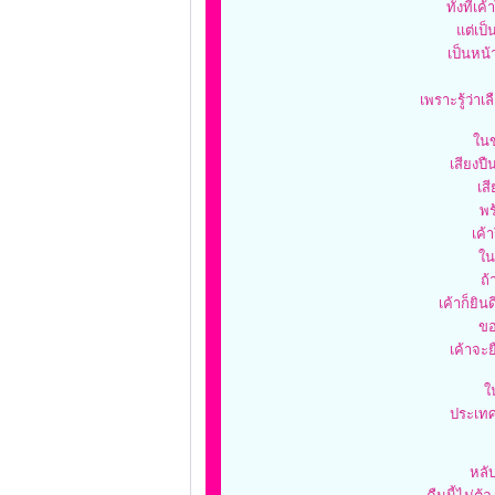
ทั้งที่
แต่เป
เป็นหน้
เพราะรู้ว่าเ
ในข
เสียงปื
เสี
พร
เค้
ใน
ถ้
เค้าก็ยิน
ขอ
เค้าจะ
ใ
ประเทศ
หลั