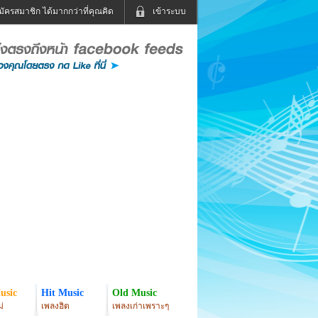
มัครสมาชิก ได้มากกว่าที่คุณคิด
เข้าระบบ
เข้าระบบด้วย User Kapook
ดูทีวี
ฟังวิทยุออนไลน์
Email
Glitter
Password
แม่และเด็ก
สัตว์เลี้ยง
่ง
ท่องเที่ยว
การศึกษา
เข้าระบบด้วย Facebook
Facebook
usic
Hit Music
Old Music
่
เพลงฮิต
เพลงเก่าเพราะๆ