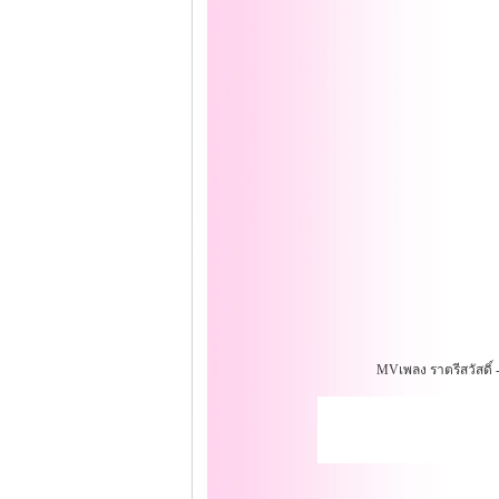
MVเพลง ราตรีสวัสดิ์ - 