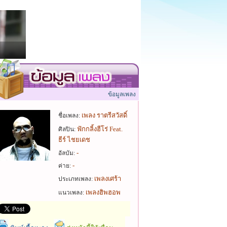
ข้อมูลเพลง
เพลง ราตรีสวัสดิ์
ชื่อเพลง:
ฟักกลิ้งฮีโร่ Feat.
ศิลปิน:
ธีร์ ไชยเดช
-
อัลบัม:
-
ค่าย:
เพลงเศร้า
ประเภทเพลง:
เพลงฮิพฮอพ
แนวเพลง: