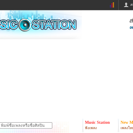
ส
ด่วน
ข่าวสั้น
ข่าวดารา
ร
หนังใหม่
ฟังเพลง
หมากรุกไทย
แชทหมากฮอส
จหวย
ผู้หญิง
แต่งงาน
ง
ทำนายฝัน
สุขภาพ
ย
ผลบอล
บ้านและการตกแต
ิมแวะพัก
กลอน
iCare
onary
เช็คความเร็วเน็ต
iPhone
er
อินสตาแกรมดารา
MSN
Music Station
New M
ฟังเพลง
เพลงใหม