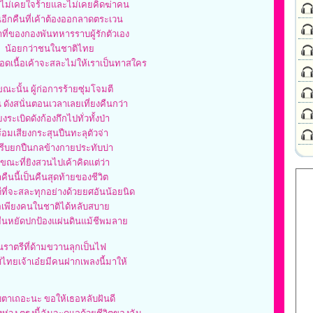
เค้าไม่เคยใจร้ายและไม่เคยคิดฆ่าคน
็นอีกคืนที่เค้าต้องออกลาดตระเวน
าที่ของกองพันทหารราบผู้รักตัวเอง
น้อยกว่าชนในชาติไทย
ลือดเนื้อเค้าจะสละไม่ให้เราเป็นทาสใคร
ณะนั้น ผู้ก่อการร้ายซุ่มโจมตี
น ดังสนั่นตอนเวลาเลยเที่ยงคืนกว่า
ยงระเบิดดังก้องกึกไปทั่วทั้งป่า
้อมเสียงกระสุนปืนทะลุตัวจ่า
ารีบยกปืนกลข้างกายประทับบ่า
ขณะที่ยิงสวนไปเค้าคิดแต่ว่า
าคืนนี้เป็นคืนสุดท้ายของชีวิต
ดีที่จะสละทุกอย่างด้วยยศอันน้อยนิด
เพียงคนในชาติได้หลับสบาย
ยืนหยัดปกป้องแผ่นดินแม้ชีพมลาย
นราตรีที่ด้ามขวานลุกเป็นไฟ
ไทยเจ้าเอ๋ยมีคนฝากเพลงนี้มาให้
บตาเถอะนะ ขอให้เธอหลับฝันดี