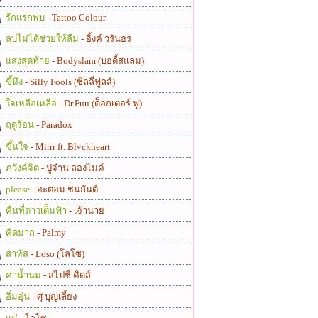
รักแรกพบ
- Tattoo Colour
ลบไม่ได้ช่วยให้ลืม
- อิ้งค์ วรันธร
แสงสุดท้าย
- Bodyslam (บอดี้สแลม)
ขี้หึง
- Silly Fools (ซิลลี่ฟูลส์)
ใจเหลือเหลือ
- Dr.Fuu (ด็อกเตอร์ ฟู)
ฤดูร้อน
- Paradox
ขึ้นใจ
- Mirrr ft. Blvckheart
ภวังค์จิต
- ปู่จ๋าน ลองไมค์
please
- อะตอม ชนกันต์
คืนที่ดาวเต็มฟ้า
- เจ้านาย
คิดมาก
- Palmy
สาหัส
- Loso (โลโซ)
ค่าน้ำนม
- สไปซี่ คิดส์
อิ่มอุ่น
- ศุ บุญเลี้ยง