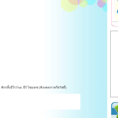
ฟักกลิ้งฮีโร่ Feat. ธีร์ ไชยเดช (ฟังเพลงราตรีสวัสดิ์)