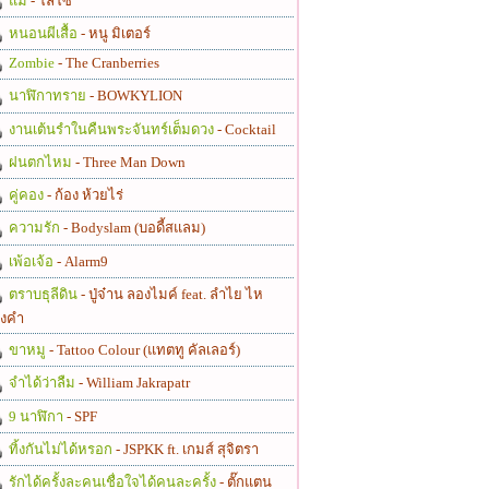
แม่
- โลโซ
หนอนผีเสื้อ
- หนู มิเตอร์
Zombie
- The Cranberries
นาฬิกาทราย
- BOWKYLION
งานเต้นรำในคืนพระจันทร์เต็มดวง
- Cocktail
ฝนตกไหม
- Three Man Down
คู่คอง
- ก้อง ห้วยไร่
ความรัก
- Bodyslam (บอดี้สแลม)
เพ้อเจ้อ
- Alarm9
ตราบธุลีดิน
- ปู่จ๋าน ลองไมค์ feat. ลำไย ไห
งคำ
ขาหมู
- Tattoo Colour (แทตทู คัลเลอร์)
จำได้ว่าลืม
- William Jakrapatr
9 นาฬิกา
- SPF
ทิ้งกันไม่ได้หรอก
- JSPKK ft. เกมส์ สุจิตรา
รักได้ครั้งละคนเชื่อใจได้คนละครั้ง
- ตั๊กแตน