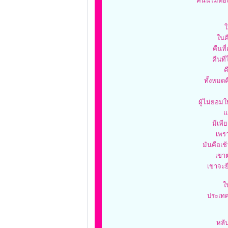
คืนนี้ไม่ต้
ใ
ในคื
คืนที
คืนที
ค
ทั้งหมดคื
ผู้ไม่ยอม
แ
มีเพี
เพรา
มันคือเช
เขา
เขาจะย
ใ
ประเทศ
หลั