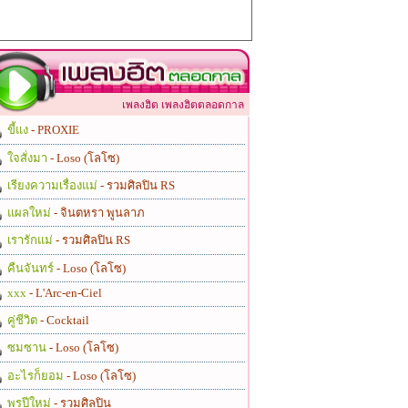
เพลงฮิต เพลงฮิตตลอดกาล
ขี้แง
- PROXIE
ใจสั่งมา
- Loso (โลโซ)
เรียงความเรื่องแม่
- รวมศิลปิน RS
แผลใหม่
- จินตหรา พูนลาภ
เรารักแม่
- รวมศิลปิน RS
คืนจันทร์
- Loso (โลโซ)
xxx
- L'Arc-en-Ciel
คู่ชีวิต
- Cocktail
ซมซาน
- Loso (โลโซ)
อะไรก็ยอม
- Loso (โลโซ)
พรปีใหม่
- รวมศิลปิน