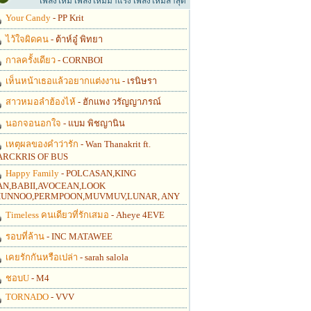
เพลงใหม่ เพลงใหม่มาแรง เพลงใหม่ล่าสุด
Your Candy
- PP Krit
ไว้ใจผิดคน
- ต้าห์อู๋ พิทยา
กาลครั้งเดียว
- CORNBOI
เห็นหน้าเธอแล้วอยากแต่งงาน
- เรนิษรา
สาวหมอลำฮ้องไห้
- ฮักแพง วรัญญาภรณ์
นอกจอนอกใจ
- แบม พิชญานิน
เหตุผลของคำว่ารัก
- Wan Thanakrit ft.
RCKRIS OF BUS
Happy Family
- POLCASAN,KING
N,BABII,AVOCEAN,LOOK
UNNOO,PERMPOON,MUVMUV,LUNAR, ANY
Timeless คนเดียวที่รักเสมอ
- Aheye 4EVE
รอบที่ล้าน
- INC MATAWEE
เคยรักกันหรือเปล่า
- sarah salola
ชอบU
- M4
TORNADO
- VVV