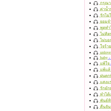
กรุณาฟ
ค่าน้
รักไม่
ยอมจำ
พูดทำ
ไม่คิ
ไม่บอ
ใจร้าย
unlove
baby
- 
แพ้ใจ
แพ้แล
ฝนตกที
แสงแ
รักมัก
ทำได้เ
พันธ์ทิ
คืนจัน