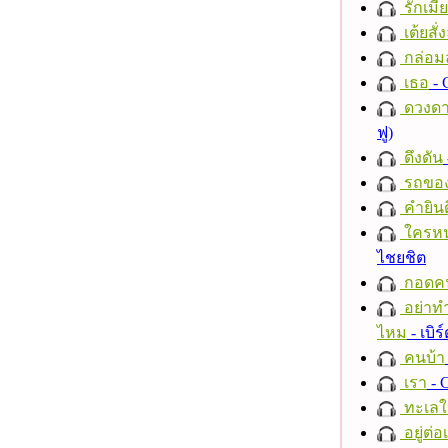
รักเมี
เต้ยสั่
กล่อม
เธอ
- 
ดวงดา
ฟู)
ดึงดัน
รถของ
คำยินด
ใครห
ไชยชิต
กอดค
อย่าทำ
ไหม
- เบิ
คนบ้า
เรา
- C
ทะเลใ
อยู่ต่