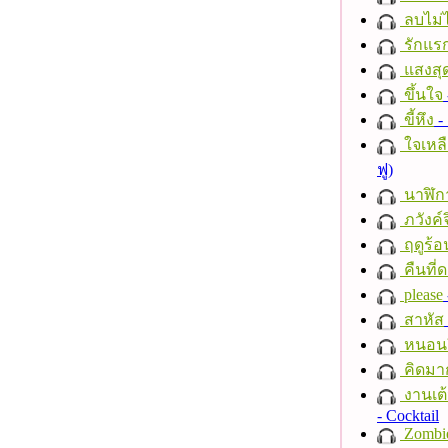
ลบไม่ไ
รักแร
แสงสุ
ขึ้นใจ
ขี้หึง
- 
ใจเหลื
ฟู)
นาฬิก
ภวังค์
ฤดูร้อ
คืนที่
please
สาหัส
หนอนผี
คิดมา
งานเต้
- Cocktail
Zombi