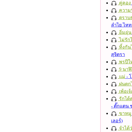
คู่คอง
ความร
ตราบธุ
ลำไย ไห
อิ่มอุ่น
ไม่รักไ
ทิ้งกั
สุจิตรา
พรปีให
9 นาฬ
แม่
- 
ฝนตก
เพ้อเจ้
รักได้
- ตั๊กแตน
ขาหมู
เลอร์)
จำได้ว