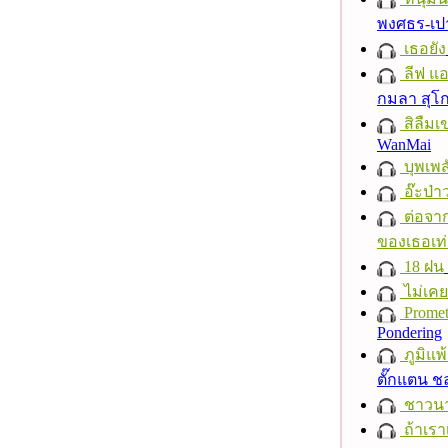
พงศธร-เป
เธอยัง
ลีฟ แอน
กมลา สุโ
สิลืมเ
WanMai
บุพเพส
อ๊ะป่า
ต่อจาก
ของเธอเท่
18 ฝน
ไม่เคย
Promet
Pondering
ภูมิแพ
ตั๊กแตน 
ชาวนาก
ถ้าเรา