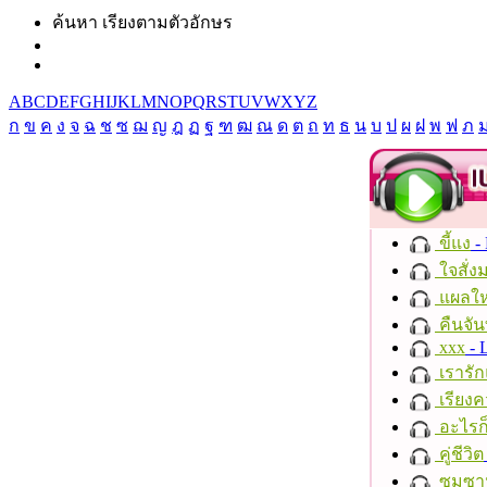
ค้นหา เรียงตามตัวอักษร
A
B
C
D
E
F
G
H
I
J
K
L
M
N
O
P
Q
R
S
T
U
V
W
X
Y
Z
ก
ข
ค
ง
จ
ฉ
ช
ซ
ฌ
ญ
ฎ
ฏ
ฐ
ฑ
ฒ
ณ
ด
ต
ถ
ท
ธ
น
บ
ป
ผ
ฝ
พ
ฟ
ภ
ขี้แง
-
ใจสั่ง
แผลให
คืนจัน
xxx
- 
เรารัก
เรียงค
อะไรก
คู่ชีวิต
ซมซา