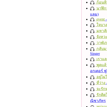
ก้อนหิ
นาฬิก
แลม)
event
-
ใจบาง
มหาลั
จังหวะ
วาฬเกย
กลับม
Singer
เราแล
พูดแล้
อกเตอร์ ฟู
อยู่ไม
ที่ว่าง
จะรักห
รักติด
ณิชาภัทร
หนุ่ม