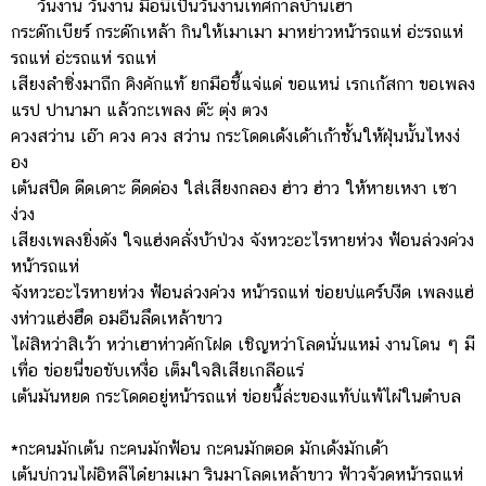
วันงาน วันงาน มื้อนี้เป็นวันงานเทศกาลบ้านเฮา
กระด๊กเบียร์ กระด๊กเหล้า กินให้เมาเมา มาหย่าวหน้ารถแห่ อ่ะรถแห่
รถแห่ อ่ะรถแห่ รถแห่
เสียงลำซิ่งมาถืก คิงคักแท้ ยกมือชี้แจ่แด่ ขอแหน่ เรกเก้สกา ขอเพลง
แรป ปานามา แล้วกะเพลง ต๊ะ ตุ่ง ตวง
ควงสว่าน เอ๊า ควง ควง สว่าน กระโดดเด้งเด้าเก้าชั้นให้ฝุ่นนั้นไหงง่
อง
เต้นสปีด ดีดเดาะ ดีดด่อง ใส่เสียงกลอง ฮ่าว ฮ่าว ให้หายเหงา เซา
ง่วง
เสียงเพลงยิ่งดัง ใจแฮ่งคลั่งบ้าป่วง จังหวะอะไรหายห่วง ฟ้อนล่วงค่วง
หน้ารถแห่
จังหวะอะไรหายห่วง ฟ้อนล่วงค่วง หน้ารถแห่ ข่อยบ่แคร์บ่งืด เพลงแฮ่
งห่าวแฮ่งฮึด อมอืนลึดเหล้าขาว
ไผ๋สิหว่าสิเว้า หว่าเฮาห่าวคักโฝด เชิญหว่าโลดนั่นแหม๋ งานโดน ๆ มี
เทื่อ ข่อยนี่ขอขับเหงื่อ เต็มใจสิเสียเกลือแร่
เต้นมันหยด กระโดดอยู่หน้ารถแห่ ข่อยนี้ล่ะของแท้บ่แพ้ไผ๋ในตำบล
*กะคนมักเต้น กะคนมักฟ้อน กะคนมักตอด มักเด้งมักเด้า
เต้นบ่กวนไผ๋อิหลีได๋ยามเมา รินมาโลดเหล้าขาว ฟ้าวจ้วดหน้ารถแห่