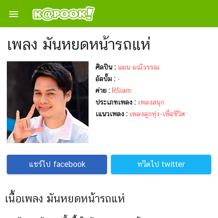

เพลง มันหยดหน้ารถแห่
ศิลปิน :
แมน มณีวรรณ
อัลบั้ม :
-
ค่าย :
RSiam
ประเภทเพลง :
เพลงสนุก
เแนวเพลง :
เพลงลูกทุ่ง-เพื่อชีวิต
แชร์ไป facebook
ทวีตไป twitter
เนื้อเพลง มันหยดหน้ารถแห่