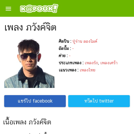

เพลง ภวังค์จิต
ศิลปิน :
ปู่จ๋าน ลองไมค์
อัลบั้ม :
-
ค่าย :
-
ประเภทเพลง :
เพลงรัก
,
เพลงเศร้า
เแนวเพลง :
เพลงไทย
แชร์ไป facebook
ทวีตไป twitter
เนื้อเพลง ภวังค์จิต