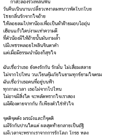
กาสะลองร่วงหล่นพื้น
วันคืนเนินนานเปลี่ยวเหงาลมหนาวพัดโบกโบย
โชยกลิ่นรักจากใจอ้าย
ให้ลอยลมไปหาน้องเพื่อเป็นผ้าฝ้ายมอบไออุ่น
เฮือนแก้วใดบ่งามเท่าความดี
ที่ตัวน้องมีให้อ้ายนั้นมันงามล้ำ
บ่มีเพชรพลอยไพลินจินดาคำ
แต่เมื่อมีธรรมนำน้องก็สุขใจ
ฉันเชื่อว่าเธอ ยังคงรักกัน รักมั่น ไม่เสื่อมสลาย
ไม่จากไปไหน วนเวียนคุ้มภัยในยามทุกข์ยามใจตรม
ฉันเชื่อว่าเธอคนที่อยู่บนฟ้า
ทุกกาลเวลา เธอไม่จากไปไหน
ไม่อาจมีสิ่งใด จะพลัดพรากใจเราสอง
แม้ต้องตายจากกัน ก็เพียงตัวใช่หัวใจ
จุตติจุตตัง มรณังและก็จุตติ
แม้รักกันปานใดแต่ ผลสุดท้ายกลายเป็นอัฐิ
แม้เวลาจะพรากเราจากการรักโลภ โกรธ หลง