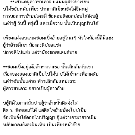
**เฮาแค่ผู้สาวขาเลาะ บ่แม่นผู้สาวขาเรียน
บ่ได้ขยันหมั่นเพียร ปากกาสิเขียนยังได้ยืมหมู่
การบอกการบ้านบ่เคยมี ข้อสอบสิออกบ่อนได๋ยังบ่ฮู้
แต่ว่าฮู้ วันนี้ พรุ่งนี้ และเมื่อวาน นั้นเป็นบุญบ้านได๋
เพียงแค่จอบแนมซอมเบิ่งอ้ายอยู่ไกลๆ หัวใจน้องนี้ก็มีแฮง
ฮู้ว่าอ้ายมีเขา น้องกะสิบ่ขอแข่ง
บ่อาจสิไปแย่ง แต่ว่าน้องขอสแตนด์บาย
**ซอมเบิ่งอยู่เด้อถ้าหากว่าเธอ นั้นเลิกกันกับเขา
เรื่องของสองเฮาสิเป็นไปได้บ่ บ่ได้เข้ามาเพื่อกดดัน
แต่ว่าฉันนั้นแค่รอ ฟ่าวเลิกกันแหน่เถาะ
ผู้สาวขาเลาะ อยากเป็นผู้สาวอ้าย
บ่ฮู้สิมีโอกาสนั้นบ่ บ่ฮู้ว่าอ้ายนั้นคิดจั่งได๋
ติด ร. ยังพอแก้ได้ แต่ติดใจอ้ายน้องไปบ่เป็น
จักเป็นจั่งได๋ดอกใบปริญญา ฮู้แต่ว่าเอามายากเย็น
หลับตาลงยังคงฝันเห็น เป็นเพียงหน้าอ้าย