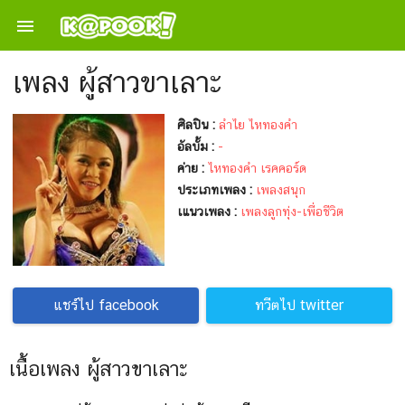

เพลง ผู้สาวขาเลาะ
ศิลปิน :
ลำไย ไหทองคำ
อัลบั้ม :
-
ค่าย :
ไหทองคํา เรคคอร์ด
ประเภทเพลง :
เพลงสนุก
เแนวเพลง :
เพลงลูกทุ่ง-เพื่อชีวิต
แชร์ไป facebook
ทวีตไป twitter
เนื้อเพลง ผู้สาวขาเลาะ