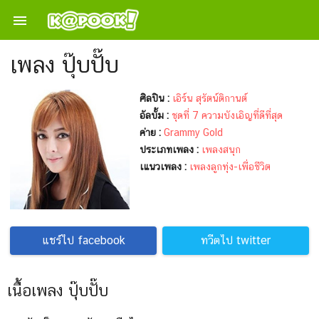

เพลง ปุ๊บปั๊บ
ศิลปิน :
เอิร์น สุรัตน์ติกานต์
อัลบั้ม :
ชุดที่ 7 ความบังเอิญที่ดีที่สุด
ค่าย :
Grammy Gold
ประเภทเพลง :
เพลงสนุก
เแนวเพลง :
เพลงลูกทุ่ง-เพื่อชีวิต
แชร์ไป facebook
ทวีตไป twitter
เนื้อเพลง ปุ๊บปั๊บ