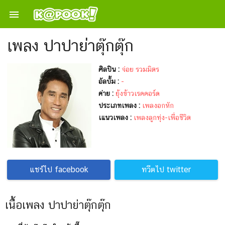

เพลง ปาปาย่าตุ๊กตุ๊ก
ศิลปิน :
จ่อย รวมมิตร
อัลบั้ม :
-
ค่าย :
ยุ้งข้าวเรคคอร์ด
ประเภทเพลง :
เพลงอกหัก
เแนวเพลง :
เพลงลูกทุ่ง-เพื่อชีวิต
แชร์ไป facebook
ทวีตไป twitter
เนื้อเพลง ปาปาย่าตุ๊กตุ๊ก