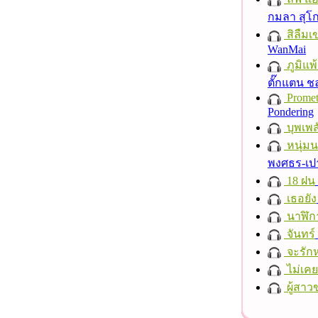
กมลา สุโ
สิลืมเ
WanMai
ภูมิแพ
ตั๊กแตน 
Promet
Pondering
บุพเพส
หนุ่ม
พงศธร-เป
18 ฝน
เธอยัง
นาฬิก
จันทร์
จะรักห
ไม่เคย
ผู้สาว