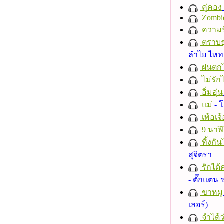
คู่คอง
Zombi
ความร
ตราบธุ
ลำไย ไห
ฝนตก
ไม่รักไ
อิ่มอุ่น
แม่
- 
เพ้อเจ้
9 นาฬ
ทิ้งกั
สุจิตรา
รักได้
- ตั๊กแตน
ขาหมู
เลอร์)
จำได้ว