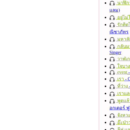
นาฬิก
แลม)
อยู่ไม
รักติด
ณิชาภัทร
มหาลั
กลับม
Singer
วาฬเกย
ใจบาง
event
-
เรา
- C
ที่ว่าง
เราแล
พูดแล้
อกเตอร์ ฟู
จังหวะ
อ๊ะป่า
ลีฟ แอน