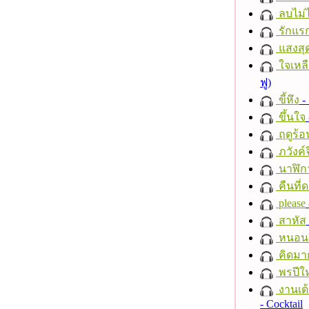
ลบไม่ไ
รักแร
แสงสุ
ใจเหลื
ฟู)
ขี้หึง
- 
ขึ้นใจ
ฤดูร้อ
ภวังค์
นาฬิก
คืนที่
please
สาหัส
หนอนผี
คิดมา
พรปีให
งานเต้
- Cocktail