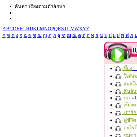
ค้นหา เรียงตามตัวอักษร
A
B
C
D
E
F
G
H
I
J
K
L
M
N
O
P
Q
R
S
T
U
V
W
X
Y
Z
ก
ข
ค
ง
จ
ฉ
ช
ซ
ฌ
ญ
ฎ
ฏ
ฐ
ฑ
ฒ
ณ
ด
ต
ถ
ท
ธ
น
บ
ป
ผ
ฝ
พ
ฟ
ภ
ขี้แง
-
ใจสั่ง
แผลให
คืนจัน
xxx
- 
เรียงค
เรารัก
คู่ชีวิต
อะไรก
ซมซา