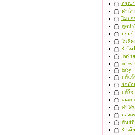
กรุณาฟ
ค่าน้
ไม่บอ
พูดทำ
ยอมจำ
ไม่คิ
รักไม่
ใจร้าย
unlove
baby
- 
แพ้แล
รักมัก
แพ้ใจ
ฝนตกที
ทำได้เ
แสงแ
พันธ์ทิ
รักเมี