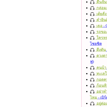
คืนจัน
กล่อม
เต้ยสั่
คำยินด
เธอ
- 
รถของ
ใครห
ไชยชิต
ดึงดัน
ดวงดา
ฟู)
คนบ้า
ทะเลใ
กอดค
ก้อนหิ
อย่าทำ
ไหม
- เบิ
อยู่ต่