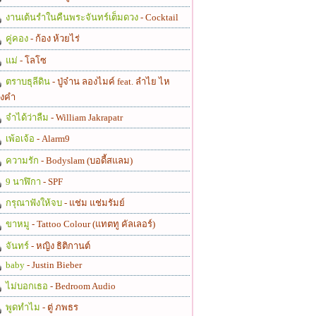
งานเต้นรำในคืนพระจันทร์เต็มดวง
- Cocktail
คู่คอง
- ก้อง ห้วยไร่
แม่
- โลโซ
ตราบธุลีดิน
- ปู่จ๋าน ลองไมค์ feat. ลำไย ไห
งคำ
จำได้ว่าลืม
- William Jakrapatr
เพ้อเจ้อ
- Alarm9
ความรัก
- Bodyslam (บอดี้สแลม)
9 นาฬิกา
- SPF
กรุณาฟังให้จบ
- แช่ม แช่มรัมย์
ขาหมู
- Tattoo Colour (แทตทู คัลเลอร์)
จันทร์
- หญิง ธิติกานต์
baby
- Justin Bieber
ไม่บอกเธอ
- Bedroom Audio
พูดทำไม
- ตู่ ภพธร