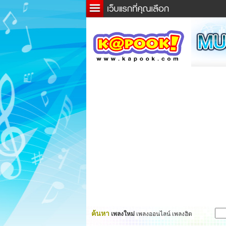
ข่าว
ละค
เกม
ตรว
ดูดว
ผู้ชา
แวะช
dicti
Twitt
ค้นหา
เพลงใหม่
เพลงออนไลน์ เพลงฮิต