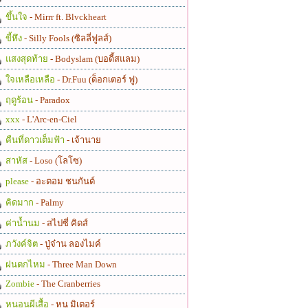
ขึ้นใจ
- Mirrr ft. Blvckheart
ขี้หึง
- Silly Fools (ซิลลี่ฟูลส์)
แสงสุดท้าย
- Bodyslam (บอดี้สแลม)
ใจเหลือเหลือ
- Dr.Fuu (ด็อกเตอร์ ฟู)
ฤดูร้อน
- Paradox
xxx
- L'Arc-en-Ciel
คืนที่ดาวเต็มฟ้า
- เจ้านาย
สาหัส
- Loso (โลโซ)
please
- อะตอม ชนกันต์
คิดมาก
- Palmy
ค่าน้ำนม
- สไปซี่ คิดส์
ภวังค์จิต
- ปู่จ๋าน ลองไมค์
ฝนตกไหม
- Three Man Down
Zombie
- The Cranberries
หนอนผีเสื้อ
- หนู มิเตอร์