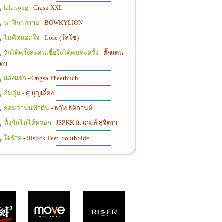
lala song
- Grasu XXL
นาฬิกาทราย
- BOWKYLION
ไม่คิดนอกใจ
- Loso (โลโซ)
รักได้ครั้งละคนเชื่อใจได้คนละครั้ง
- ตั๊กแตน
ดา
แสงแรก
- Ongsa Theethuch
อิ่มอุ่น
- ศุ บุญเลี้ยง
ยอมจำนนฟ้าดิน
- หญิง ธิติกานต์
ทิ้งกันไม่ได้หรอก
- JSPKK ft. เกมส์ สุจิตรา
ใจร้าย
- Illslick Feat. SouthSide