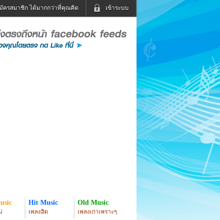
มัครสมาชิก ได้มากกว่าที่คุณคิด
เข้าระบบ
เข้าระบบด้วย User Kapook
ดูทีวี
ฟังวิทยุออนไลน์
Email
Glitter
Password
แม่และเด็ก
สัตว์เลี้ยง
่ง
ท่องเที่ยว
การศึกษา
เข้าระบบด้วย Facebook
Facebook
usic
Hit Music
Old Music
่
เพลงฮิต
เพลงเก่าเพราะๆ