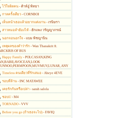
ไว้ใจผิดคน
- ต้าห์อู๋ พิทยา
กาลครั้งเดียว
- CORNBOI
เห็นหน้าเธอแล้วอยากแต่งงาน
- เรนิษรา
สาวหมอลำฮ้องไห้
- ฮักแพง วรัญญาภรณ์
นอกจอนอกใจ
- แบม พิชญานิน
เหตุผลของคำว่ารัก
- Wan Thanakrit ft.
RCKRIS OF BUS
Happy Family
- POLCASAN,KING
N,BABII,AVOCEAN,LOOK
UNNOO,PERMPOON,MUVMUV,LUNAR, ANY
Timeless คนเดียวที่รักเสมอ
- Aheye 4EVE
รอบที่ล้าน
- INC MATAWEE
เคยรักกันหรือเปล่า
- sarah salola
ชอบU
- M4
TORNADO
- VVV
Before you go (ถ้าเธอจะไป)
- FAVIQ