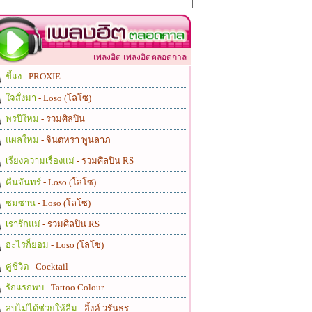
เพลงฮิต เพลงฮิตตลอดกาล
ขี้แง
- PROXIE
ใจสั่งมา
- Loso (โลโซ)
พรปีใหม่
- รวมศิลปิน
แผลใหม่
- จินตหรา พูนลาภ
เรียงความเรื่องแม่
- รวมศิลปิน RS
คืนจันทร์
- Loso (โลโซ)
ซมซาน
- Loso (โลโซ)
เรารักแม่
- รวมศิลปิน RS
อะไรก็ยอม
- Loso (โลโซ)
คู่ชีวิต
- Cocktail
รักแรกพบ
- Tattoo Colour
ลบไม่ได้ช่วยให้ลืม
- อิ้งค์ วรันธร