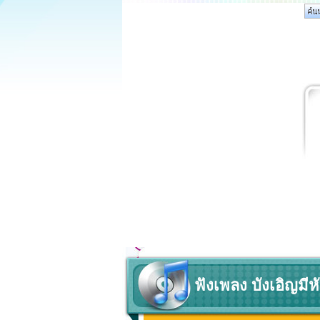
ฟังเพลง บังเอิญมีหั