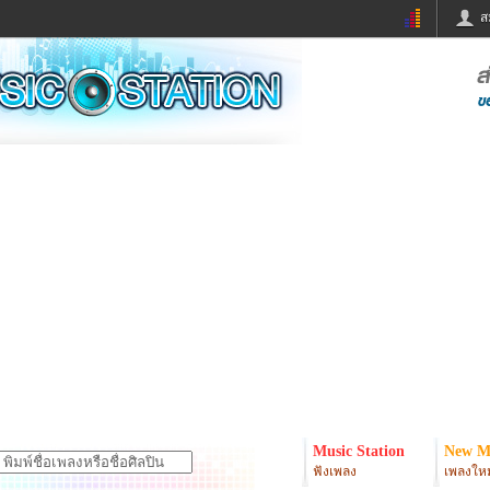
ส
ด่วน
ข่าวสั้น
ข่าวดารา
ร
หนังใหม่
ฟังเพลง
หมากรุกไทย
แชทหมากฮอส
จหวย
ผู้หญิง
แต่งงาน
ง
ทำนายฝัน
สุขภาพ
ย
ผลบอล
บ้านและการตกแต
ิมแวะพัก
กลอน
iCare
onary
เช็คความเร็วเน็ต
iPhone
er
อินสตาแกรมดารา
MSN
Music Station
New M
ฟังเพลง
เพลงใหม