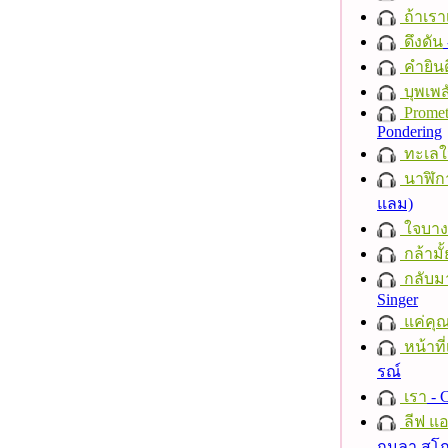
ถ้าเรา
ดึงดัน
คำยินด
บุพเพส
Promet
Pondering
ทะเลใ
นาฬิก
แลม)
ใจบาง
กล้ามั้
กลับม
Singer
แค่คุ
หน้าที่
รณ์
เรา
- C
ลีฟ แอน
กมลา สุโ