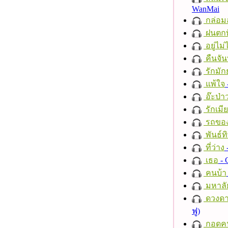
WanMai
กล่อม
ฝนตกที
อยู่ไม
คืนจัน
รักมัก
แพ้ใจ
อ๊ะป่า
รักเมี
รถของ
พันธ์ทิ
ที่ว่าง
เธอ
- 
คนบ้า
มหาลั
ดวงดา
ฟู)
กอดค