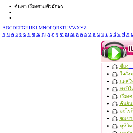
ค้นหา เรียงตามตัวอักษร
A
B
C
D
E
F
G
H
I
J
K
L
M
N
O
P
Q
R
S
T
U
V
W
X
Y
Z
ก
ข
ค
ง
จ
ฉ
ช
ซ
ฌ
ญ
ฎ
ฏ
ฐ
ฑ
ฒ
ณ
ด
ต
ถ
ท
ธ
น
บ
ป
ผ
ฝ
พ
ฟ
ภ
ขี้แง
-
ใจสั่ง
แผลให
พรปีให
เรียงค
คืนจัน
อะไรก
ซมซา
คู่ชีวิต