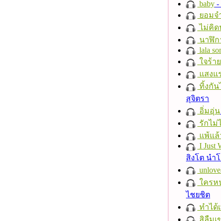
baby
- 
ยอมจำ
ไม่คิ
นาฬิก
lala so
ใจร้าย
แสงแ
ทิ้งกั
สุจิตรา
อิ่มอุ่น
รักไม่
แพ้แล
I Just
สิงโต นำ
unlove
ใครห
ไชยชิต
ทำได้เ
สิลืมเ