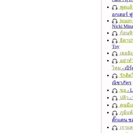
พูดแล้
อกเตอร์ ฟู
beauty 
Nicki Mina
ก้อนหิ
ธิดาปร
Toy
เธอยัง
อย่าทำ
ไหม
- เบิ
รักติด
ณิชาภัทร
ขอ
- L
ปลิว
-
คนมีเส
ภูมิแพ
ตั๊กแตน 
เราแล