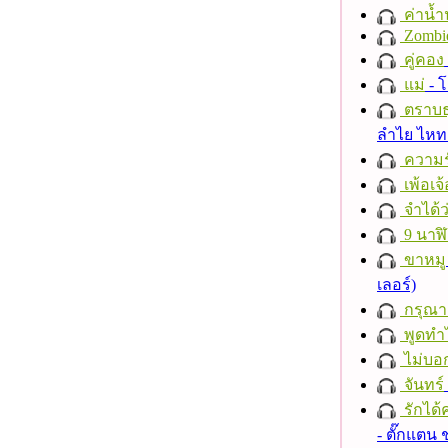
ค่าน้
Zombi
คู่คอง
แม่
- 
ตราบธุ
ลำไย ไห
ความร
เพ้อเจ้
จำได้ว
9 นาฬ
ขาหมู
เลอร์)
กรุณาฟ
พูดทำ
ไม่บอ
จันทร์
รักได้
- ตั๊กแตน