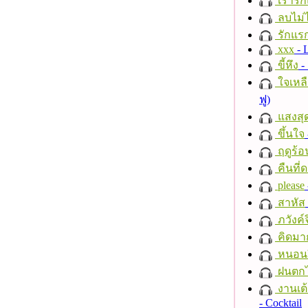
เรารัก
ลบไม่ไ
รักแร
xxx
- 
ขี้หึง
- 
ใจเหลื
ฟู)
แสงสุ
ขึ้นใจ
ฤดูร้อ
คืนที่
please
สาหัส
ภวังค์
คิดมา
หนอนผี
ฝนตก
งานเต้
- Cocktail