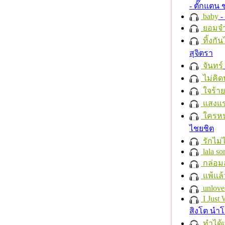
- ตั๊กแตน
baby
- 
ยอมจำ
ทิ้งกั
สุจิตรา
จันทร์
ไม่คิ
ใจร้าย
แสงแ
ใครห
ไชยชิต
รักไม่
lala so
กล่อม
แพ้แล
unlove
I Just
สิงโต นำ
ทำได้เ