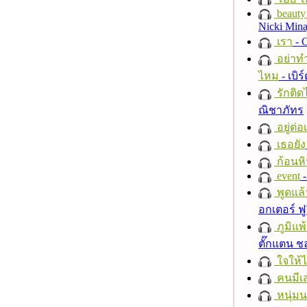
beauty 
Nicki Mina
เรา
- C
อย่าทำ
ไหม
- เบิ
รักติด
ณิชาภัทร
อยู่ต่
เธอยัง
ก้อนหิ
event
-
พูดแล้
อกเตอร์ ฟู
ภูมิแพ
ตั๊กแตน 
ใจให้
คนมีเส
หนุ่ม