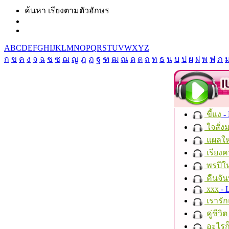
ค้นหา เรียงตามตัวอักษร
A
B
C
D
E
F
G
H
I
J
K
L
M
N
O
P
Q
R
S
T
U
V
W
X
Y
Z
ก
ข
ค
ง
จ
ฉ
ช
ซ
ฌ
ญ
ฎ
ฏ
ฐ
ฑ
ฒ
ณ
ด
ต
ถ
ท
ธ
น
บ
ป
ผ
ฝ
พ
ฟ
ภ
ขี้แง
-
ใจสั่ง
แผลให
เรียงค
พรปีให
คืนจัน
xxx
- 
เรารัก
คู่ชีวิต
อะไรก