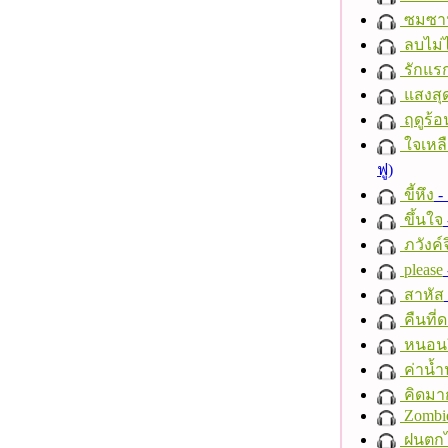
ซมซา
ลบไม่ไ
รักแร
แสงสุ
ฤดูร้อ
ใจเหลื
ฟู)
ขี้หึง
- 
ขึ้นใจ
ภวังค์
please
สาหัส
คืนที่
หนอนผี
ค่าน้
คิดมา
Zombi
ฝนตก