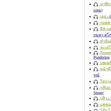
นาฬิก
แลม)
เธอ
- 
กอดค
ลีฟ แอน
กมลา สุโ
คำยินด
ทะเลใ
Promet
Pondering
บุพเพส
หน้าที่
รณ์
ใจบาง
กลับม
Singer
ปลิว
-
แค่คุ
โอ๊ย โ