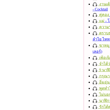
งานเต้
- Cocktail
คู่คอง
แม่
- 
ความร
ตราบธุ
ลำไย ไห
ขาหมู
เลอร์)
เพ้อเจ้
จำได้ว
9 นาฬ
กรุณาฟ
อิ่มอุ่น
พูดทำ
ไม่บอ
นาฬิก
รักได้