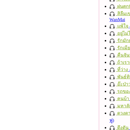
ฝนตกที
สิลืมเ
WanMai
แพ้ใจ
อยู่ไม
รักมัก
รักเมี
คืนจัน
ถ้าเรา
ที่ว่าง
พันธ์ทิ
อ๊ะป่า
รถของ
คนบ้า
มหาลั
ดวงดา
ฟู)
ดึงดัน