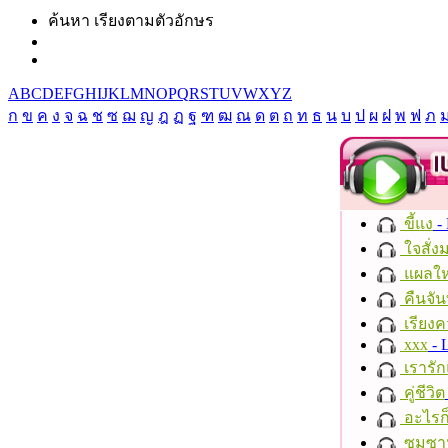
ค้นหา เรียงตามตัวอักษร
A
B
C
D
E
F
G
H
I
J
K
L
M
N
O
P
Q
R
S
T
U
V
W
X
Y
Z
ก
ข
ค
ง
จ
ฉ
ช
ซ
ฌ
ญ
ฎ
ฏ
ฐ
ฑ
ฒ
ณ
ด
ต
ถ
ท
ธ
น
บ
ป
ผ
ฝ
พ
ฟ
ภ
ขี้แง
-
ใจสั่ง
แผลให
คืนจัน
เรียงค
xxx
- 
เรารัก
คู่ชีวิต
อะไรก
ซมซา