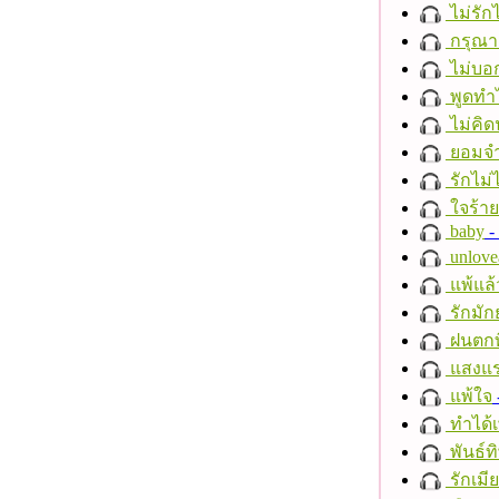
ไม่รักไ
กรุณาฟ
ไม่บอ
พูดทำ
ไม่คิ
ยอมจำ
รักไม่
ใจร้าย
baby
- 
unlove
แพ้แล
รักมัก
ฝนตกที
แสงแ
แพ้ใจ
ทำได้เ
พันธ์ทิ
รักเมี