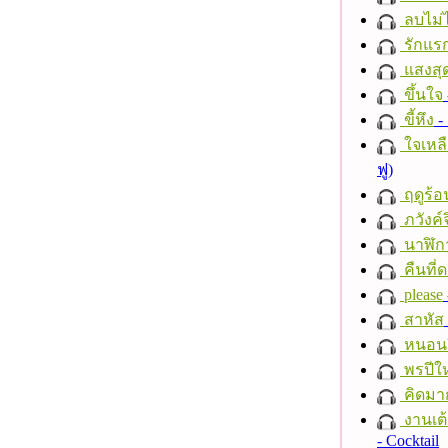
ลบไม่ไ
รักแร
แสงสุ
ขึ้นใจ
ขี้หึง
- 
ใจเหลื
ฟู)
ฤดูร้อ
ภวังค์
นาฬิก
คืนที่
please
สาหัส
หนอนผี
พรปีให
คิดมา
งานเต้
- Cocktail