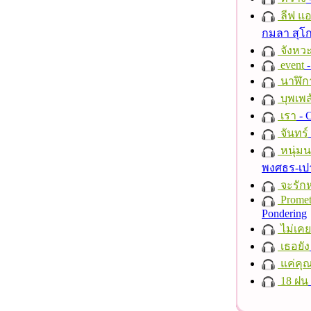
ลีฟ แอน
กมลา สุโ
จังหวะ
event
-
นาฬิก
บุพเพส
เรา
- C
จันทร์
หนุ่ม
พงศธร-เป
จะรักห
Promet
Pondering
ไม่เคย
เธอยัง
แค่คุ
18 ฝน