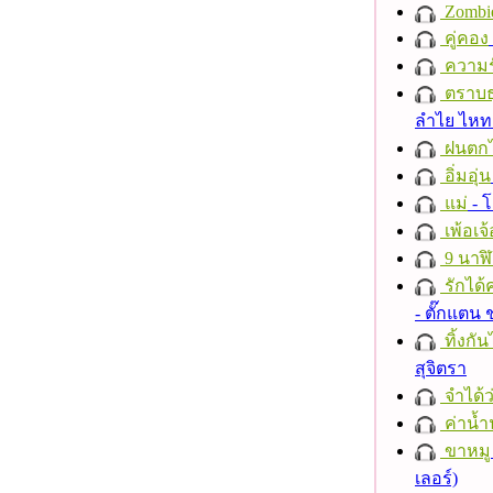
Zombi
คู่คอง
ความร
ตราบธุ
ลำไย ไห
ฝนตก
อิ่มอุ่น
แม่
- 
เพ้อเจ้
9 นาฬ
รักได้
- ตั๊กแตน
ทิ้งกั
สุจิตรา
จำได้ว
ค่าน้
ขาหมู
เลอร์)