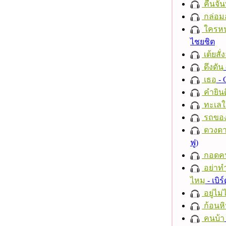
คืนจัน
กล่อม
ใครห
ไชยชิต
เต้ยสั่
ดึงดัน
เธอ
- 
คำยินด
ทะเลใ
รถของ
ดวงดา
ฟู)
กอดค
อย่าทำ
ไหม
- เบิ
อยู่ไม
ก้อนหิ
คนบ้า