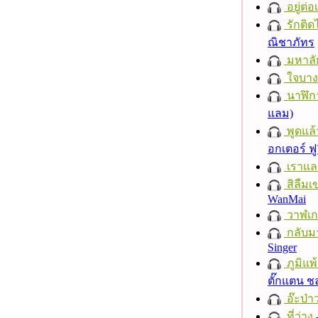
อยู่ต่
รักติด
ณิชาภัทร
มหาลั
ใจบาง
นาฬิก
แลม)
พูดแล้
อกเตอร์ ฟู
เราแล
สิลืมเ
WanMai
วาฬเกย
กลับม
Singer
ภูมิแพ
ตั๊กแตน 
อ๊ะป่า
ที่ว่าง