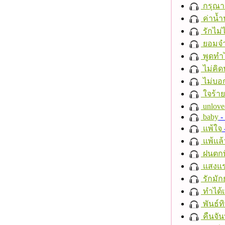
กรุณาฟ
ค่าน้
รักไม่
ยอมจำ
พูดทำ
ไม่คิ
ไม่บอ
ใจร้าย
unlove
baby
- 
แพ้ใจ
แพ้แล
ฝนตกที
แสงแ
รักมัก
ทำได้เ
พันธ์ทิ
คืนจัน