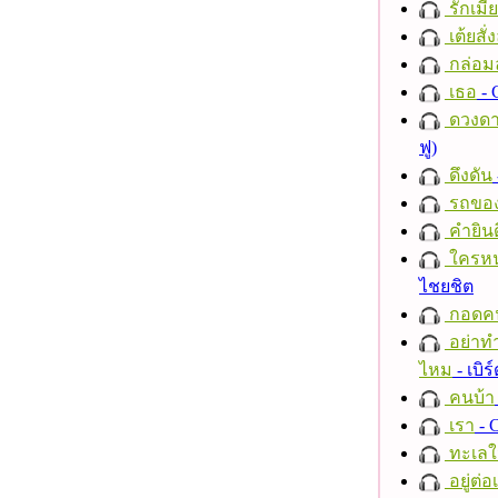
รักเมี
เต้ยสั่
กล่อม
เธอ
- 
ดวงดา
ฟู)
ดึงดัน
รถของ
คำยินด
ใครห
ไชยชิต
กอดค
อย่าทำ
ไหม
- เบิ
คนบ้า
เรา
- C
ทะเลใ
อยู่ต่