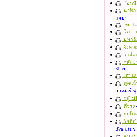
ก้อนหิ
นาฬิก
แลม)
event
-
ใจบาง
มหาลั
จังหวะ
วาฬเกย
กลับม
Singer
เราแล
พูดแล้
อกเตอร์ ฟู
อยู่ไม
ที่ว่าง
จะรักห
รักติด
ณิชาภัทร
หนุ่ม