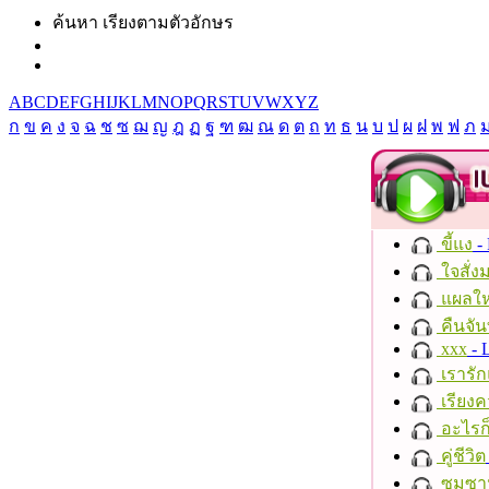
ค้นหา เรียงตามตัวอักษร
A
B
C
D
E
F
G
H
I
J
K
L
M
N
O
P
Q
R
S
T
U
V
W
X
Y
Z
ก
ข
ค
ง
จ
ฉ
ช
ซ
ฌ
ญ
ฎ
ฏ
ฐ
ฑ
ฒ
ณ
ด
ต
ถ
ท
ธ
น
บ
ป
ผ
ฝ
พ
ฟ
ภ
ขี้แง
-
ใจสั่ง
แผลให
คืนจัน
xxx
- 
เรารัก
เรียงค
อะไรก
คู่ชีวิต
ซมซา