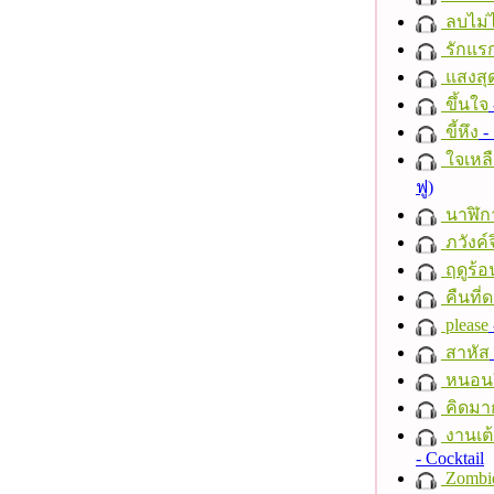
ลบไม่ไ
รักแร
แสงสุ
ขึ้นใจ
ขี้หึง
- 
ใจเหลื
ฟู)
นาฬิก
ภวังค์
ฤดูร้อ
คืนที่
please
สาหัส
หนอนผี
คิดมา
งานเต้
- Cocktail
Zombi