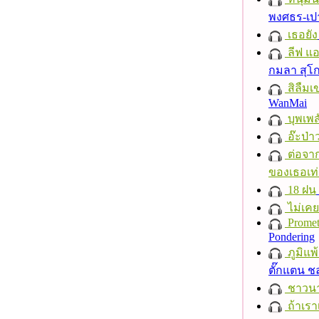
พงศธร-เป
เธอยัง
ลีฟ แอน
กมลา สุโ
สิลืมเ
WanMai
บุพเพส
อ๊ะป่า
ต่อจาก
ของเธอเท่
18 ฝน
ไม่เคย
Promet
Pondering
ภูมิแพ
ตั๊กแตน 
ชาวนาก
ถ้าเรา