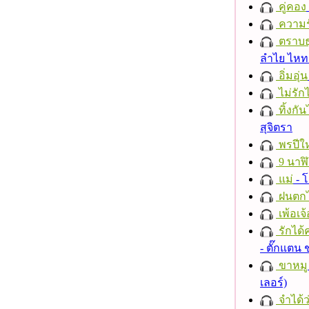
คู่คอง
ความร
ตราบธุ
ลำไย ไห
อิ่มอุ่น
ไม่รักไ
ทิ้งกั
สุจิตรา
พรปีให
9 นาฬ
แม่
- 
ฝนตก
เพ้อเจ้
รักได้
- ตั๊กแตน
ขาหมู
เลอร์)
จำได้ว