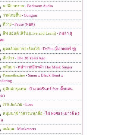
นาฬิกาทราย
- Bedroom Audio
วาฬเกยตื้น
- Gungun
ที่ว่าง
- Pause (พอส)
ลีฟ แอนด์ เลิร์น (Live and Learn)
- กมลา สุ
ศล
พูดแล้วอยากจะร้องไห้
- Dr.Fuu (ด็อกเตอร์ ฟู)
อ๊ะป่าว
- The 38 Years Ago
กลับมา
- หน้ากากอีกาดำ The Mask Singer
Promethazine
- Saran x Black Heart x
ndering
ภูมิแพ้กรุงเทพ
- ป้าง นครินทร์ feat. ตั๊กแตน
ดา
เราและนาย
- Loso
หนุ่มนาข้าวสาวนาเกลือ
- ไผ่ พงศธร-เปาวลี พร
มล
แค่คุณ
- Musketeers