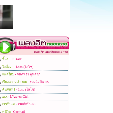
เพลงฮิต เพลงฮิตตลอดกาล
ขี้แง
- PROXIE
ใจสั่งมา
- Loso (โลโซ)
แผลใหม่
- จินตหรา พูนลาภ
เรียงความเรื่องแม่
- รวมศิลปิน RS
คืนจันทร์
- Loso (โลโซ)
xxx
- L'Arc-en-Ciel
เรารักแม่
- รวมศิลปิน RS
คู่ชีวิต
- Cocktail