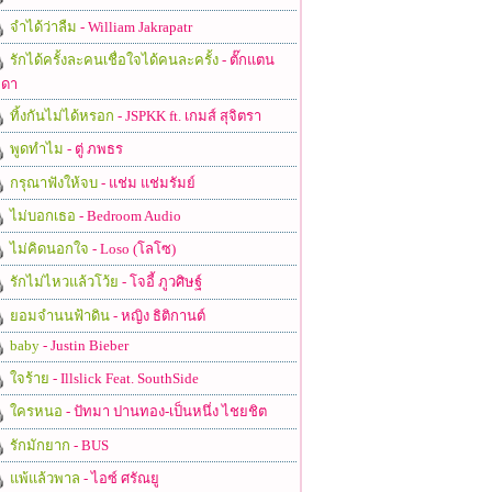
จำได้ว่าลืม
- William Jakrapatr
รักได้ครั้งละคนเชื่อใจได้คนละครั้ง
- ตั๊กแตน
ดา
ทิ้งกันไม่ได้หรอก
- JSPKK ft. เกมส์ สุจิตรา
พูดทำไม
- ตู่ ภพธร
กรุณาฟังให้จบ
- แช่ม แช่มรัมย์
ไม่บอกเธอ
- Bedroom Audio
ไม่คิดนอกใจ
- Loso (โลโซ)
รักไม่ไหวแล้วโว้ย
- โจอี้ ภูวศิษฐ์
ยอมจำนนฟ้าดิน
- หญิง ธิติกานต์
baby
- Justin Bieber
ใจร้าย
- Illslick Feat. SouthSide
ใครหนอ
- ปัทมา ปานทอง-เป็นหนึ่ง ไชยชิต
รักมักยาก
- BUS
แพ้แล้วพาล
- ไอซ์ ศรัณยู