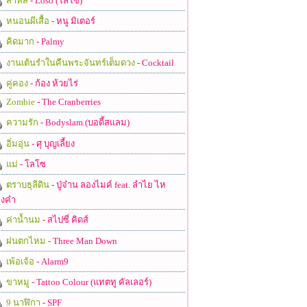
สาหัส
- Loso (โลโซ)
หนอนผีเสื้อ
- หนู มิเตอร์
คิดมาก
- Palmy
งานเต้นรำในคืนพระจันทร์เต็มดวง
- Cocktail
คู่คอง
- ก้อง ห้วยไร่
Zombie
- The Cranberries
ความรัก
- Bodyslam (บอดี้สแลม)
อิ่มอุ่น
- ศุ บุญเลี้ยง
แม่
- โลโซ
ตราบธุลีดิน
- ปู่จ๋าน ลองไมค์ feat. ลำไย ไห
งคำ
ค่าน้ำนม
- สไปซี่ คิดส์
ฝนตกไหม
- Three Man Down
เพ้อเจ้อ
- Alarm9
ขาหมู
- Tattoo Colour (แทตทู คัลเลอร์)
9 นาฬิกา
- SPF