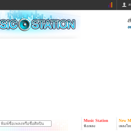
ส
ด่วน
ข่าวสั้น
ข่าวดารา
ร
หนังใหม่
ฟังเพลง
หมากรุกไทย
แชทหมากฮอส
จหวย
ผู้หญิง
แต่งงาน
ง
ทำนายฝัน
สุขภาพ
ย
ผลบอล
บ้านและการตกแต
ิมแวะพัก
กลอน
iCare
onary
เช็คความเร็วเน็ต
iPhone
er
อินสตาแกรมดารา
MSN
Music Station
New M
ฟังเพลง
เพลงใหม