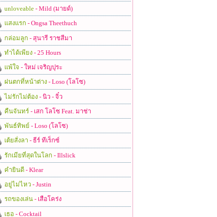
unloveable
- Mild (มายด์)
แสงแรก
- Ongsa Theethuch
กล่อมลูก
- สุนารี ราชสีมา
ทำได้เพียง
- 25 Hours
แพ้ใจ
- ใหม่ เจริญปุระ
ฝนตกที่หน้าต่าง
- Loso (โลโซ)
ไม่รักไม่ต้อง
- นิว - จิ๋ว
คืนจันทร์
- เสก โลโซ Feat. มาช่า
พันธ์ทิพย์
- Loso (โลโซ)
เต้ยสั่งลา
- ธีร์ ทีเร็กซ์
รักเมียที่สุดในโลก
- Illslick
คำยินดี
- Klear
อยู่ไม่ไหว
- Justin
รถของเล่น
- เสือโคร่ง
เธอ
- Cocktail