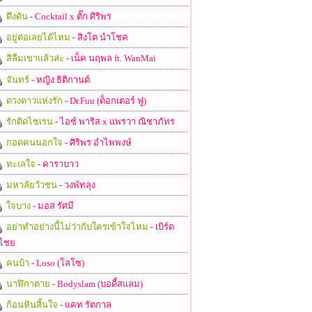
ดึงดัน
- Cocktail x ตั๊ก ศิริพร
อยู่ต่อเลยได้ไหม
- สิงโต นำโชค
สิลืมเขาแล้วล่ะ
- เน็ค นฤพล ft. WanMai
จันทร์
- หญิง ธิติกานต์
ดวงดาวแห่งรัก
- Dr.Fuu (ด็อกเตอร์ ฟู)
รักติดไซเรน
- ไอซ์ พาริส x แพรวา ณิชาภัทร
กอดคนนอกใจ
- ศิริพร อำไพพงษ์
ทะเลใจ
- คาราบาว
มหาลัยวัวชน
- วงพัทลุง
ใจบาง
- มอส รัศมี
อย่าทำอย่างนี้ไม่ว่ากับใครเข้าใจไหม
- เบิร์ด
ไชย
คนบ้า
- Loso (โลโซ)
นาฬิกาตาย
- Bodyslam (บอดี้สแลม)
ก้อนหินสิ้นใจ
- แคท รัตกาล