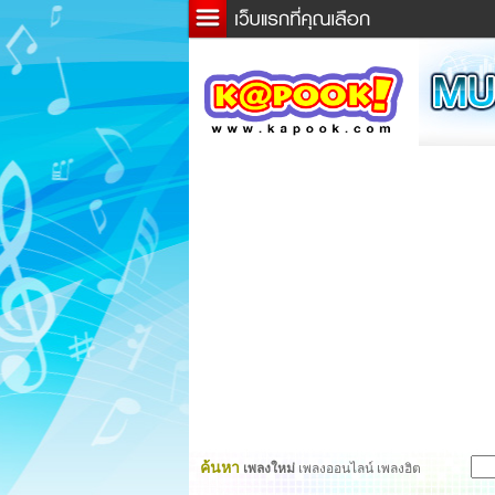
ข่าว
ละค
เกม
ตรว
ดูดว
ผู้ชา
แวะช
dicti
Twitt
ค้นหา
เพลงใหม่
เพลงออนไลน์ เพลงฮิต