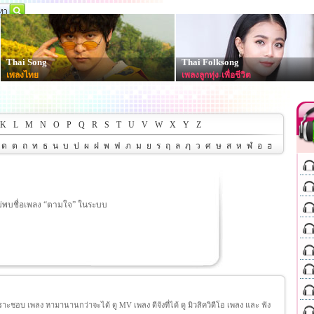
Thai Song
Thai Folksong
เพลงไทย
เพลงลูกทุ่ง-เพื่อชีวิต
K
L
M
N
O
P
Q
R
S
T
U
V
W
X
Y
Z
ด
ต
ถ
ท
ธ
น
บ
ป
ผ
ฝ
พ
ฟ
ภ
ม
ย
ร
ฤ
ล
ฦ
ว
ศ
ษ
ส
ห
ฬ
อ
ฮ
ม่พบชื่อเพลง “ตามใจ” ในระบบ
ชอบ เพลง หามานานกว่าจะได้ ดู MV เพลง ดีจังที่ได้ ดู มิวสิควิดีโอ เพลง และ ฟัง