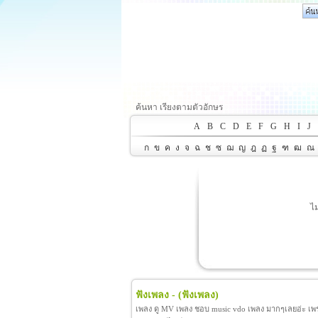
ค้นหา เรียงตามตัวอักษร
A
B
C
D
E
F
G
H
I
J
ก
ข
ค
ง
จ
ฉ
ช
ซ
ฌ
ญ
ฎ
ฏ
ฐ
ฑ
ฒ
ณ
ไ
ฟังเพลง -
(ฟังเพลง)
เพลง ดู MV เพลง ชอบ music vdo เพลง มากๆเลยอ่ะ เพราะ