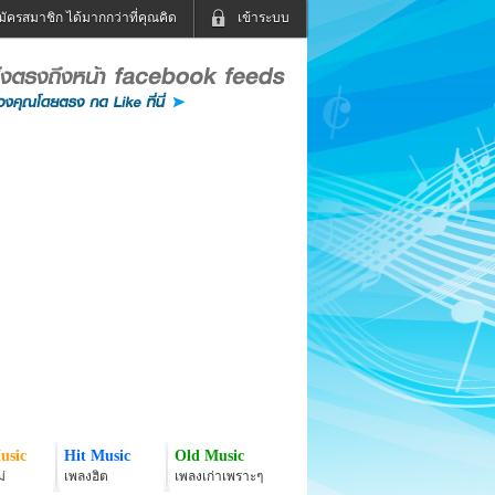
มัครสมาชิก ได้มากกว่าที่คุณคิด
เข้าระบบ
เข้าระบบด้วย User Kapook
ดูทีวี
ฟังวิทยุออนไลน์
Email
Glitter
Password
แม่และเด็ก
สัตว์เลี้ยง
่ง
ท่องเที่ยว
การศึกษา
เข้าระบบด้วย Facebook
Facebook
usic
Hit Music
Old Music
่
เพลงฮิต
เพลงเก่าเพราะๆ