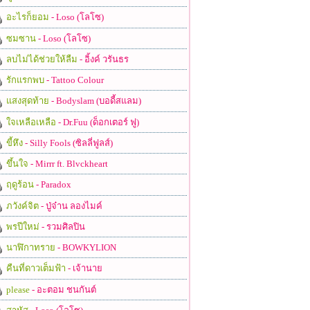
อะไรก็ยอม
- Loso (โลโซ)
ซมซาน
- Loso (โลโซ)
ลบไม่ได้ช่วยให้ลืม
- อิ้งค์ วรันธร
รักแรกพบ
- Tattoo Colour
แสงสุดท้าย
- Bodyslam (บอดี้สแลม)
ใจเหลือเหลือ
- Dr.Fuu (ด็อกเตอร์ ฟู)
ขี้หึง
- Silly Fools (ซิลลี่ฟูลส์)
ขึ้นใจ
- Mirrr ft. Blvckheart
ฤดูร้อน
- Paradox
ภวังค์จิต
- ปู่จ๋าน ลองไมค์
พรปีใหม่
- รวมศิลปิน
นาฬิกาทราย
- BOWKYLION
คืนที่ดาวเต็มฟ้า
- เจ้านาย
please
- อะตอม ชนกันต์