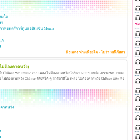
ียงใด
สร
ชล
าพยนตร์การ์ตูนแอนิเมชั่น Moana
ุก
ย
ฟังเพลง ห่างเพียงใด - ไมร่า มณีภัสสร
ไม่ต้องคาดหวัง)
วัง Ch8nce ชอบ music vdo เพลง ไม่ต้องคาดหวัง Ch8nce มากๆเลยอ่ะ เพราะชอบ เพลง
่ต้องคาดหวัง Ch8nce ดีจังที่ได้ ดู มิวสิควิดีโอ เพลง ไม่ต้องคาดหวัง Ch8nce และ ฟัง
งคาดหวัง
ก
ย