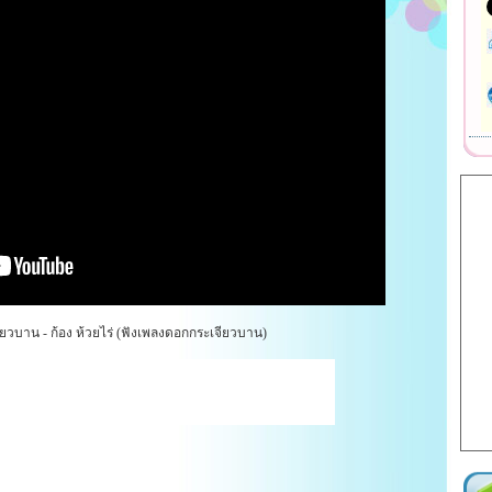
วบาน - ก้อง ห้วยไร่ (ฟังเพลงดอกกระเจียวบาน)