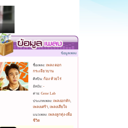
ข้อมูลเพลง
เพลง ดอก
ชื่อเพลง:
กระเจียวบาน
ก้อง ห้วยไร่
ศิลปิน:
-
อัลบัม:
Gene Lab
ค่าย:
เพลงอกหัก
ประเภทเพลง:
,
เพลงเศร้า
เพลงเสียใจ
,
เพลงลูกทุ่ง-เพื่อ
แนวเพลง:
ชีวิต