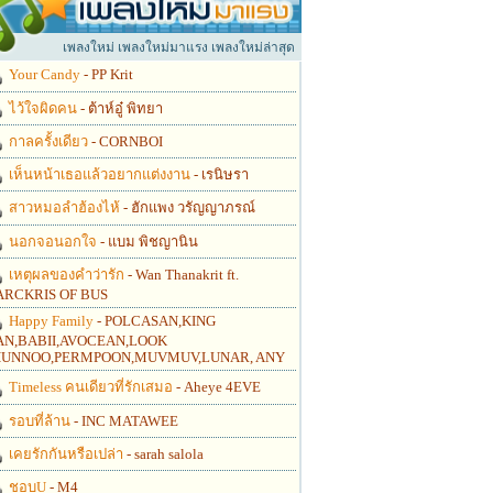
เพลงใหม่ เพลงใหม่มาแรง เพลงใหม่ล่าสุด
Your Candy
- PP Krit
ไว้ใจผิดคน
- ต้าห์อู๋ พิทยา
กาลครั้งเดียว
- CORNBOI
เห็นหน้าเธอแล้วอยากแต่งงาน
- เรนิษรา
สาวหมอลำฮ้องไห้
- ฮักแพง วรัญญาภรณ์
นอกจอนอกใจ
- แบม พิชญานิน
เหตุผลของคำว่ารัก
- Wan Thanakrit ft.
RCKRIS OF BUS
Happy Family
- POLCASAN,KING
N,BABII,AVOCEAN,LOOK
UNNOO,PERMPOON,MUVMUV,LUNAR, ANY
Timeless คนเดียวที่รักเสมอ
- Aheye 4EVE
รอบที่ล้าน
- INC MATAWEE
เคยรักกันหรือเปล่า
- sarah salola
ชอบU
- M4