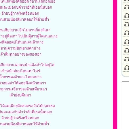
ด้แค่เพียงคิดฮอด รอวันได้กอดเธอ
ฝันละเมอกับคำว่าฮักที่เธอนั้นบอก
อ้ายบ่ฮู้ว่าจริงหรือหยอก
คนสวยน้องสิมาหลอกให้อ้ายช้ำ
ะเจียวบาน อีกไม่นานก็คงสิเฉา
้าอยู่คือเก่า ไปเป็นผู้สาวผู้ใดหนอนาง
ั่งคึดฮอดบ่ได้นอนจนฟ้าสาง
ย่านความฮักเฮาแตกม่าง
เจ้าลืมทุกอย่างของสองเฮา
จียวบาน ผ่านหน้าแล้งเจ้าไปอยู่ไส
เข้าหน้าฝนบ่โดนเท่าไหร่
น้ำตาของอ้ายกะไหลหย่าว
สวอยอย่าให้คอยถึงหน้าหนาว
อกกระเจียวของอ้ายเหี่ยวเฉา
เจ้ายังบ่คืนมา
ได้แค่เพียงคิดฮอดรอวันได้กอดเธอ
ฝันละเมอกับคำว่าฮักที่เธอนั้นบอก
อ้ายบ่ฮู้ว่าจริงหรือหยอก
คนสวยน้องสิมาหลอกให้อ้ายช้ำ