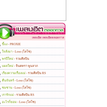
เพลงฮิต เพลงฮิตตลอดกาล
ขี้แง
- PROXIE
ใจสั่งมา
- Loso (โลโซ)
พรปีใหม่
- รวมศิลปิน
แผลใหม่
- จินตหรา พูนลาภ
เรียงความเรื่องแม่
- รวมศิลปิน RS
คืนจันทร์
- Loso (โลโซ)
ซมซาน
- Loso (โลโซ)
เรารักแม่
- รวมศิลปิน RS
อะไรก็ยอม
- Loso (โลโซ)