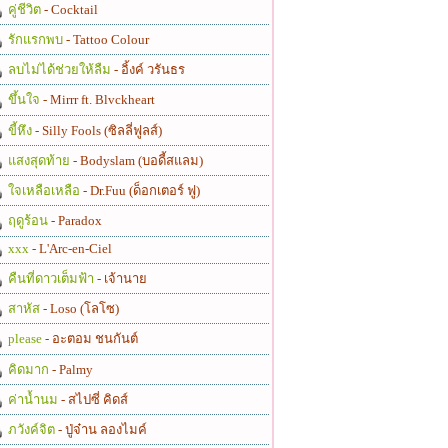
คู่ชีวิต
- Cocktail
รักแรกพบ
- Tattoo Colour
ลบไม่ได้ช่วยให้ลืม
- อิ้งค์ วรันธร
ขึ้นใจ
- Mirrr ft. Blvckheart
ขี้หึง
- Silly Fools (ซิลลี่ฟูลส์)
แสงสุดท้าย
- Bodyslam (บอดี้สแลม)
ใจเหลือเหลือ
- Dr.Fuu (ด็อกเตอร์ ฟู)
ฤดูร้อน
- Paradox
xxx
- L'Arc-en-Ciel
คืนที่ดาวเต็มฟ้า
- เจ้านาย
สาหัส
- Loso (โลโซ)
please
- อะตอม ชนกันต์
คิดมาก
- Palmy
ค่าน้ำนม
- สไปซี่ คิดส์
ภวังค์จิต
- ปู่จ๋าน ลองไมค์