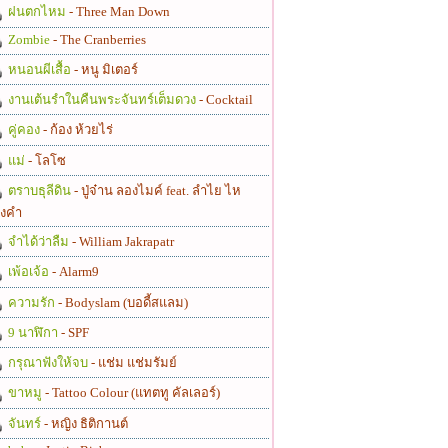
ฝนตกไหม
- Three Man Down
Zombie
- The Cranberries
หนอนผีเสื้อ
- หนู มิเตอร์
งานเต้นรำในคืนพระจันทร์เต็มดวง
- Cocktail
คู่คอง
- ก้อง ห้วยไร่
แม่
- โลโซ
ตราบธุลีดิน
- ปู่จ๋าน ลองไมค์ feat. ลำไย ไห
งคำ
จำได้ว่าลืม
- William Jakrapatr
เพ้อเจ้อ
- Alarm9
ความรัก
- Bodyslam (บอดี้สแลม)
9 นาฬิกา
- SPF
กรุณาฟังให้จบ
- แช่ม แช่มรัมย์
ขาหมู
- Tattoo Colour (แทตทู คัลเลอร์)
จันทร์
- หญิง ธิติกานต์