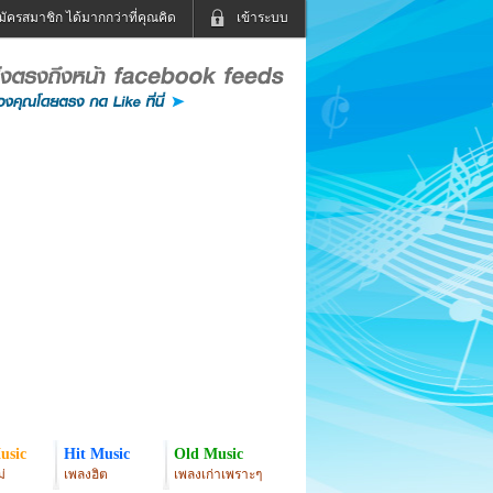
มัครสมาชิก ได้มากกว่าที่คุณคิด
เข้าระบบ
เข้าระบบด้วย User Kapook
ดูทีวี
ฟังวิทยุออนไลน์
Email
Glitter
Password
แม่และเด็ก
สัตว์เลี้ยง
่ง
ท่องเที่ยว
การศึกษา
เข้าระบบด้วย Facebook
Facebook
usic
Hit Music
Old Music
่
เพลงฮิต
เพลงเก่าเพราะๆ