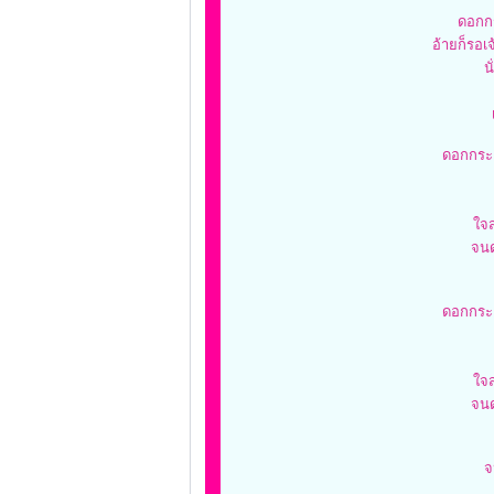
ดอกกร
อ้ายก็รอเจ
น
ดอกกระเ
ใจ
จนด
ดอกกระเ
ใจ
จนด
จ