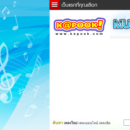
ข่าว
ละค
เกม
ตรว
ดูดว
ผู้ชา
แวะช
dicti
Twitt
ค้นหา
เพลงใหม่
เพลงออนไลน์ เพลงฮิต