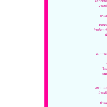
อยากเจอไ
เฝ้าแต่
ย่าน
ดอกกร
อ้ายก็รอเจ
น
ดอกกระเ
ใจ
จนด
อยากเจอ
เฝ้าแต่
ย่าน