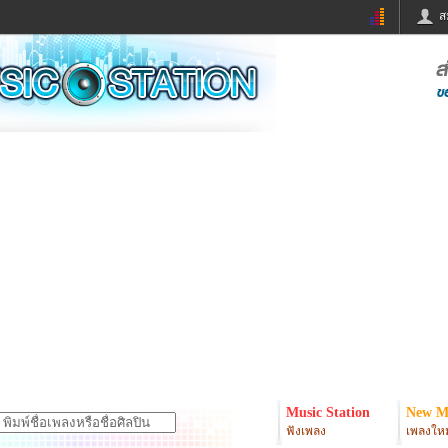
ส
ด่วน
ข่าวสั้น
ข่าวดารา
ร
หนังใหม่
ฟังเพลง
หมากรุกไทย
แชทหมากฮอส
จหวย
ผู้หญิง
แต่งงาน
ง
ทำนายฝัน
สุขภาพ
ย
ผลบอล
บ้านและการตกแต
ิมแวะพัก
กลอน
iCare
onary
เช็คความเร็วเน็ต
iPhone
er
อินสตาแกรมดารา
MSN
Music Station
New M
ฟังเพลง
เพลงใหม